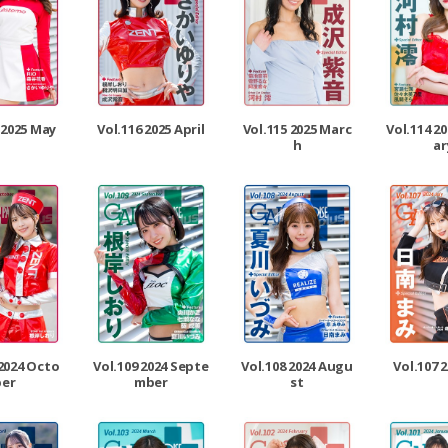
 2025 May
Vol.116 2025 April
Vol.115 2025 Marc
Vol.114 2
h
ar
 2024 Octo
Vol.109 2024 Septe
Vol.108 2024 Augu
Vol.107 2
ber
mber
st