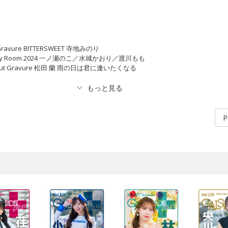
al Gravure BITTERSWEET 寺地みのり
Q in My Room 2024 一ノ瀬のこ／水城かおり／渡川もも
her Cut Gravure 松田 蘭 雨の日は君に逢いたくなる
P