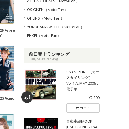
A PIT AUTOBACS（MotorFan）
OS GIKEN（MotorFan）
OHLINS（MotorFan）
YOKOHAMA WHEEL（MotorFan）
026 Febru
y
ENKEI（MotorFan）
前日売上ランキング
Daily Sales Ranking
CAR STYLING（カー
スタイリング）
Vol.172 MAY 2006.5
電子版
¥2,300
025 Augu
t
カート
自動車誌MOOK
JDM LEGENDS The