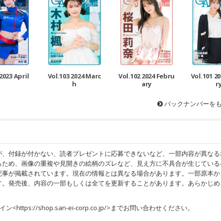
2023 April
Vol.103 2024 Marc
Vol.102 2024 Febru
Vol.101 2
h
ary
r
バックナンバーを
が、付録が付かない、読者プレゼントに応募できないなど、一部内容が異なる
るため、画像の重複や見開きの絵柄のズレなど、見え方に不具合が生じている
記事が掲載されています。現在の情報とは異なる場合があります。一部原本か
す。発売後、内容の一部もしくは全てを更新することがあります。あらかじめ
イン<
https://shop.san-ei-corp.co.jp/
>までお問い合わせください。