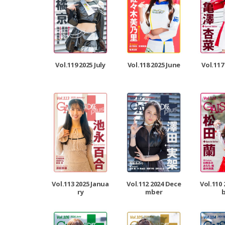
Vol.119 2025 July
Vol.118 2025 June
Vol.117
Vol.113 2025 Janua
Vol.112 2024 Dece
Vol.110
ry
mber