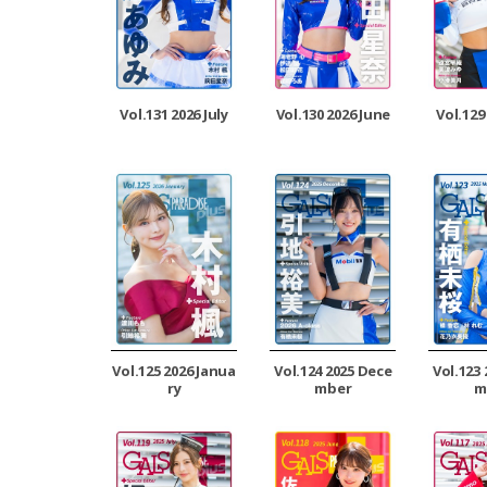
Vol.131 2026 July
Vol.130 2026 June
Vol.129
Vol.125 2026 Janua
Vol.124 2025 Dece
Vol.123
ry
mber
m