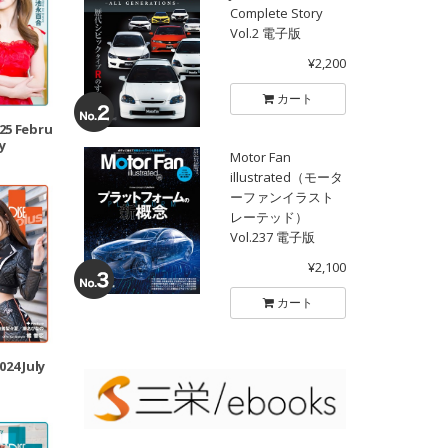
Complete Story
Vol.2 電子版
¥2,200
カート
025 Febru
y
Motor Fan
illustrated（モータ
ーファンイラスト
レーテッド）
Vol.237 電子版
¥2,100
カート
024 July