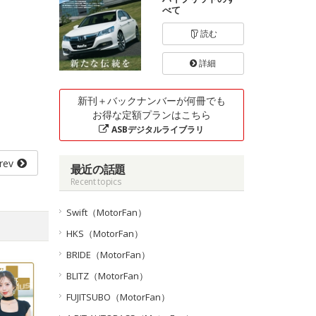
べて
読む
詳細
新刊＋バックナンバーが何冊でも
お得な定額プランはこちら
ASBデジタルライブラリ
rev
最近の話題
Recent topics
Swift（MotorFan）
HKS（MotorFan）
BRIDE（MotorFan）
BLITZ（MotorFan）
FUJITSUBO（MotorFan）