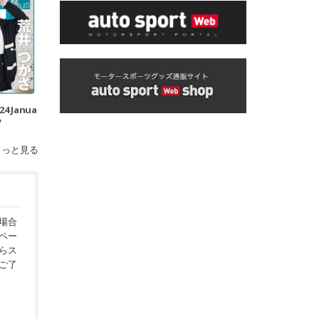
024 Janua
y
もっと見る
場合
ペー
らス
ご了