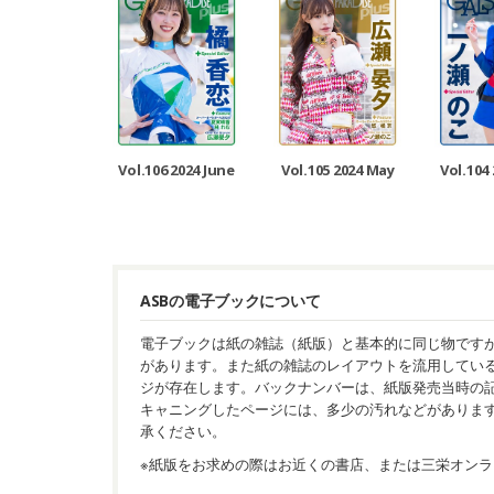
Vol.106 2024 June
Vol.105 2024 May
Vol.104 
ASBの電子ブックについて
電子ブックは紙の雑誌（紙版）と基本的に同じ物です
があります。また紙の雑誌のレイアウトを流用してい
ジが存在します。バックナンバーは、紙版発売当時の
キャニングしたページには、多少の汚れなどがありま
承ください。
※紙版をお求めの際はお近くの書店、または三栄オンラ