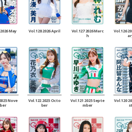
 2026 May
Vol.128 2026 April
Vol.127 2026 Marc
Vol.126 2
h
ar
 2025 Nove
Vol.122 2025 Octo
Vol.121 2025 Septe
Vol.120 2
ber
ber
mber
s