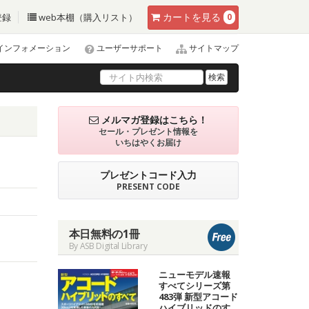
カート
を見る
登録
web本棚（購入リスト）
0
インフォメーション
ユーザーサポート
サイトマップ
検索
メルマガ登録はこちら！
セール・プレゼント情報を
いちはやくお届け
プレゼントコード入力
PRESENT CODE
本日無料の1冊
By ASB Digital Library
ニューモデル速報
すべてシリーズ第
483弾 新型アコード
ハイブリッドのす