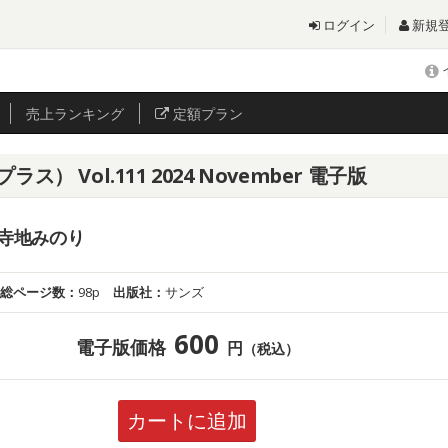
ログイン
新規
売上
ランキング
定額プラン
ラス） Vol.111 2024 November 電子版
or 寺地みのり
総ページ数：
98p
出版社：
サンズ
600
電子版価格
円
（税込）
カートに追加