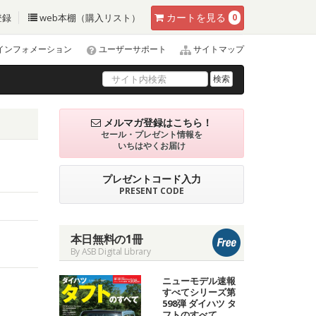
カート
を見る
登録
web本棚（購入リスト）
0
インフォメーション
ユーザーサポート
サイトマップ
検索
メルマガ登録はこちら！
セール・プレゼント情報を
いちはやくお届け
プレゼントコード入力
PRESENT CODE
本日無料の1冊
By ASB Digital Library
ニューモデル速報
すべてシリーズ第
598弾 ダイハツ タ
フトのすべて