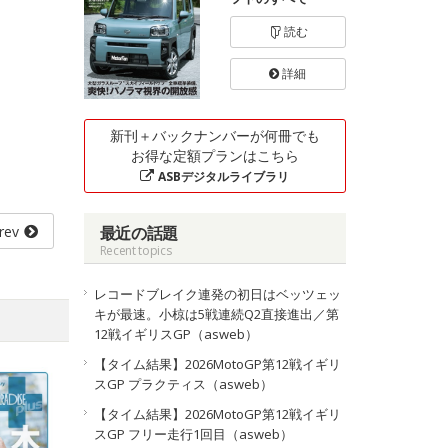
読む
詳細
新刊＋バックナンバーが何冊でも
お得な定額プランはこちら
ASBデジタルライブラリ
rev
最近の話題
Recent topics
レコードブレイク連発の初日はベッツェッ
キが最速。小椋は5戦連続Q2直接進出／第
12戦イギリスGP（asweb）
【タイム結果】2026MotoGP第12戦イギリ
スGP プラクティス（asweb）
【タイム結果】2026MotoGP第12戦イギリ
スGP フリー走行1回目（asweb）