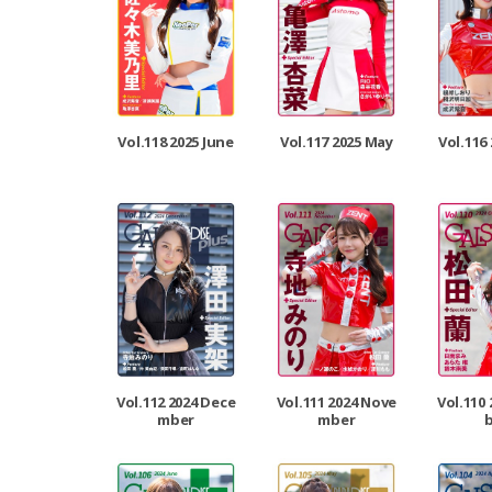
Vol.118 2025 June
Vol.117 2025 May
Vol.116 
Vol.112 2024 Dece
Vol.111 2024 Nove
Vol.110
mber
mber