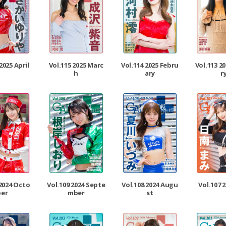
2025 April
Vol.115 2025 Marc
Vol.114 2025 Febru
Vol.113 2
h
ary
r
 2024 Octo
Vol.109 2024 Septe
Vol.108 2024 Augu
Vol.107 2
ber
mber
st