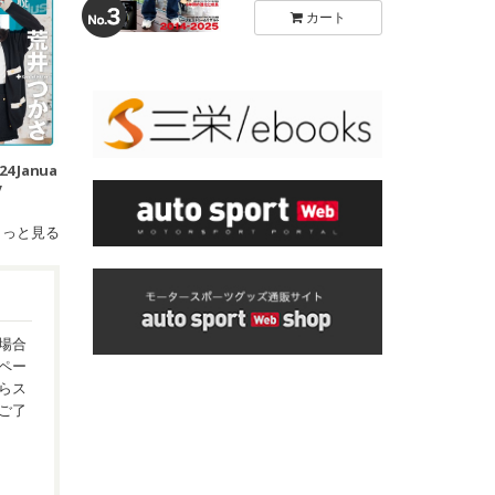
カート
024 Janua
y
もっと見る
場合
ペー
らス
ご了