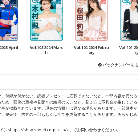
2023 April
Vol.103 2024 Marc
Vol.102 2024 Febru
Vol.101 2
h
ary
r
バックナンバーを
が、付録が付かない、読者プレゼントに応募できないなど、一部内容が異なる
るため、画像の重複や見開きの絵柄のズレなど、見え方に不具合が生じている
記事が掲載されています。現在の情報とは異なる場合があります。一部原本か
す。発売後、内容の一部もしくは全てを更新することがあります。あらかじめ
イン<
https://shop.san-ei-corp.co.jp/
>までお問い合わせください。