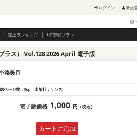
ログイン
新規
売上
ランキング
定額プラン
ス） Vol.128 2026 April 電子版
or 小湊美月
総ページ数：
96p
出版社：
サンズ
1,000
電子版価格
円
（税込）
カートに追加