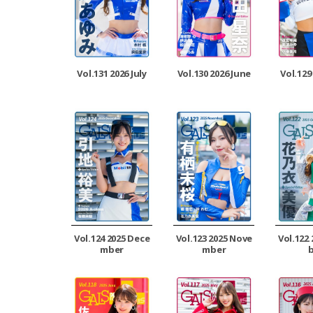
Vol.131 2026 July
Vol.130 2026 June
Vol.129
Vol.124 2025 Dece
Vol.123 2025 Nove
Vol.122
mber
mber