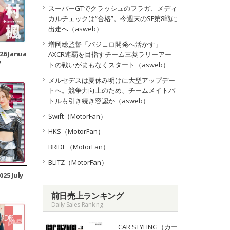
スーパーGTでクラッシュのフラガ、メディ
カルチェックは“合格”。今週末のSF第8戦に
出走へ（asweb）
増岡総監督「パジェロ開発へ活かす」
026 Janua
AXCR連覇を目指すチーム三菱ラリーアー
y
トの戦いがまもなくスタート（asweb）
メルセデスは夏休み明けに大型アップデー
トへ。競争力向上のため、チームメイトバ
トルも引き続き容認か（asweb）
Swift（MotorFan）
HKS（MotorFan）
BRIDE（MotorFan）
BLITZ（MotorFan）
025 July
前日売上ランキング
Daily Sales Ranking
CAR STYLING（カー