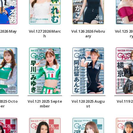
 2026 May
Vol.127 2026 Marc
Vol.126 2026 Febru
Vol.125 2
h
ary
r
 2025 Octo
Vol.121 2025 Septe
Vol.120 2025 Augu
Vol.119 2
ber
mber
st