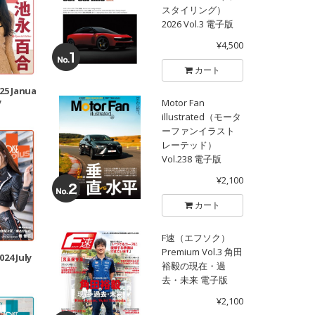
スタイリング）
2026 Vol.3 電子版
¥4,500
カート
025 Janua
y
Motor Fan
illustrated（モータ
ーファンイラスト
レーテッド）
Vol.238 電子版
¥2,100
カート
F速（エフソク）
Premium Vol.3 角田
024 July
裕毅の現在・過
去・未来 電子版
¥2,100