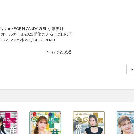
l Gravure POP’N CANDY GIRL 小湊美月
オーバーオールガール2026 愛染のえる／真山桜子
 Cut Gravure 林 れむ DECO REMU
P