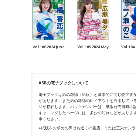
Vol.106 2024 June
Vol.105 2024 May
Vol.104 
ASBの電子ブックについて
電子ブックは紙の雑誌（紙版）と基本的に同じ物です
があります。また紙の雑誌のレイアウトを流用してい
ジが存在します。バックナンバーは、紙版発売当時の
キャニングしたページには、多少の汚れなどがありま
承ください。
※紙版をお求めの際はお近くの書店、または三栄オンラ