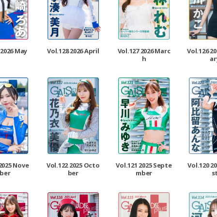
 2026 May
Vol.128 2026 April
Vol.127 2026 Marc
Vol.126 2
h
ar
 2025 Nove
Vol.122 2025 Octo
Vol.121 2025 Septe
Vol.120 2
ber
ber
mber
s