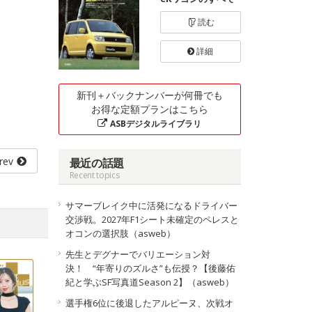
読む
詳細
新刊＋バックナンバーが何冊でも
お得な定額プランはこちら
ASBデジタルライブラリ
rev
最近の話題
Recent topics
サマーブレイク中に活発になるドライバー
交渉戦。2027年F1シート未確定のペレスと
オコンの選択肢（asweb）
先生とデグナーでバリエーション対
決！ “年寄りのズルさ”も伝授？【後藤佑
紀と学ぶSF写真道Season 2】（asweb）
選手権6位に後退したアルピーヌ、次戦オ