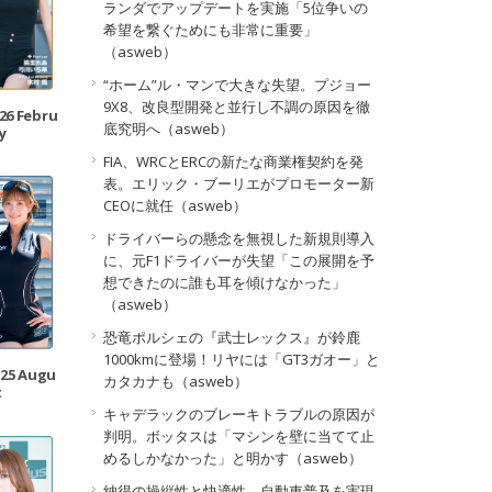
ランダでアップデートを実施「5位争いの
希望を繋ぐためにも非常に重要」
（asweb）
“ホーム”ル・マンで大きな失望。プジョー
9X8、改良型開発と並行し不調の原因を徹
026 Febru
底究明へ（asweb）
y
FIA、WRCとERCの新たな商業権契約を発
表。エリック・ブーリエがプロモーター新
CEOに就任（asweb）
ドライバーらの懸念を無視した新規則導入
に、元F1ドライバーが失望「この展開を予
想できたのに誰も耳を傾けなかった」
（asweb）
恐竜ポルシェの『武士レックス』が鈴鹿
1000kmに登場！リヤには「GT3ガオー」と
025 Augu
カタカナも（asweb）
t
キャデラックのブレーキトラブルの原因が
判明。ボッタスは「マシンを壁に当てて止
めるしかなかった」と明かす（asweb）
納得の操縦性と快適性。自動車普及を実現