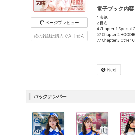
電子ブック内容
1 表紙
ページ
プレビュー
2 目次
4 Chapter 1 Speci
57 Chapter 2 HO
紙の雑誌は
購入できません
77 Chapter 3 Oth
Next
バックナンバー