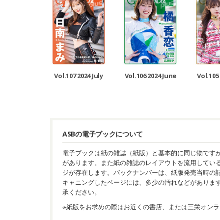
Vol.107 2024 July
Vol.106 2024 June
Vol.105
ASBの電子ブックについて
電子ブックは紙の雑誌（紙版）と基本的に同じ物です
があります。また紙の雑誌のレイアウトを流用してい
ジが存在します。バックナンバーは、紙版発売当時の
キャニングしたページには、多少の汚れなどがありま
承ください。
※紙版をお求めの際はお近くの書店、または三栄オンラ