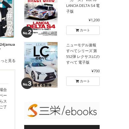
LANCIA DELTA S4 電
子版
¥1,200
カート
024 Janua
ニューモデル速報
y
すべてシリーズ 第
552弾 レクサスLCの
もっと見る
すべて 電子版
¥700
カート
場合
ペー
らス
ご了