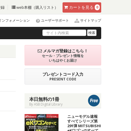
カート
を見る
登録
web本棚（購入リスト）
0
インフォメーション
ユーザーサポート
サイトマップ
検索
メルマガ登録はこちら！
セール・プレゼント情報を
いちはやくお届け
プレゼントコード入力
PRESENT CODE
本日無料の1冊
By ASB Digital Library
ニューモデル速報
すべてシリーズ第
291弾 MITSUBISHI
eKワゴンのすべて