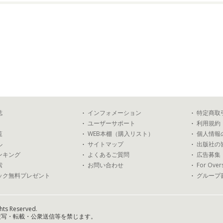
誌
インフォメーション
特定商取
ユーザーサポート
利用規約
覧
WEB本棚（購入リスト）
個人情報
ル
サイトマップ
出版社の
ンキング
よくあるご質問
広告募集
索
お問い合わせ
For Over
ック無料プレゼント
グループ
hts Reserved.
複写・転載・公衆送信等を禁じます。