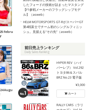
したフォードの技術が詰まったマスタング
【F1参戦メーカーのフラッグシップモデ
ル】（asweb）
HELM MOTORSPORTS GT-RがスーパーGT
第4戦富士でチーム初のシングルフィニッ
シュ。見据える“その先”（asweb）
025 Febru
y
前日売上ランキング
Daily Sales Ranking
HYPER REV（ハイ
パーレブ） Vol.292
トヨタ86＆スバル
BRZ No.23 電子版
¥3,000
024 Augu
カート
t
RALLY CARS（ラリ
ーカーズ） Vol.16