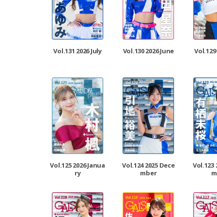
Vol.131 2026 July
Vol.130 2026 June
Vol.129
Vol.125 2026 Janua
Vol.124 2025 Dece
Vol.123
ry
mber
m