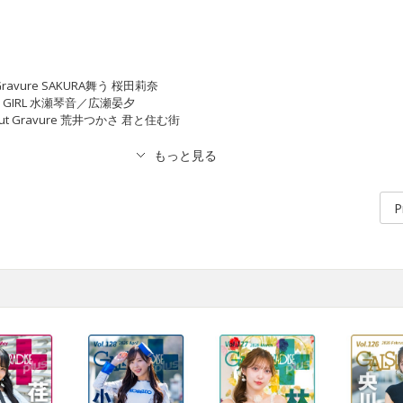
al Gravure SAKURA舞う 桜田莉奈
ODIE GIRL 水瀬琴音／広瀬晏夕
er Cut Gravure 荒井つかさ 君と住む街
P