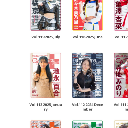
Vol.119 2025 July
Vol.118 2025 June
Vol.117
Vol.113 2025 Janua
Vol.112 2024 Dece
Vol.111
ry
mber
m