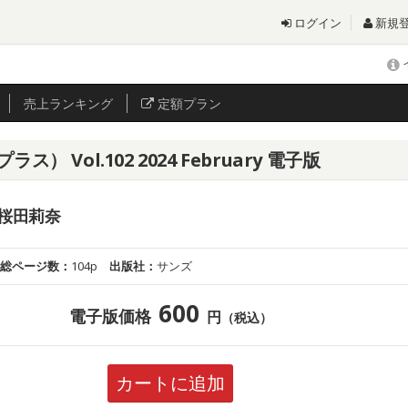
ログイン
新規
売上
ランキング
定額プラン
ス） Vol.102 2024 February 電子版
or 桜田莉奈
総ページ数：
104p
出版社：
サンズ
600
電子版価格
円
（税込）
カートに追加