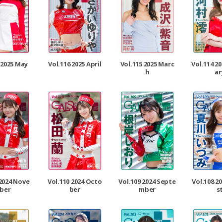
 2025 May
Vol.116 2025 April
Vol.115 2025 Marc
Vol.114 2
h
ar
 2024 Nove
Vol.110 2024 Octo
Vol.109 2024 Septe
Vol.108 2
ber
ber
mber
s