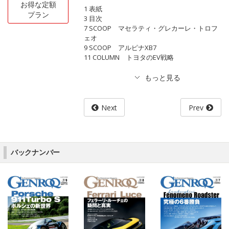
お得な定額
1 表紙
プラン
3 目次
7 SCOOP マセラティ・グレカーレ・トロフ
ェオ
9 SCOOP アルピナXB7
11 COLUMN トヨタのEV戦略
Next
Prev
バックナンバー