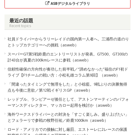
ASBデジタルライブラリ
最近の話題
Recent topics
社員ドライバーからラリーレイドの国内第一人者へ。三浦昂の道のり
とトップカテゴリーへの挑戦（asweb）
スーパーGT第5戦鈴鹿のエントリーリストが発表。GT500、GT300の
計43台が真夏の300kmレースに参戦（asweb）
信頼性確保の方向性が奏功した前半戦／“諦めなかった”福住のF1初ド
ライブ【F1チームの戦い方：小松礼雄コラム第9回】（asweb）
「間違ったタイミングで無理をした」と小椋藍。9戦ぶりの決勝無得
点も今後に意欲／第12戦イギリスGP（asweb）
レッドブル、ランビアーゼ後任として、アストンマーティンのパフォ
ーマンスディレクター、マッカロー起用を検討か（asweb）
海外ワークスドライバーとの対決を「すごく楽しみ。盛り上げたい」
とフェラーリで参戦の牧野任祐／鈴鹿1000km（asweb）
ロード・アメリカでの接触に対し厳罰、エストーレに2レースの保護