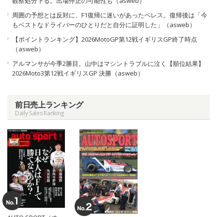
観察処分下る。出場停止の可能性も（asweb）
周囲の予想とは反対に、F1復帰に迷いがあったペレス。復帰後は「今
もベストなドライバーのひとりだと自分に証明した」（asweb）
【ポイントランキング】2026MotoGP第12戦イギリスGP終了時点
（asweb）
アルマンサが今季2勝目。山中はマシントラブルに泣く【順位結果】
2026Moto3第12戦イギリスGP 決勝（asweb）
前日売上ランキング
Daily Sales Ranking