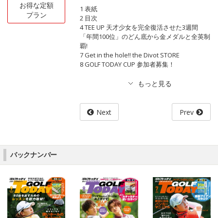
お得な定額
1 表紙
プラン
2 目次
4 TEE UP 天才少女を完全復活させた3週間
「年間100位」のどん底から金メダルと全英制
覇!
7 Get in the hole!! the Divot STORE
8 GOLF TODAY CUP 参加者募集！
Next
Prev
バックナンバー