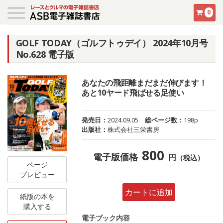
0
GOLF TODAY（ゴルフトゥデイ） 2024年10月号
No.628 電子版
あなたの飛距離まだまだ伸びます！
あと10ヤード飛ばせる足使い
発売日：
2024.09.05
総ページ数：
198p
出版社：
株式会社三栄書房
800
電子版価格
円
（税込）
ページ
プレビュー
カートに追加
紙版の本を
購入する
電子ブック内容