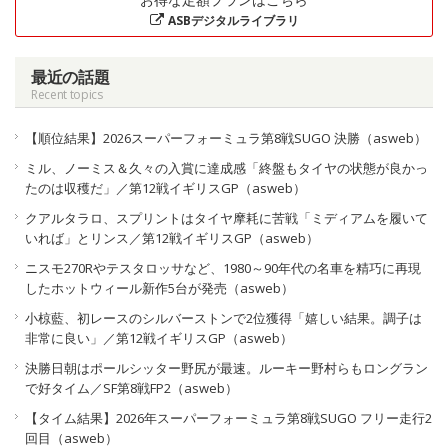
ASBデジタルライブラリ
最近の話題
Recent topics
【順位結果】2026スーパーフォーミュラ第8戦SUGO 決勝（asweb）
ミル、ノーミス＆久々の入賞に達成感「終盤もタイヤの状態が良かっ
たのは収穫だ」／第12戦イギリスGP（asweb）
クアルタラロ、スプリントはタイヤ摩耗に苦戦「ミディアムを履いて
いれば」とリンス／第12戦イギリスGP（asweb）
ニスモ270Rやテスタロッサなど、1980～90年代の名車を精巧に再現
したホットウィール新作5台が発売（asweb）
小椋藍、初レースのシルバーストンで2位獲得「嬉しい結果。調子は
非常に良い」／第12戦イギリスGP（asweb）
決勝日朝はポールシッター野尻が最速。ルーキー野村らもロングラン
で好タイム／SF第8戦FP2（asweb）
【タイム結果】2026年スーパーフォーミュラ第8戦SUGO フリー走行2
回目（asweb）