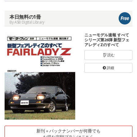
本日無料の1冊
By ASB Digital Library
ニューモデル速報 すべて
シリーズ第26弾 新型フェ
アレディZのすべて
読む
詳細
新刊＋バックナンバーが何冊でも
お得な定額プランはこちら