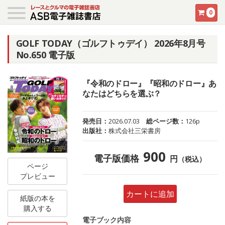
0
GOLF TODAY（ゴルフトゥデイ） 2026年8月号
No.650 電子版
『令和のドロー』『昭和のドロー』あ
なたはどちらを選ぶ？
発売日：
2026.07.03
総ページ数：
126p
出版社：
株式会社三栄書房
900
電子版価格
円
（税込）
ページ
プレビュー
カートに追加
紙版の本を
購入する
電子ブック内容