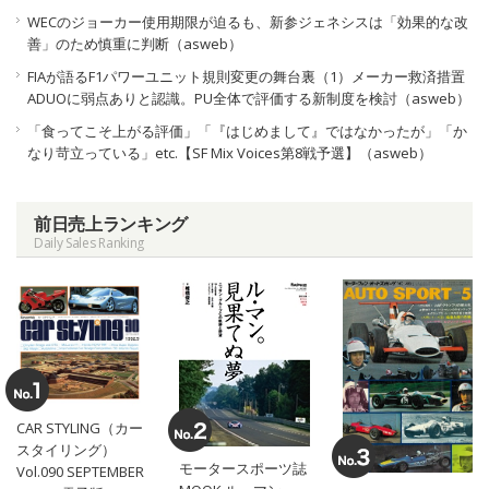
WECのジョーカー使用期限が迫るも、新参ジェネシスは「効果的な改
善」のため慎重に判断（asweb）
FIAが語るF1パワーユニット規則変更の舞台裏（1）メーカー救済措置
ADUOに弱点ありと認識。PU全体で評価する新制度を検討（asweb）
「食ってこそ上がる評価」「『はじめまして』ではなかったが」「か
なり苛立っている」etc.【SF Mix Voices第8戦予選】（asweb）
前日売上ランキング
Daily Sales Ranking
CAR STYLING（カー
スタイリング）
モータースポーツ誌
Vol.090 SEPTEMBER