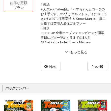
お得な定額
1 表紙
プラン
2 人気YouTube番組「ハマちゃんとコージの
お上手です」の2人がゴルフトゥデイにやって
きた! WEST. 濵田崇裕 ＆ Snow Man 向井康二
目指すは芸能人最強ゴルファー
8 目次
10 TEE UP 全米オープンチャンピオンが開幕
前日にパター契約するまでの3カ月
13 Get in the hole!! Travis Mathew
Next
Prev
バックナンバー