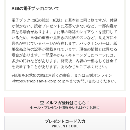
ASBの電子ブックについて
電子ブックは紙の雑誌（紙版）と基本的に同じ物ですが、付録
が付かない、読者プレゼントに応募できないなど、一部内容が
異なる場合があります。また紙の雑誌のレイアウトを流用して
いるため、画像の重複や見開きの絵柄のズレなど、見え方に不
具合が生じているページが存在します。バックナンバーは、紙
版発売当時の記事が掲載されています。現在の情報とは異なる
場合があります。一部原本からスキャニングしたページには、
多少の汚れなどがあります。発売後、内容の一部もしくは全て
を更新することがあります。あらかじめご了承ください。
※紙版をお求めの際はお近くの書店、または三栄オンライン
<
https://shop.san-ei-corp.co.jp/
>までお問い合わせください。
メルマガ登録はこちら！
セール・プレゼント情報を
いちはやくお届け
プレゼントコード入力
PRESENT CODE