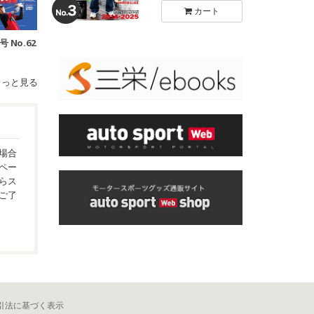
カート
号 No.62
もっと見る
場合
ペー
らス
ご了
引法に基づく表示