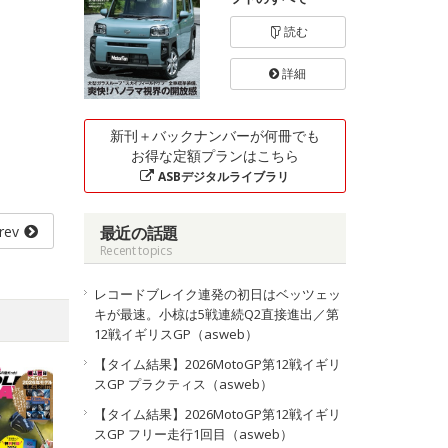
読む
詳細
新刊＋バックナンバーが何冊でも
お得な定額プランはこちら
ASBデジタルライブラリ
rev
最近の話題
Recent topics
レコードブレイク連発の初日はベッツェッ
キが最速。小椋は5戦連続Q2直接進出／第
12戦イギリスGP（asweb）
【タイム結果】2026MotoGP第12戦イギリ
スGP プラクティス（asweb）
【タイム結果】2026MotoGP第12戦イギリ
スGP フリー走行1回目（asweb）