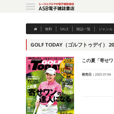
無料
SALE
雑誌
一覧
ジャンル
GOLF TODAY（ゴルフトゥデイ） 202
この夏「寄せワ
発売日：
2025.07.04