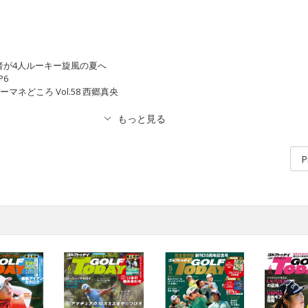
優勝者が4人ルーキー旋風の夏へ
CP6
マネどころ Vol.58 西郷真央
P