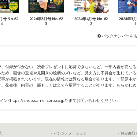
月号 No.62
2024年5月号 No.62
2024年4月号 No.62
2024年3月
4
3
2
1
バックナンバーを
が、付録が付かない、読者プレゼントに応募できないなど、一部内容が異なる
るため、画像の重複や見開きの絵柄のズレなど、見え方に不具合が生じている
記事が掲載されています。現在の情報とは異なる場合があります。一部原本か
す。発売後、内容の一部もしくは全てを更新することがあります。あらかじめ
イン<
https://shop.san-ei-corp.co.jp/
>までお問い合わせください。
誌
インフォメーション
特定商取