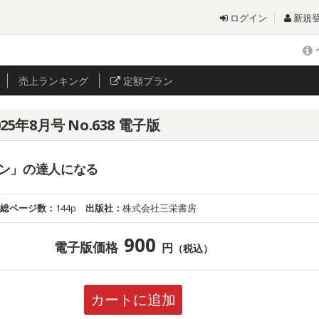
ログイン
新規
売上
ランキング
定額プラン
5年8月号 No.638 電子版
ン」の達人になる
総ページ数：
144p
出版社：
株式会社三栄書房
900
電子版価格
円
（税込）
カートに追加