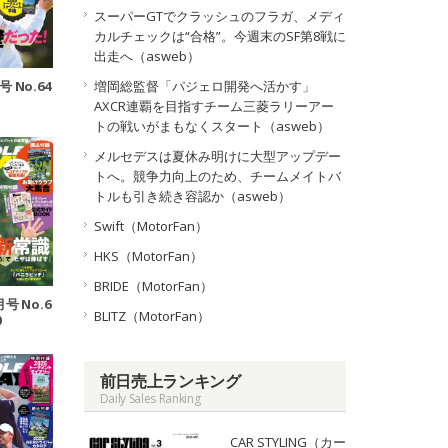
スーパーGTでクラッシュのフラガ、メディ
カルチェックは“合格”。今週末のSF第8戦に
出走へ（asweb）
号 No.64
増岡総監督「パジェロ開発へ活かす」
AXCR連覇を目指すチーム三菱ラリーアー
トの戦いがまもなくスタート（asweb）
メルセデスは夏休み明けに大型アップデー
トへ。競争力向上のため、チームメイトバ
トルも引き続き容認か（asweb）
Swift（MotorFan）
HKS（MotorFan）
BRIDE（MotorFan）
月号 No.6
BLITZ（MotorFan）
0
前日売上ランキング
Daily Sales Ranking
CAR STYLING（カー