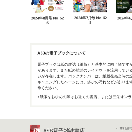
2024年7月号 No.62
2024年8月号 No.62
2024年6
5
6
ASBの電子ブックについて
電子ブックは紙の雑誌（紙版）と基本的に同じ物です
があります。また紙の雑誌のレイアウトを流用してい
ジが存在します。バックナンバーは、紙版発売当時の
キャニングしたページには、多少の汚れなどがありま
承ください。
※紙版をお求めの際はお近くの書店、または三栄オンラ
無料雑
ASB電子雑誌書店