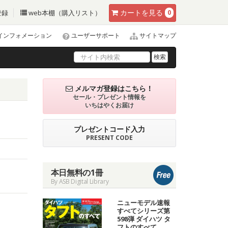
カート
を見る
登録
web本棚（購入リスト）
0
インフォメーション
ユーザーサポート
サイトマップ
検索
メルマガ登録はこちら！
セール・プレゼント情報を
いちはやくお届け
プレゼントコード入力
PRESENT CODE
本日無料の1冊
By ASB Digital Library
ニューモデル速報
すべてシリーズ第
598弾 ダイハツ タ
フトのすべて