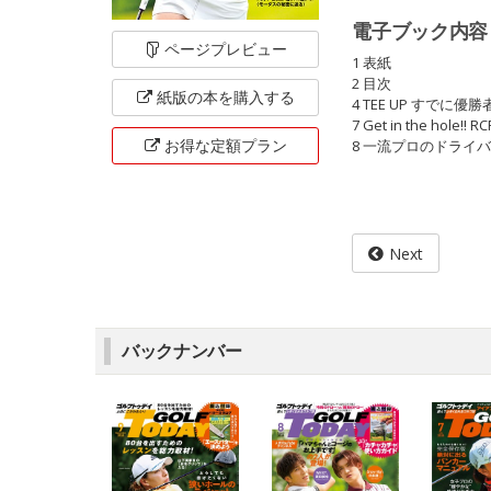
電子ブック内容
ページ
プレビュー
1 表紙
2 目次
紙版の本を
購入する
4 TEE UP すでに
7 Get in the hole!! R
お得な定額
プラン
8 一流プロのドライバー
Next
バックナンバー