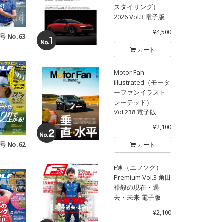
スタイリング）
2026 Vol.3 電子版
¥4,500
号 No.63
カート
Motor Fan
illustrated（モータ
ーファンイラスト
レーテッド）
Vol.238 電子版
¥2,100
号 No.62
カート
F速（エフソク）
Premium Vol.3 角田
裕毅の現在・過
去・未来 電子版
¥2,100