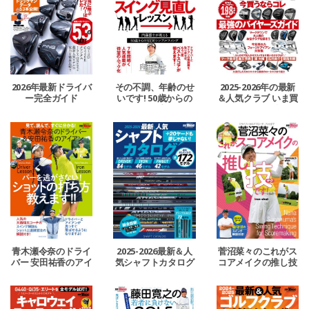
2026年最新ドライバ
その不調、年齢のせ
2025-2026年の最新
ー完全ガイド
いです! 50歳からの
＆人気クラブ いま買
スイング見直しLESS
うならコレ 最強のバ
ON
イヤーズガイド
青木瀬令奈のドライ
2025-2026最新＆人
菅沼菜々のこれがス
バー 安田祐香のアイ
気シャフトカタログ
コアメイクの推し技
アン パーを逃さな
です！
い! ショットの打ち
方教えます