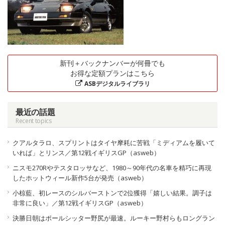
新刊＋バックナンバーが何冊でも
お得な定額プランはこちら
ASBデジタルライブラリ
最近の話題
Recent topics
クアルタラロ、スプリントはタイヤ摩耗に苦戦「ミディアムを履いて
いれば」とリンス／第12戦イギリスGP（asweb）
ニスモ270Rやテスタロッサなど、1980～90年代の名車を精巧に再現
したホットウィール新作5台が発売（asweb）
小椋藍、初レースのシルバーストンで2位獲得「嬉しい結果。調子は
非常に良い」／第12戦イギリスGP（asweb）
決勝日朝はポールシッター野尻が最速。ルーキー野村らもロングラン