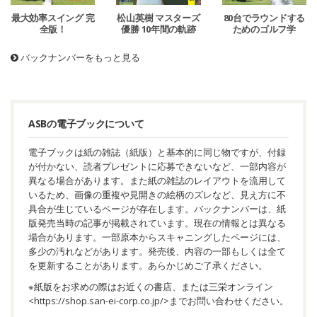
最大効率スイング 完
松山英樹 マスターズ
80台でラウンドする
全版！
優勝 10年間の軌跡
ためのゴルフ学
バックナンバーをもっと見る
ASBの電子ブックについて
電子ブックは紙の雑誌（紙版）と基本的に同じ物ですが、付録
が付かない、読者プレゼントに応募できないなど、一部内容が
異なる場合があります。また紙の雑誌のレイアウトを流用して
いるため、画像の重複や見開きの絵柄のズレなど、見え方に不
具合が生じているページが存在します。バックナンバーは、紙
版発売当時の記事が掲載されています。現在の情報とは異なる
場合があります。一部原本からスキャニングしたページには、
多少の汚れなどがあります。発売後、内容の一部もしくは全て
を更新することがあります。あらかじめご了承ください。
※紙版をお求めの際はお近くの書店、または三栄オンライン
<
https://shop.san-ei-corp.co.jp/
>までお問い合わせください。