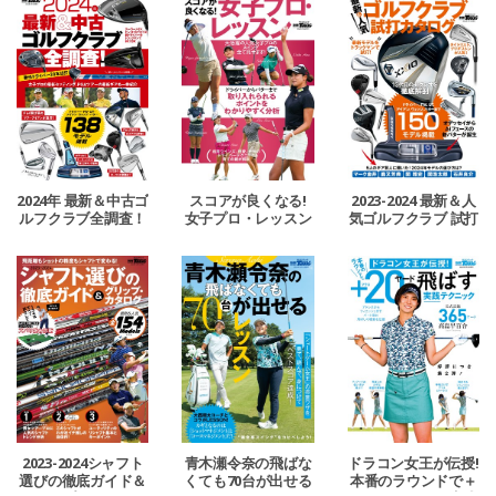
2024年 最新＆中古ゴ
スコアが良くなる!
2023-2024 最新＆人
ルフクラブ全調査！
女子プロ・レッスン
気ゴルフクラブ 試打
カタログ
2023-2024シャフト
青木瀬令奈の飛ばな
ドラコン女王が伝授!
選びの徹底ガイド＆
くても70台が出せる
本番のラウンドで＋