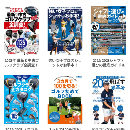
グリップ・カタログ
レッスン
20ヤード飛ばす実践
テクニック
2023年 最新＆中古ゴ
強い女子プロのショ
2022-2023シャフト
ルフクラブ全調査！
ットがお手本！
選びの徹底ガイド＆
グリップ・カタログ
2022-2023 人気ゴル
3カ月で100を切る!
ドラコン女王が伝授!