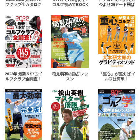
フクラブ全カタログ
ゴルフ初めてBOOK
今より20ヤード飛ば
す超基本
2022年 最新＆中古ゴ
稲見萌寧の独占レッ
「重心」が整えばゴ
ルフクラブ全調査！
スン
ルフは簡単！