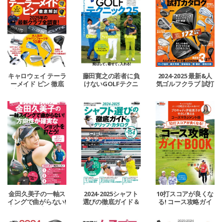
キャロウェイ テーラ
藤田寛之の若者に負
2024-2025 最新&人
ーメイド ピン 徹底
けないGOLFテクニ
気ゴルフクラブ 試打
解剖 2025年の最新ク
ック25
カタログ
ラブ全調査！
金田久美子の一軸ス
2024-2025シャフト
10打スコアが良くな
イングで曲がらない!
選びの徹底ガイド＆
る! コース攻略ガイ
方向性が確実なショ
グリップ・カタログ
ドBOOK
ットを打とう!