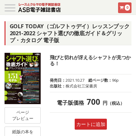
0
GOLF TODAY（ゴルフトゥデイ）レッスンブック
2021-2022 シャフト選びの徹底ガイド＆グリッ
プ・カタログ 電子版
飛びと切れが冴えるシャフトが見つか
る！
発売日：
2021.10.27
総ページ数：
96p
出版社：
株式会社三栄書房
700
電子版価格
円
（税込）
ページ
プレビュー
カートに追加
紙版の本を