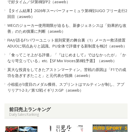
で好タイム／SF第8戦FP2（asweb）
【タイム結果】2026年スーパーフォーミュラ第8戦SUGO フリー走行2
回目（asweb）
WECのジョーカー使用期限が迫るも、新参ジェネシスは「効果的な改
善」のため慎重に判断（asweb）
FIAが語るF1パワーユニット規則変更の舞台裏（1）メーカー救済措置
ADUOに弱点ありと認識。PU全体で評価する新制度を検討（asweb）
「食ってこそ上がる評価」「『はじめまして』ではなかったが」「か
なり苛立っている」etc.【SF Mix Voices第8戦予選】（asweb）
莫大な投資をしてきたアストンマーティン。苦戦の原因は「F1での成
功を急ぎすぎたこと」と元代表が指摘（asweb）
小椋藍が3度目のメダル獲得。スプリントはマルティンが制し、アプ
リリア1-2-3／第12戦イギリスGP（asweb）
前日売上ランキング
Daily Sales Ranking