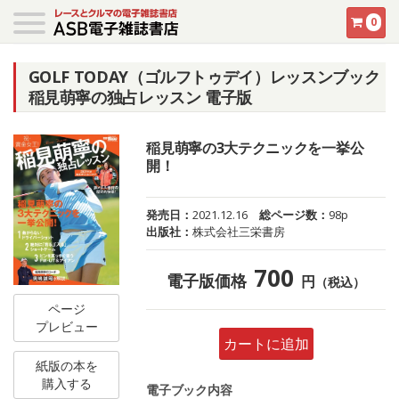
0
GOLF TODAY（ゴルフトゥデイ）レッスンブック
稲見萌寧の独占レッスン 電子版
稲見萌寧の3大テクニックを一挙公
開！
発売日：
2021.12.16
総ページ数：
98p
出版社：
株式会社三栄書房
700
電子版価格
円
（税込）
ページ
プレビュー
カートに追加
紙版の本を
購入する
電子ブック内容