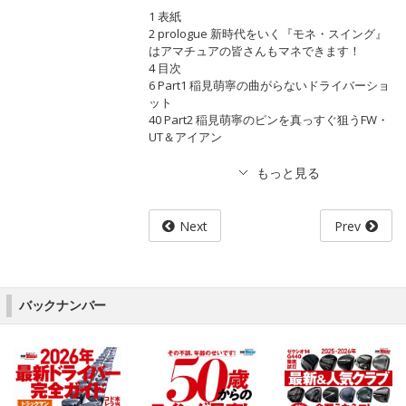
1 表紙
2 prologue 新時代をいく『モネ・スイング』
はアマチュアの皆さんもマネできます！
4 目次
6 Part1 稲見萌寧の曲がらないドライバーショ
ット
40 Part2 稲見萌寧のピンを真っすぐ狙うFW・
UT＆アイアン
Next
Prev
バックナンバー