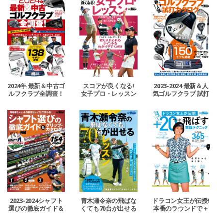
2024年 最新＆中古ゴ
スコアが良くなる!
2023-2024 最新＆人
ルフクラブ全調査！
女子プロ・レッスン
気ゴルフクラブ 試打
カタログ
2023-2024シャフト
青木瀬令奈の飛ばな
ドラコン女王が伝授!
選びの徹底ガイド＆
くても70台が出せる
本番のラウンドで＋
グリップ・カタログ
レッスン
20ヤード飛ばす実践