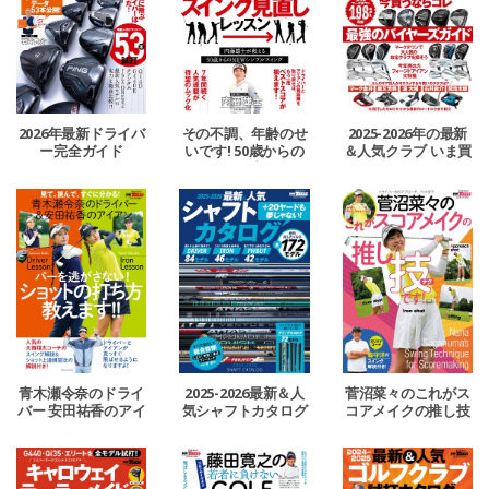
2026年最新ドライバ
その不調、年齢のせ
2025-2026年の最新
ー完全ガイド
いです! 50歳からの
＆人気クラブ いま買
スイング見直しLESS
うならコレ 最強のバ
ON
イヤーズガイド
青木瀬令奈のドライ
2025-2026最新＆人
菅沼菜々のこれがス
バー 安田祐香のアイ
気シャフトカタログ
コアメイクの推し技
アン パーを逃さな
です！
い! ショットの打ち
方教えます