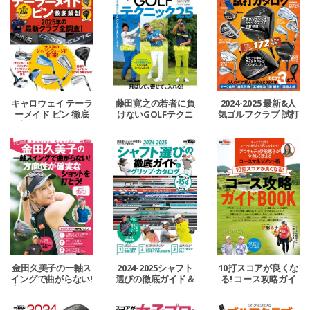
キャロウェイ テーラ
藤田寛之の若者に負
2024-2025 最新&人
ーメイド ピン 徹底
けないGOLFテクニ
気ゴルフクラブ 試打
解剖 2025年の最新ク
ック25
カタログ
ラブ全調査！
金田久美子の一軸ス
2024-2025シャフト
10打スコアが良くな
イングで曲がらない!
選びの徹底ガイド＆
る! コース攻略ガイ
方向性が確実なショ
グリップ・カタログ
ドBOOK
ットを打とう!