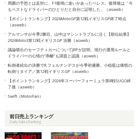
周囲の予想とは反対に、F1復帰に迷いがあったペレス。復帰後は「今
もベストなドライバーのひとりだと自分に証明した」（asweb）
【ポイントランキング】2026MotoGP第12戦イギリスGP終了時点
（asweb）
アルマンサが今季2勝目。山中はマシントラブルに泣く【順位結果】
2026Moto3第12戦イギリスGP 決勝（asweb）
議論噴出のセーフティカーについてJRPが説明。現行の運用ルールと
ドライバーの心情の”乖離”も課題と認識（asweb）
転倒者続出の決勝でR.フェルナンデスが今季初優勝。小椋藍は痛恨の
転倒リタイア／第12戦イギリスGP（asweb）
【ポイントランキング】2026年スーパーフォーミュラ第8戦SUGO終
了後（asweb）
Swift（MotorFan）
前日売上ランキング
Daily Sales Ranking