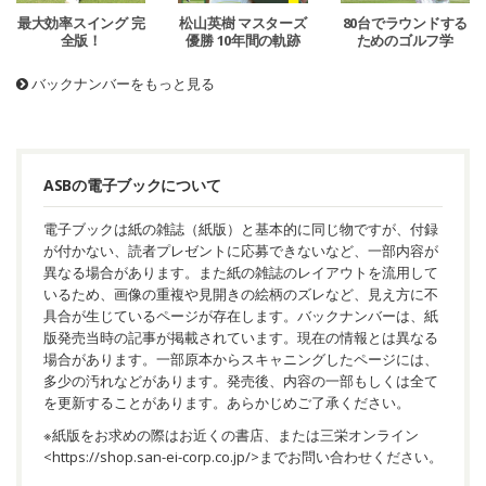
最大効率スイング 完
松山英樹 マスターズ
80台でラウンドする
全版！
優勝 10年間の軌跡
ためのゴルフ学
バックナンバーをもっと見る
ASBの電子ブックについて
電子ブックは紙の雑誌（紙版）と基本的に同じ物ですが、付録
が付かない、読者プレゼントに応募できないなど、一部内容が
異なる場合があります。また紙の雑誌のレイアウトを流用して
いるため、画像の重複や見開きの絵柄のズレなど、見え方に不
具合が生じているページが存在します。バックナンバーは、紙
版発売当時の記事が掲載されています。現在の情報とは異なる
場合があります。一部原本からスキャニングしたページには、
多少の汚れなどがあります。発売後、内容の一部もしくは全て
を更新することがあります。あらかじめご了承ください。
※紙版をお求めの際はお近くの書店、または三栄オンライン
<
https://shop.san-ei-corp.co.jp/
>までお問い合わせください。