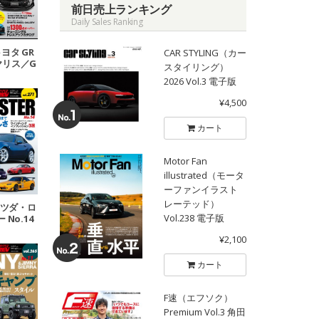
前日売上ランキング
Daily Sales Ranking
 トヨタ GR
CAR STYLING（カー
ヤリス／G
スタイリング）
 No.2
2026 Vol.3 電子版
¥4,500
カート
Motor Fan
illustrated（モータ
ーファンイラスト
レーテッド）
 マツダ・ロ
Vol.238 電子版
No.14
¥2,100
カート
F速（エフソク）
Premium Vol.3 角田