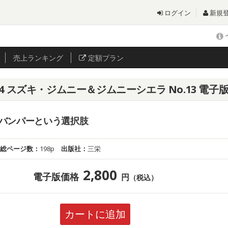
ログイン
新規
売上
ランキング
定額プラン
.274 スズキ・ジムニー＆ジムニーシエラ No.13 電子
バンパーという選択肢
総ページ数：
198p
出版社：
三栄
2,800
電子版価格
円
（税込）
カートに追加