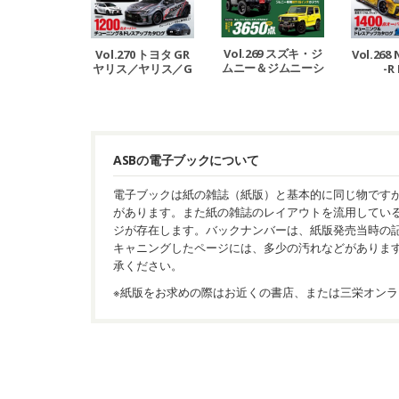
Vol.269 スズキ・ジ
Vol.270 トヨタ GR
Vol.268
ムニー＆ジムニーシ
ヤリス／ヤリス／G
-R
エラ No.12
Rカローラ
ASBの電子ブックについて
電子ブックは紙の雑誌（紙版）と基本的に同じ物です
があります。また紙の雑誌のレイアウトを流用してい
ジが存在します。バックナンバーは、紙版発売当時の
キャニングしたページには、多少の汚れなどがありま
承ください。
※紙版をお求めの際はお近くの書店、または三栄オンラ