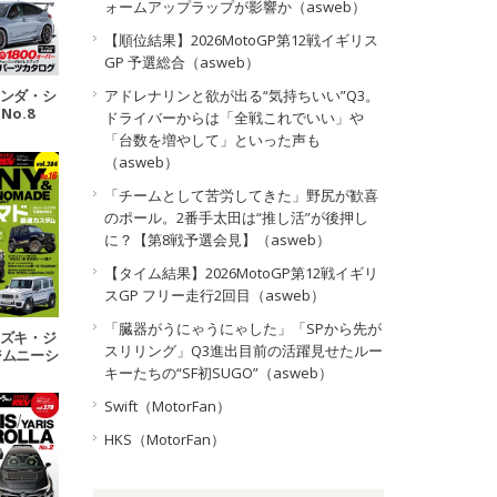
ォームアップラップが影響か（asweb）
【順位結果】2026MotoGP第12戦イギリス
GP 予選総合（asweb）
 ホンダ・シ
アドレナリンと欲が出る“気持ちいい”Q3。
No.8
ドライバーからは「全戦これでいい」や
「台数を増やして」といった声も
（asweb）
「チームとして苦労してきた」野尻が歓喜
のポール。2番手太田は“推し活”が後押し
に？【第8戦予選会見】（asweb）
【タイム結果】2026MotoGP第12戦イギリ
スGP フリー走行2回目（asweb）
「臓器がうにゃうにゃした」「SPから先が
 スズキ・ジ
スリリング」Q3進出目前の活躍見せたルー
ジムニーシ
ムニーノマ
キーたちの“SF初SUGO”（asweb）
.16
Swift（MotorFan）
HKS（MotorFan）