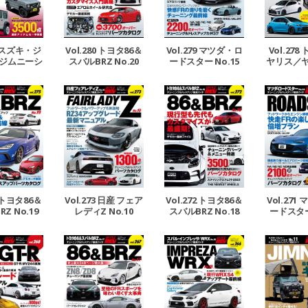
Vol.278
81 スズキ・ジ
Vol.280 トヨタ86＆
Vol.279 マツダ・ロ
ヤリス／
ジムニーシ
スバルBRZ No.20
ードスター No.15
Rカローラ
No.15
5 トヨタ86＆
Vol.273 日産 フェア
Vol.272 トヨタ86＆
Vol.271
Z No.19
レディZ No.10
スバルBRZ No.18
ードスター 