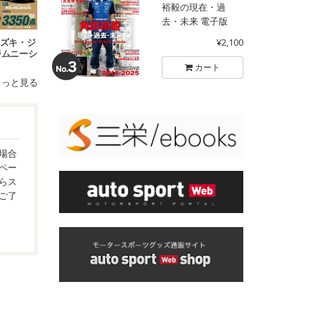
裕毅の現在・過
去・未来 電子版
 スズキ・ジ
¥2,100
ジムニーシ
o.11
カート
もっと見る
場合
ペー
らス
ご了