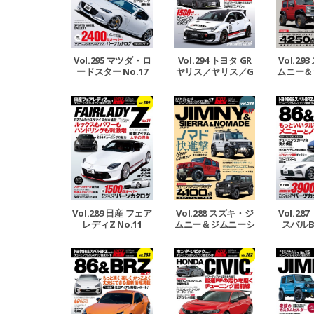
Vol.294 トヨタ GR
Vol.295 マツダ・ロ
Vol.2
ヤリス／ヤリス／G
ードスター No.17
ムニー＆
Rカローラ No.4
エラ＆ジ
ド 
Vol.289 日産 フェア
Vol.288 スズキ・ジ
Vol.28
レディZ No.11
ムニー＆ジムニーシ
スバルBR
エラ＆ジムニーノマ
ド No.17