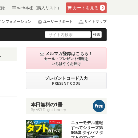
カート
を見る
登録
web本棚（購入リスト）
0
インフォメーション
ユーザーサポート
サイトマップ
検索
版
メルマガ登録はこちら！
セール・プレゼント情報を
いちはやくお届け
プレゼントコード入力
PRESENT CODE
本日無料の1冊
By ASB Digital Library
ニューモデル速報
すべてシリーズ第
598弾 ダイハツ タ
フトのすべて