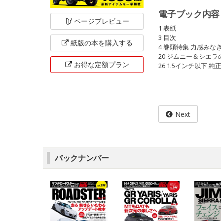
電子ブック内容
ページ
プレビュー
1 表紙
3 目次
紙版の本を
購入する
4 巻頭特集 力感み
20 ジムニー＆シエ
お得な定額
プラン
26 1.5インチ以
Next
バックナンバー