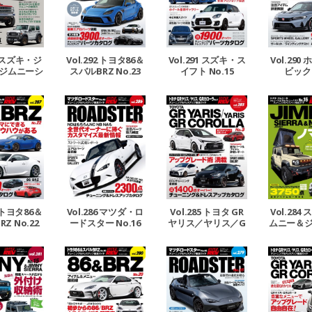
93 スズキ・ジ
Vol.292 トヨタ86＆
Vol.291 スズキ・ス
Vol.290
ジムニーシ
スバルBRZ No.23
イフト No.15
ビック 
ムニーノマ
No.18
7 トヨタ86＆
Vol.286 マツダ・ロ
Vol.285 トヨタ GR
Vol.284
Z No.22
ードスター No.16
ヤリス／ヤリス／G
ムニー＆
Rカローラ No.3
エラ＆ジ
ド No