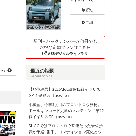
読む
詳細
新刊＋バックナンバーが何冊でも
お得な定額プランはこちら
ASBデジタルライブラリ
rev
最近の話題
Recent topics
【順位結果】2026Moto3第12戦イギリス
GP 予選総合（asweb）
小椋藍、今季3度目のフロントロウ獲得。
ポールはレコード更新のマルティン／第12
戦イギリスGP（asweb）
SUGOではフロントロウ常連だった岩佐歩
夢が予選9番手。コンディション変化とウ