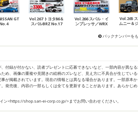
Vol.265
 NISSAN GT
Vol.267 トヨタ86＆
Vol.266 スバル・イ
ムニー＆
 No.4
スバルBRZ No.17
ンプレッサ／WRX
エラ N
No.18
バックナンバーを
が、付録が付かない、読者プレゼントに応募できないなど、一部内容が異なる
るため、画像の重複や見開きの絵柄のズレなど、見え方に不具合が生じている
記事が掲載されています。現在の情報とは異なる場合があります。一部原本か
す。発売後、内容の一部もしくは全てを更新することがあります。あらかじめ
イン<
https://shop.san-ei-corp.co.jp/
>までお問い合わせください。