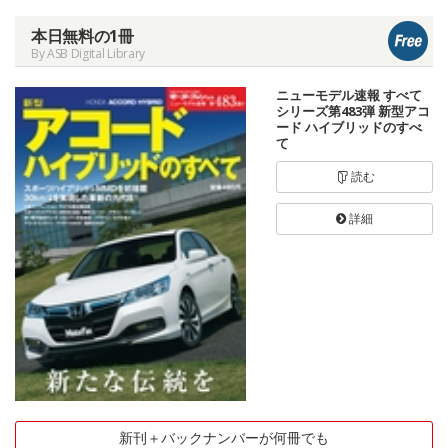
本日無料の1冊
By ASB Digital Library
ニューモデル速報 すべて
シリーズ第483弾 新型アコ
ード ハイブリッドのすべ
て
読む
詳細
新刊＋バックナンバーが何冊でも