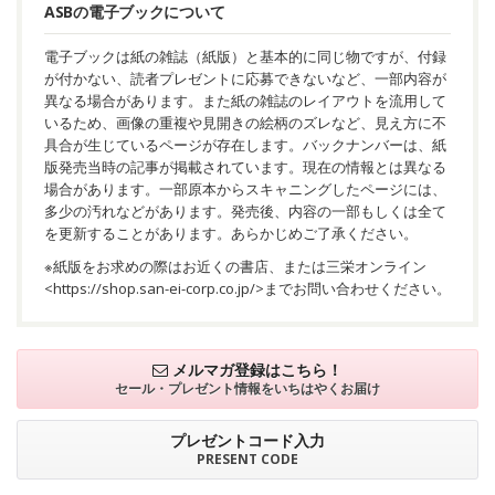
ASBの電子ブックについて
電子ブックは紙の雑誌（紙版）と基本的に同じ物ですが、付録
が付かない、読者プレゼントに応募できないなど、一部内容が
異なる場合があります。また紙の雑誌のレイアウトを流用して
いるため、画像の重複や見開きの絵柄のズレなど、見え方に不
具合が生じているページが存在します。バックナンバーは、紙
版発売当時の記事が掲載されています。現在の情報とは異なる
場合があります。一部原本からスキャニングしたページには、
多少の汚れなどがあります。発売後、内容の一部もしくは全て
を更新することがあります。あらかじめご了承ください。
※紙版をお求めの際はお近くの書店、または三栄オンライン
<
https://shop.san-ei-corp.co.jp/
>までお問い合わせください。
メルマガ登録はこちら！
セール・プレゼント情報を
いちはやくお届け
プレゼントコード入力
PRESENT CODE