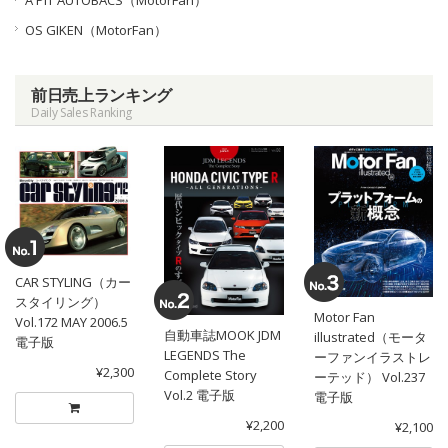
A PIT AUTOBACS（MotorFan）
OS GIKEN（MotorFan）
前日売上ランキング
Daily Sales Ranking
CAR STYLING（カー
スタイリング）
Motor Fan
Vol.172 MAY 2006.5
自動車誌MOOK JDM
illustrated（モータ
電子版
LEGENDS The
ーファンイラストレ
¥2,300
Complete Story
ーテッド） Vol.237
Vol.2 電子版
電子版
¥2,200
¥2,100