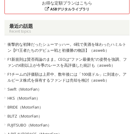
お得な定額プランはこちら
ASBデジタルライブラリ
最近の話題
Recent topics
衝撃的な初陣だったシューマッハー。6戦で美酒を味わったハミルト
ン【F1王者たちのデビュー戦と初優勝の物語】（asweb）
F1新規則は賛否両論のまま。CEOは“ファン最優先”の姿勢を強調、フ
ァンの6割以上が今季のレースを高評価した統計も（asweb）
F1チームの評価額は上昇中、数年後には「100億ドル」に到達か。ア
ルピーヌ株式を保有するファンドは売却を検討（asweb）
Swift（MotorFan）
HKS（MotorFan）
BRIDE（MotorFan）
BLITZ（MotorFan）
FUJITSUBO（MotorFan）