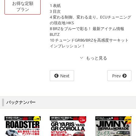
お得な定額
1 表紙
プラン
3 目次
4 変わる制御、変わる走り。ECUチューニング
の現在地 HKS
8 BRZをブルーで彩る！ 最新アイテム情報
BLITZ
10 チューンドGR86/BRZを高感度サーキット
インプレッション！
Next
Prev
バックナンバー