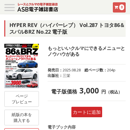
0
HYPER REV（ハイパーレブ） Vol.287 トヨタ86＆
スバルBRZ No.22 電子版
もっといいクルマにできるメニューと
ノウハウがある
発売日：
2025.08.28
総ページ数：
204p
出版社：
三栄
3,000
電子版価格
円
（税込）
ページ
プレビュー
カートに追加
紙版の本を
購入する
電子ブック内容