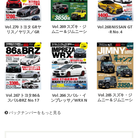
Vol.269 スズキ・ジ
Vol.270 トヨタ GRヤ
Vol.268 NISSAN GT
ムニー＆ジムニーシ
リス／ヤリス／GR
-R No.4
エラ No.12
カローラ
Vol.265 スズキ・ジ
Vol.267 トヨタ86＆
Vol.266 スバル・イ
ムニー＆ジムニーシ
スバルBRZ No.17
ンプレッサ／WRX N
エラ No.11
o.18
バックナンバーをもっと見る