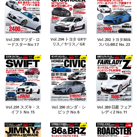
Vol.294 トヨタ GRヤ
Vol.295 マツダ・ロ
Vol.292 トヨタ86＆
リス／ヤリス／GR
ードスター No.17
スバルBRZ No.23
カローラ No.4
Vol.291 スズキ・ス
Vol.290 ホンダ・シ
Vol.289 日産 フェア
イフト No.15
ビック No.8
レディZ No.11