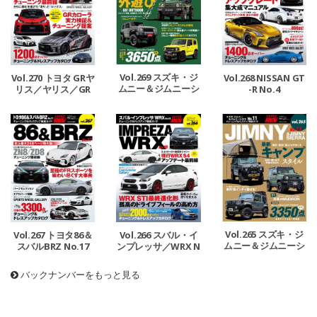
Vol.269 スズキ・ジ
Vol.270 トヨタ GRヤ
Vol.268 NISSAN GT
ムニー＆ジムニーシ
リス／ヤリス／GR
-R No.4
エラ No.12
カローラ
Vol.265 スズキ・ジ
Vol.267 トヨタ86＆
Vol.266 スバル・イ
ムニー＆ジムニーシ
スバルBRZ No.17
ンプレッサ／WRX N
エラ No.11
o.18
バックナンバーをもっと見る