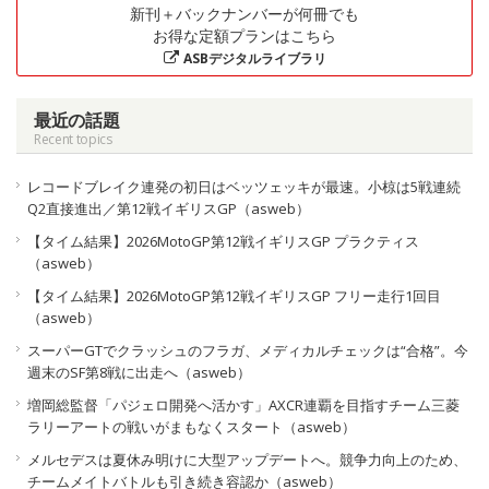
新刊＋バックナンバーが何冊でも
お得な定額プランはこちら
ASBデジタルライブラリ
最近の話題
Recent topics
レコードブレイク連発の初日はベッツェッキが最速。小椋は5戦連続
Q2直接進出／第12戦イギリスGP（asweb）
【タイム結果】2026MotoGP第12戦イギリスGP プラクティス
（asweb）
【タイム結果】2026MotoGP第12戦イギリスGP フリー走行1回目
（asweb）
スーパーGTでクラッシュのフラガ、メディカルチェックは“合格”。今
週末のSF第8戦に出走へ（asweb）
増岡総監督「パジェロ開発へ活かす」AXCR連覇を目指すチーム三菱
ラリーアートの戦いがまもなくスタート（asweb）
メルセデスは夏休み明けに大型アップデートへ。競争力向上のため、
チームメイトバトルも引き続き容認か（asweb）