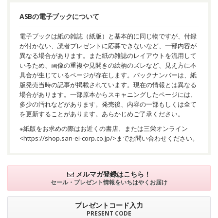
ASBの電子ブックについて
電子ブックは紙の雑誌（紙版）と基本的に同じ物ですが、付録
が付かない、読者プレゼントに応募できないなど、一部内容が
異なる場合があります。また紙の雑誌のレイアウトを流用して
いるため、画像の重複や見開きの絵柄のズレなど、見え方に不
具合が生じているページが存在します。バックナンバーは、紙
版発売当時の記事が掲載されています。現在の情報とは異なる
場合があります。一部原本からスキャニングしたページには、
多少の汚れなどがあります。発売後、内容の一部もしくは全て
を更新することがあります。あらかじめご了承ください。
※紙版をお求めの際はお近くの書店、または三栄オンライン
<
https://shop.san-ei-corp.co.jp/
>までお問い合わせください。
メルマガ登録はこちら！
セール・プレゼント情報を
いちはやくお届け
プレゼントコード入力
PRESENT CODE