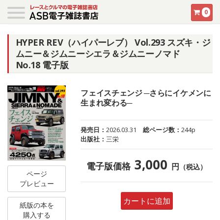
0
HYPER REV（ハイパーレブ） Vol.293 スズキ・ジ
ムニー＆ジムニーシエラ＆ジムニーノマド
No.18 電子版
フェイスチェンジ ─さらにイケメンに
生まれ変わる─
発売日：
2026.03.31
総ページ数：
244p
出版社：
三栄
3,000
電子版価格
円
（税込）
ページ
プレビュー
カートに追加
紙版の本を
購入する