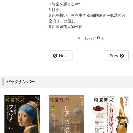
3 時空を超えるArt
5 目次
6 死を想い、生を生きる 四国遍路 ─弘法大師
空海よ、永遠に─
8 四国遍路人物列伝
Next
Prev
バックナンバー