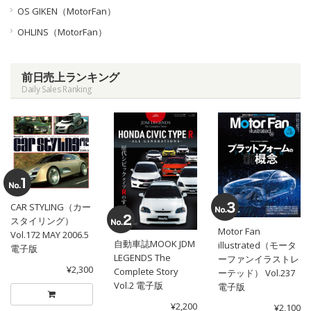
OS GIKEN（MotorFan）
OHLINS（MotorFan）
前日売上ランキング
Daily Sales Ranking
CAR STYLING（カー
スタイリング）
Motor Fan
Vol.172 MAY 2006.5
自動車誌MOOK JDM
illustrated（モータ
電子版
LEGENDS The
ーファンイラストレ
¥2,300
Complete Story
ーテッド） Vol.237
Vol.2 電子版
電子版
¥2,200
¥2,100