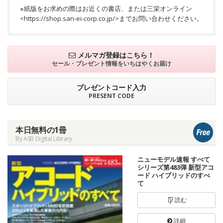
※紙版をお求めの際はお近くの書店、または三栄オンライン
<
https://shop.san-ei-corp.co.jp/
>までお問い合わせください。
メルマガ登録はこちら！
セール・プレゼント情報を
いちはやくお届け
プレゼントコード入力
PRESENT CODE
本日無料の1冊
By ASB Digital Library
ニューモデル速報 すべて
シリーズ第483弾 新型アコ
ード ハイブリッドのすべ
て
読む
詳細