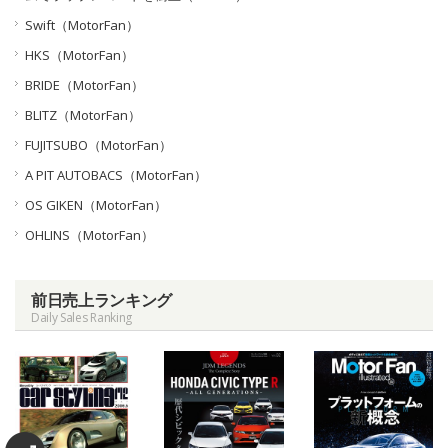
Swift（MotorFan）
HKS（MotorFan）
BRIDE（MotorFan）
BLITZ（MotorFan）
FUJITSUBO（MotorFan）
A PIT AUTOBACS（MotorFan）
OS GIKEN（MotorFan）
OHLINS（MotorFan）
前日売上ランキング
Daily Sales Ranking