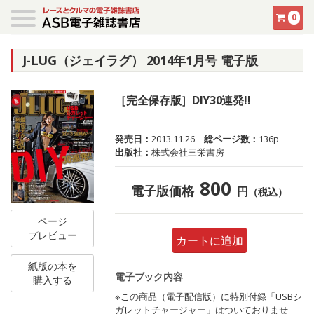
0
J-LUG（ジェイラグ） 2014年1月号 電子版
［完全保存版］DIY30連発!!
発売日：
2013.11.26
総ページ数：
136p
出版社：
株式会社三栄書房
800
電子版価格
円
（税込）
ページ
プレビュー
カートに追加
紙版の本を
電子ブック内容
購入する
※この商品（電子配信版）に特別付録「USBシ
ガレットチャージャー」はついておりませ