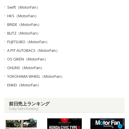
Swift（MotorFan）
HKS（MotorFan）
BRIDE（MotorFan）
BLITZ（MotorFan）
FUJITSUBO（MotorFan）
A PIT AUTOBACS（MotorFan）
OS GIKEN（MotorFan）
OHLINS（MotorFan）
YOKOHAMA WHEEL（MotorFan）
ENKEI（MotorFan）
前日売上ランキング
Daily Sales Ranking