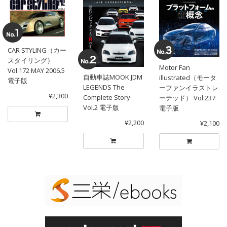
CAR STYLING（カー
スタイリング）
Motor Fan
Vol.172 MAY 2006.5
自動車誌MOOK JDM
illustrated（モータ
電子版
LEGENDS The
ーファンイラストレ
¥2,300
Complete Story
ーテッド） Vol.237
Vol.2 電子版
電子版
¥2,200
¥2,100