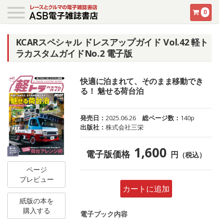
0
KCARスペシャル ドレスアップガイド Vol.42 軽ト
ラカスタムガイドNo.2 電子版
快適に泊まれて、そのまま移動でき
る！ 魅せる荷台泊
発売日：
2025.06.26
総ページ数：
140p
出版社：
株式会社三栄
1,600
電子版価格
円
（税込）
ページ
プレビュー
カートに追加
紙版の本を
購入する
電子ブック内容