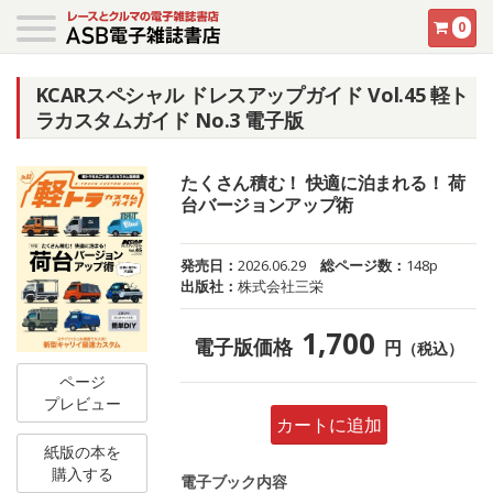
0
KCARスペシャル ドレスアップガイド Vol.45 軽ト
ラカスタムガイド No.3 電子版
たくさん積む！ 快適に泊まれる！ 荷
台バージョンアップ術
発売日：
2026.06.29
総ページ数：
148p
出版社：
株式会社三栄
1,700
電子版価格
円
（税込）
ページ
プレビュー
カートに追加
紙版の本を
購入する
電子ブック内容