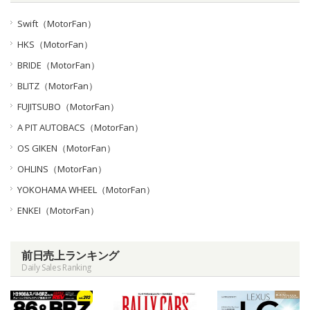
Swift（MotorFan）
HKS（MotorFan）
BRIDE（MotorFan）
BLITZ（MotorFan）
FUJITSUBO（MotorFan）
A PIT AUTOBACS（MotorFan）
OS GIKEN（MotorFan）
OHLINS（MotorFan）
YOKOHAMA WHEEL（MotorFan）
ENKEI（MotorFan）
前日売上ランキング
Daily Sales Ranking