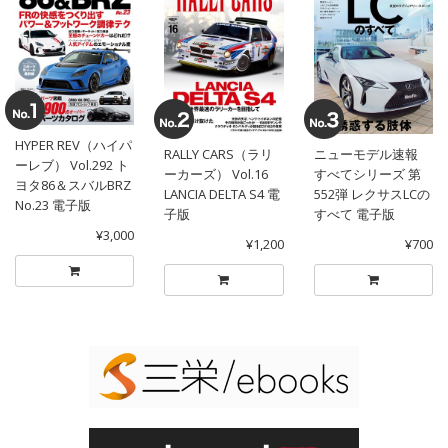
HYPER REV（ハイパ
RALLY CARS（ラリ
ニューモデル速報
ーレブ） Vol.292 ト
ーカーズ） Vol.16
すべてシリーズ 第
ヨタ86＆スバルBRZ
LANCIA DELTA S4 電
552弾 レクサスLCの
No.23 電子版
子版
すべて 電子版
¥3,000
¥1,200
¥700