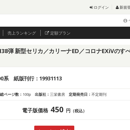
ログイン
新規
売上
ランキング
定額プラン
38弾 新型セリカ／カリーナED／コロナEXiVのすべ
0系 紙版刊行：19931113
総ページ数：
100p
出版社：
三栄書房
定期発売日：
不定期刊
450
電子版価格
円
（税込）