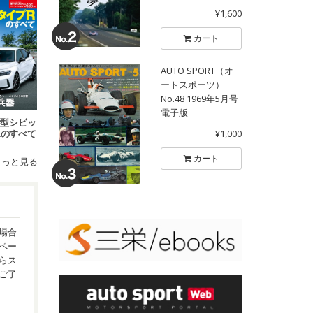
¥1,600
カート
AUTO SPORT（オ
ートスポーツ）
No.48 1969年5月号
電子版
 新型シビッ
¥1,000
Rのすべて
カート
もっと見る
場合
ペー
らス
ご了