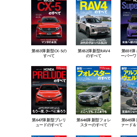
第653弾 新型CX-5の
第652弾 新型RAV4
第651弾
すべて
のすべて
ーパーワ
第647弾 新型プレリ
第646弾 新型フォレ
第645弾
ュードのすべて
スターのすべて
ァード＆
イア