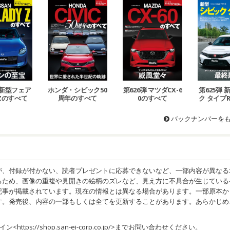
 新型フェア
ホンダ・シビック50
第626弾 マツダCX-6
第625弾
Zのすべて
周年のすべて
0のすべて
ク タイプ
バックナンバーを
が、付録が付かない、読者プレゼントに応募できないなど、一部内容が異なる
るため、画像の重複や見開きの絵柄のズレなど、見え方に不具合が生じている
記事が掲載されています。現在の情報とは異なる場合があります。一部原本か
す。発売後、内容の一部もしくは全てを更新することがあります。あらかじめ
イン<
https://shop.san-ei-corp.co.jp/
>までお問い合わせください。