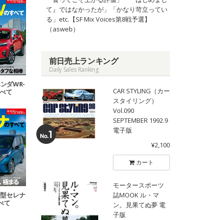
て』ではなかったが」「かなり苛立ってい
る」etc.【SF Mix Voices第8戦予選】
（asweb）
前日売上ランキング
Daily Sales Ranking
ホンダWR-
CAR STYLING（カー
すべて
スタイリング）
Vol.090
SEPTEMBER 1992.9
電子版
¥2,100
カート
モータースポーツ
誌MOOK ル・マ
 新型セレナ
べて
ン。見果てぬ夢 電
子版