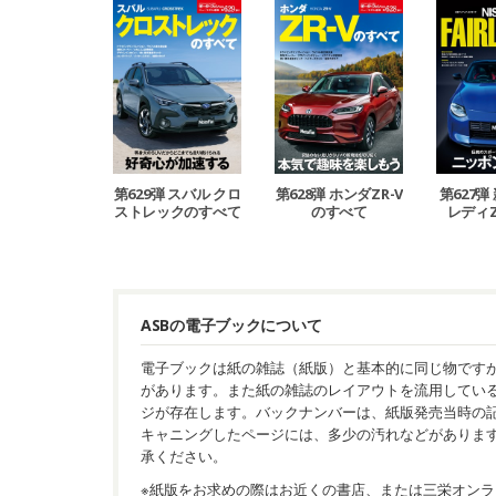
第629弾 スバル クロ
第628弾 ホンダZR-V
第627弾
ストレックのすべて
のすべて
レディ
ASBの電子ブックについて
電子ブックは紙の雑誌（紙版）と基本的に同じ物です
があります。また紙の雑誌のレイアウトを流用してい
ジが存在します。バックナンバーは、紙版発売当時の
キャニングしたページには、多少の汚れなどがありま
承ください。
※紙版をお求めの際はお近くの書店、または三栄オンラ