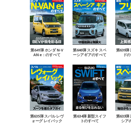
第641弾 ホンダ N-V
第640弾 スズキ スペ
第639弾
AN e：のすべて
ーシアギアのすべて
ドの
第635弾 スバル レヴ
第634弾 新型スイフ
第633弾
ォーグ レイバック
トのすべて
シア
のすべて