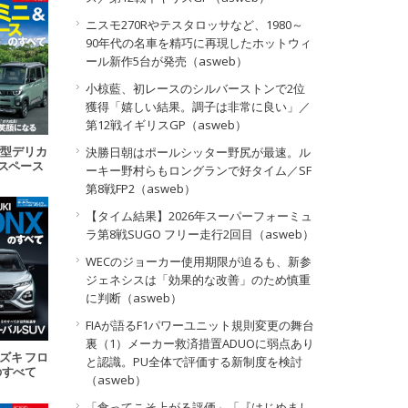
ニスモ270Rやテスタロッサなど、1980～
90年代の名車を精巧に再現したホットウィ
ール新作5台が発売（asweb）
小椋藍、初レースのシルバーストンで2位
獲得「嬉しい結果。調子は非常に良い」／
第12戦イギリスGP（asweb）
 新型デリカ
決勝日朝はポールシッター野尻が最速。ル
Kスペース
ーキー野村らもロングランで好タイム／SF
べて
第8戦FP2（asweb）
【タイム結果】2026年スーパーフォーミュ
ラ第8戦SUGO フリー走行2回目（asweb）
WECのジョーカー使用期限が迫るも、新参
ジェネシスは「効果的な改善」のため慎重
に判断（asweb）
FIAが語るF1パワーユニット規則変更の舞台
裏（1）メーカー救済措置ADUOに弱点あり
スズキ フロ
と認識。PU全体で評価する新制度を検討
のすべて
（asweb）
「食ってこそ上がる評価」「『はじめまし