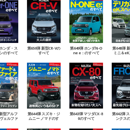
 ホンダ・ス
第650弾 新型CR-Vの
第649弾 ホンダN-O
第648弾
ンのすべて
すべて
ne e：のすべて
ミニ＆e
のす
 新型アルフ
第644弾 スズキ・ジ
第643弾 マツダCX-8
第642弾 
ヴェルファ
ムニー ノマドのす
0のすべて
ンクス
のすべて
べて