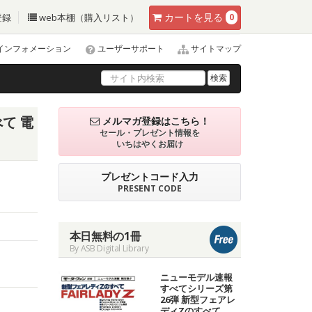
カート
を見る
登録
web本棚（購入リスト）
0
インフォメーション
ユーザーサポート
サイトマップ
検索
て 電
メルマガ登録はこちら！
セール・プレゼント情報を
いちはやくお届け
プレゼントコード入力
PRESENT CODE
本日無料の1冊
By ASB Digital Library
ニューモデル速報
すべてシリーズ第
26弾 新型フェアレ
ディZのすべて