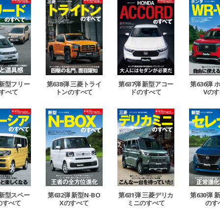
 新型フリー
第638弾 三菱トライ
第637弾 新型アコー
第636弾 
すべて
トンのすべて
ドのすべて
Vの
 新型スペー
第632弾 新型N-BO
第631弾 三菱デリカ
第630弾
のすべて
Xのすべて
ミニのすべて
のす