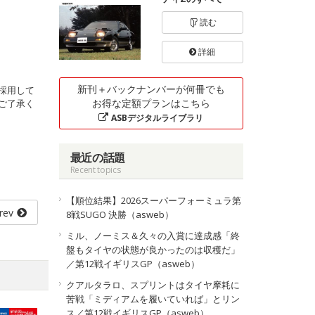
読む
詳細
新刊＋バックナンバーが何冊でも
採用して
お得な定額プランはこちら
ご了承く
ASBデジタルライブラリ
最近の話題
Recent topics
【順位結果】2026スーパーフォーミュラ第
rev
8戦SUGO 決勝（asweb）
ミル、ノーミス＆久々の入賞に達成感「終
盤もタイヤの状態が良かったのは収穫だ」
／第12戦イギリスGP（asweb）
クアルタラロ、スプリントはタイヤ摩耗に
苦戦「ミディアムを履いていれば」とリン
ス／第12戦イギリスGP（asweb）