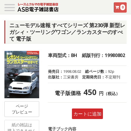
0
ニューモデル速報 すべてシリーズ 第230弾 新型レ
ガシィ・ツーリングワゴン／ランカスターのすべ
て 電子版
車両型式：BH 紙版刊行：19980802
発売日：
1998.08.02
総ページ数：
92p
出版社：
三栄書房
定期発売日：
不定期刊
450
電子版価格
円
（税込）
ページ
プレビュー
カートに追加
紙の雑誌は
電子ブック内容
購入できません