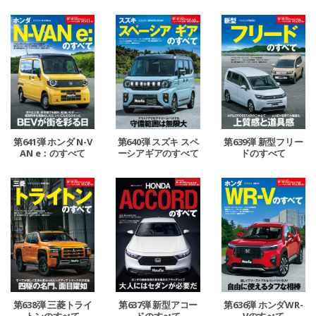
て
第641弾 ホンダ N-V
第640弾 スズキ スペ
第639弾 新型フリー
AN e：のすべて
ーシアギアのすべて
ドのすべて
第638弾 三菱トライ
第637弾 新型アコー
第636弾 ホンダWR-
トンのすべて
ドのすべて
Vのすべて