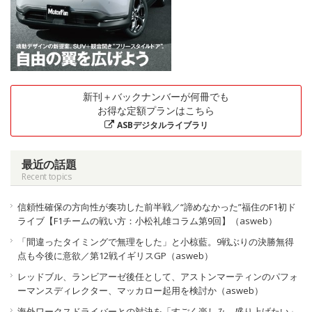
新刊＋バックナンバーが何冊でも
お得な定額プランはこちら
ASBデジタルライブラリ
最近の話題
Recent topics
信頼性確保の方向性が奏功した前半戦／“諦めなかった”福住のF1初ド
ライブ【F1チームの戦い方：小松礼雄コラム第9回】（asweb）
「間違ったタイミングで無理をした」と小椋藍。9戦ぶりの決勝無得
点も今後に意欲／第12戦イギリスGP（asweb）
レッドブル、ランビアーゼ後任として、アストンマーティンのパフォ
ーマンスディレクター、マッカロー起用を検討か（asweb）
海外ワークスドライバーとの対決を「すごく楽しみ。盛り上げたい」