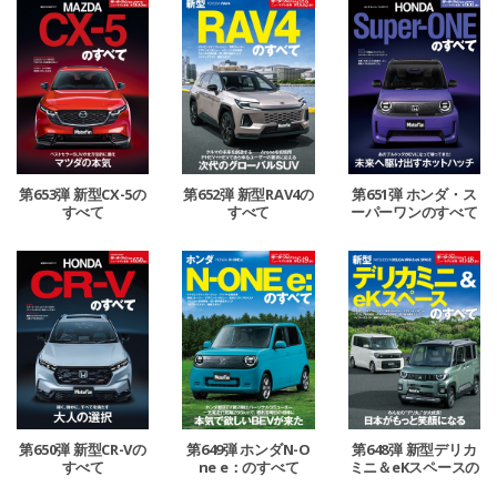
第653弾 新型CX-5の
第652弾 新型RAV4の
第651弾 ホンダ・ス
すべて
すべて
ーパーワンのすべて
第650弾 新型CR-Vの
第649弾 ホンダN-O
第648弾 新型デリカ
すべて
ne e：のすべて
ミニ＆eKスペースの
すべて