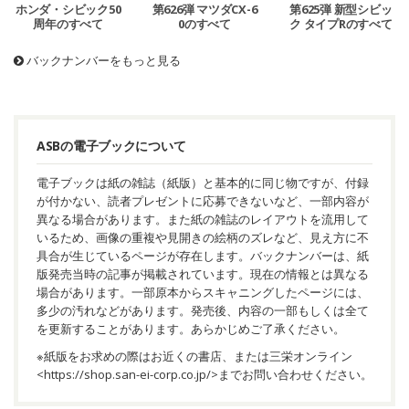
ホンダ・シビック50
第626弾 マツダCX-6
第625弾 新型シビッ
周年のすべて
0のすべて
ク タイプRのすべて
バックナンバーをもっと見る
ASBの電子ブックについて
電子ブックは紙の雑誌（紙版）と基本的に同じ物ですが、付録
が付かない、読者プレゼントに応募できないなど、一部内容が
異なる場合があります。また紙の雑誌のレイアウトを流用して
いるため、画像の重複や見開きの絵柄のズレなど、見え方に不
具合が生じているページが存在します。バックナンバーは、紙
版発売当時の記事が掲載されています。現在の情報とは異なる
場合があります。一部原本からスキャニングしたページには、
多少の汚れなどがあります。発売後、内容の一部もしくは全て
を更新することがあります。あらかじめご了承ください。
※紙版をお求めの際はお近くの書店、または三栄オンライン
<
https://shop.san-ei-corp.co.jp/
>までお問い合わせください。