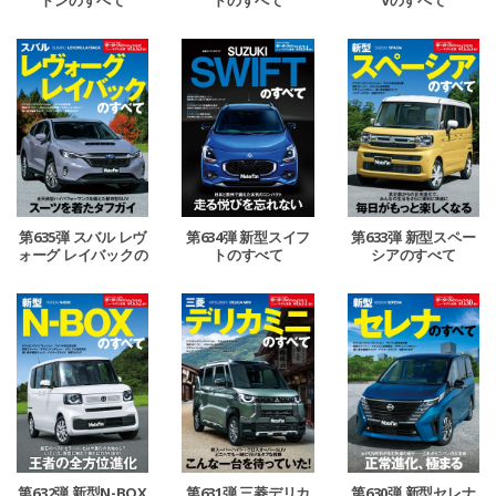
第635弾 スバル レヴ
第634弾 新型スイフ
第633弾 新型スペー
ォーグ レイバックの
トのすべて
シアのすべて
すべて
第632弾 新型N-BOX
第631弾 三菱デリカ
第630弾 新型セレナ