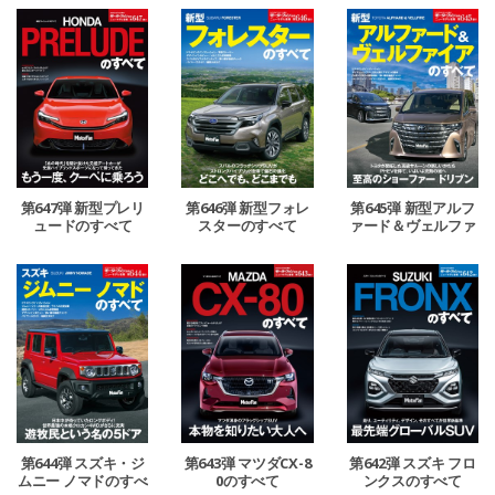
第647弾 新型プレリ
第646弾 新型フォレ
第645弾 新型アルフ
ュードのすべて
スターのすべて
ァード＆ヴェルファ
イアのすべて
第644弾 スズキ・ジ
第643弾 マツダCX-8
第642弾 スズキ フロ
ムニー ノマドのすべ
0のすべて
ンクスのすべて