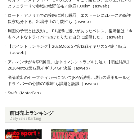
とフェラーリで参戦の牧野任祐／鈴鹿1000km（asweb）
ロード・アメリカでの接触に対し厳罰、エストーレに2レースの保護
観察処分下る。出場停止の可能性も（asweb）
周囲の予想とは反対に、F1復帰に迷いがあったペレス。復帰後は「今
もベストなドライバーのひとりだと自分に証明した」（asweb）
【ポイントランキング】2026MotoGP第12戦イギリスGP終了時点
（asweb）
アルマンサが今季2勝目。山中はマシントラブルに泣く【順位結果】
2026Moto3第12戦イギリスGP 決勝（asweb）
議論噴出のセーフティカーについてJRPが説明。現行の運用ルールと
ドライバーの心情の”乖離”も課題と認識（asweb）
Swift（MotorFan）
前日売上ランキング
Daily Sales Ranking