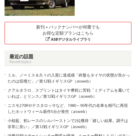
新刊＋バックナンバーが何冊でも
お得な定額プランはこちら
ASBデジタルライブラリ
最近の話題
Recent topics
ミル、ノーミス＆久々の入賞に達成感「終盤もタイヤの状態が良かっ
たのは収穫だ」／第12戦イギリスGP（asweb）
クアルタラロ、スプリントはタイヤ摩耗に苦戦「ミディアムを履いて
いれば」とリンス／第12戦イギリスGP（asweb）
ニスモ270Rやテスタロッサなど、1980～90年代の名車を精巧に再現
したホットウィール新作5台が発売（asweb）
小椋藍、初レースのシルバーストンで2位獲得「嬉しい結果。調子は
非常に良い」／第12戦イギリスGP（asweb）
決勝日朝はポールシッター野尻が最速。ルーキー野村らもロングラン