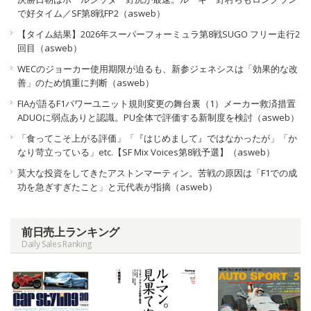
で好タイム／SF第8戦FP2（asweb）
【タイム結果】2026年スーパーフォーミュラ第8戦SUGO フリー走行2
回目（asweb）
WECのジョーカー使用期限が迫るも、新参ジェネシスは「効果的な改
善」のため慎重に判断（asweb）
FIAが語るF1パワーユニット規則変更の舞台裏（1）メーカー救済措置
ADUOに弱点ありと認識。PU全体で評価する新制度を検討（asweb）
「食ってこそ上がる評価」「『はじめまして』ではなかったが」「か
なり苛立っている」etc.【SF Mix Voices第8戦予選】（asweb）
莫大な投資をしてきたアストンマーティン。苦戦の原因は「F1での成
功を急ぎすぎたこと」と元代表が指摘（asweb）
前日売上ランキング
Daily Sales Ranking