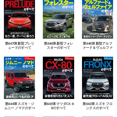
第647弾 新型プレリ
第646弾 新型フォレ
第645弾 新型アルフ
ュードのすべて
スターのすべて
ァード＆ヴェルファ
イアのすべて
第644弾 スズキ・ジ
第643弾 マツダCX-8
第642弾 スズキ フロ
ムニー ノマドのすべ
0のすべて
ンクスのすべて
て