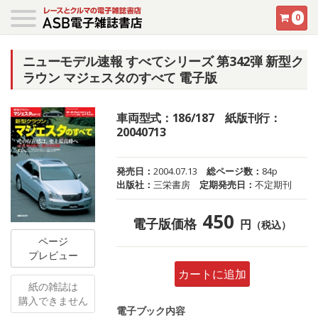
0
ニューモデル速報 すべてシリーズ 第342弾 新型ク
ラウン マジェスタのすべて 電子版
車両型式：186/187 紙版刊行：
20040713
発売日：
2004.07.13
総ページ数：
84p
出版社：
三栄書房
定期発売日：
不定期刊
450
電子版価格
円
（税込）
ページ
プレビュー
カートに追加
紙の雑誌は
購入できません
電子ブック内容