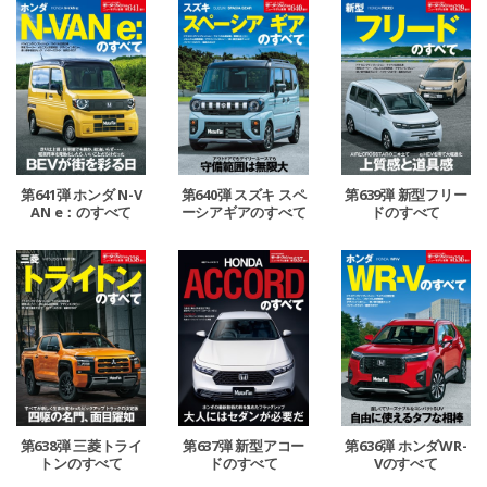
第641弾 ホンダ N-V
第640弾 スズキ スペ
第639弾 新型フリー
AN e：のすべて
ーシアギアのすべて
ドのすべて
第638弾 三菱トライ
第637弾 新型アコー
第636弾 ホンダWR-
トンのすべて
ドのすべて
Vのすべて