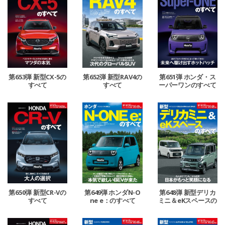
第653弾 新型CX-5の
第652弾 新型RAV4の
第651弾 ホンダ・ス
すべて
すべて
ーパーワンのすべて
第650弾 新型CR-Vの
第649弾 ホンダN-O
第648弾 新型デリカ
すべて
ne e：のすべて
ミニ＆eKスペースの
すべて