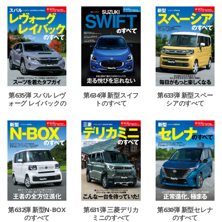
第635弾 スバル レヴ
第634弾 新型スイフ
第633弾 新型スペー
ォーグ レイバックの
トのすべて
シアのすべて
すべて
第632弾 新型N-BOX
第631弾 三菱デリカ
第630弾 新型セレナ
のすべて
ミニのすべて
のすべて