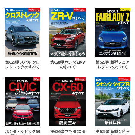
第629弾 スバル クロ
第628弾 ホンダZR-V
第627弾 新型フェア
ストレックのすべて
のすべて
レディZのすべて
ホンダ・シビック50
第626弾 マツダCX-6
第625弾 新型シビッ