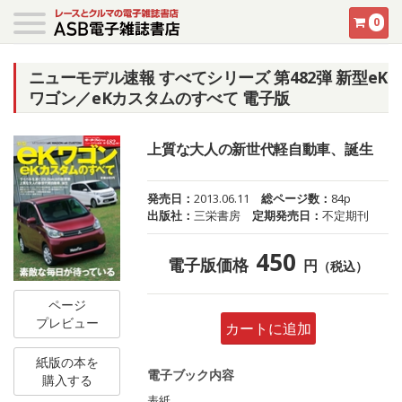
0
ニューモデル速報 すべてシリーズ 第482弾 新型eK
ワゴン／eKカスタムのすべて 電子版
上質な大人の新世代軽自動車、誕生
発売日：
2013.06.11
総ページ数：
84p
出版社：
三栄書房
定期発売日：
不定期刊
450
電子版価格
円
（税込）
ページ
プレビュー
カートに追加
紙版の本を
電子ブック内容
購入する
表紙