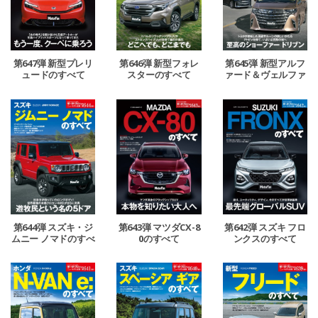
第647弾 新型プレリ
第646弾 新型フォレ
第645弾 新型アルフ
ュードのすべて
スターのすべて
ァード＆ヴェルファ
イアのすべて
第644弾 スズキ・ジ
第643弾 マツダCX-8
第642弾 スズキ フロ
ムニー ノマドのすべ
0のすべて
ンクスのすべて
て