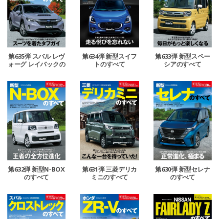
第635弾 スバル レヴ
第634弾 新型スイフ
第633弾 新型スペー
ォーグ レイバックの
トのすべて
シアのすべて
すべて
第632弾 新型N-BOX
第631弾 三菱デリカ
第630弾 新型セレナ
のすべて
ミニのすべて
のすべて