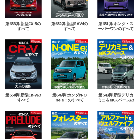
第653弾 新型CX-5の
第652弾 新型RAV4の
第651弾 ホンダ・ス
すべて
すべて
ーパーワンのすべて
第650弾 新型CR-Vの
第649弾 ホンダN-O
第648弾 新型デリカ
すべて
ne e：のすべて
ミニ＆eKスペースの
すべて