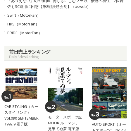
「ありえない」幻の優勝に悔しさにじむフラガ。優勝の福住、2位岩
佐もSC運用に困惑【第8戦決勝会見】（asweb）
Swift（MotorFan）
HKS（MotorFan）
BRIDE（MotorFan）
前日売上ランキング
Daily Sales Ranking
CAR STYLING（カー
スタイリング）
モータースポーツ誌
Vol.090 SEPTEMBER
MOOK ル・マン。
1992.9 電子版
AUTO SPORT（オー
見果てぬ夢 電子版
トスポーツ） No.48