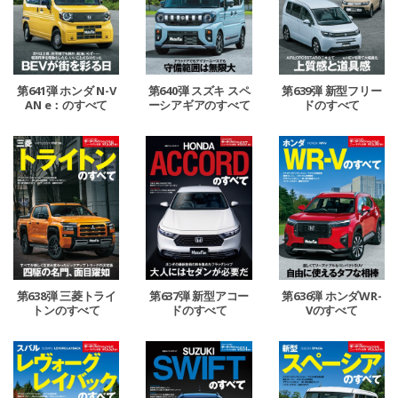
第641弾 ホンダ N-V
第640弾 スズキ スペ
第639弾 新型フリー
AN e：のすべて
ーシアギアのすべて
ドのすべて
第638弾 三菱トライ
第637弾 新型アコー
第636弾 ホンダWR-
トンのすべて
ドのすべて
Vのすべて