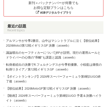
新刊＋バックナンバーが何冊でも
お得な定額プランはこちら
ASBデジタルライブラリ
最近の話題
Recent topics
アルマンサが今季2勝目。山中はマシントラブルに泣く【順位結果】
2026Moto3第12戦イギリスGP 決勝（asweb）
議論噴出のセーフティカーについてJRPが説明。現行の運用ルールと
ドライバーの心情の”乖離”も課題と認識（asweb）
転倒者続出の決勝でR.フェルナンデスが今季初優勝。小椋藍は痛恨の
転倒リタイア／第12戦イギリスGP（asweb）
【ポイントランキング】2026年スーパーフォーミュラ第8戦SUGO終
了後（asweb）
【順位結果】2026MotoGP第12戦イギリスGP 決勝（asweb）
【動画】2026年スーパーフォーミュラ第8戦SUGO 予選＆決勝ハイラ
イト（asweb）