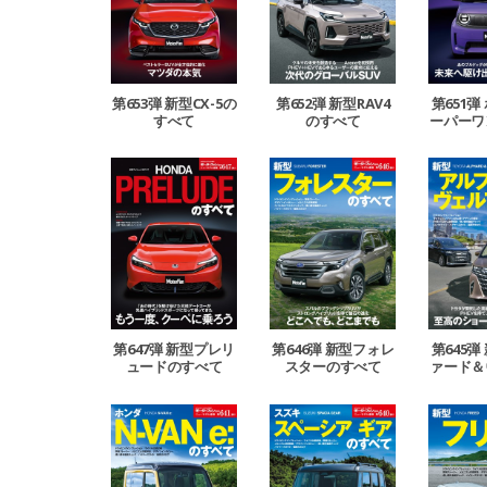
第653弾 新型CX-5の
第652弾 新型RAV4
第651弾
すべて
のすべて
ーパーワ
第647弾 新型プレリ
第646弾 新型フォレ
第645弾
ュードのすべて
スターのすべて
ァード＆
イア