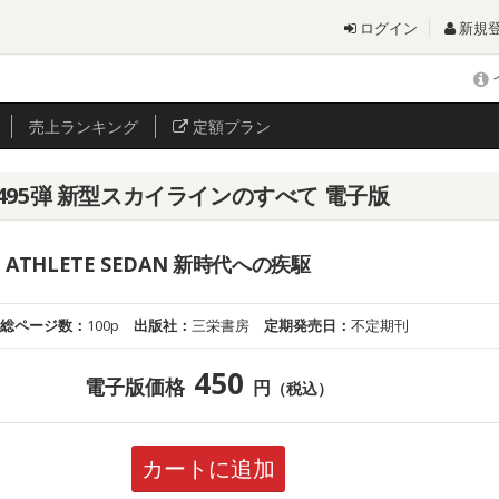
ログイン
新規
売上
ランキング
定額プラン
495弾 新型スカイラインのすべて 電子版
M ATHLETE SEDAN 新時代への疾駆
総ページ数：
100p
出版社：
三栄書房
定期発売日：
不定期刊
450
電子版価格
円
（税込）
カートに追加