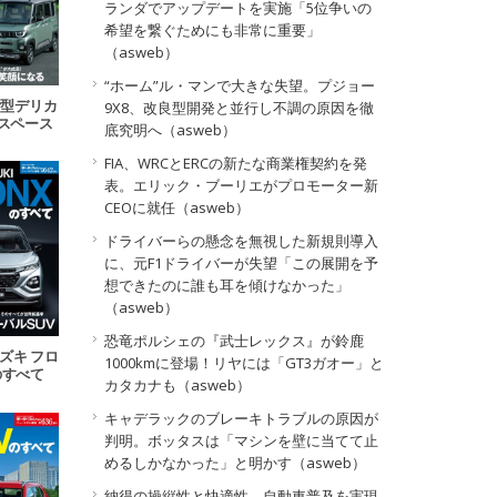
ランダでアップデートを実施「5位争いの
希望を繋ぐためにも非常に重要」
（asweb）
“ホーム”ル・マンで大きな失望。プジョー
 新型デリカ
9X8、改良型開発と並行し不調の原因を徹
Kスペース
底究明へ（asweb）
べて
FIA、WRCとERCの新たな商業権契約を発
表。エリック・ブーリエがプロモーター新
CEOに就任（asweb）
ドライバーらの懸念を無視した新規則導入
に、元F1ドライバーが失望「この展開を予
想できたのに誰も耳を傾けなかった」
（asweb）
恐竜ポルシェの『武士レックス』が鈴鹿
スズキ フロ
1000kmに登場！リヤには「GT3ガオー」と
のすべて
カタカナも（asweb）
キャデラックのブレーキトラブルの原因が
判明。ボッタスは「マシンを壁に当てて止
めるしかなかった」と明かす（asweb）
納得の操縦性と快適性。自動車普及を実現