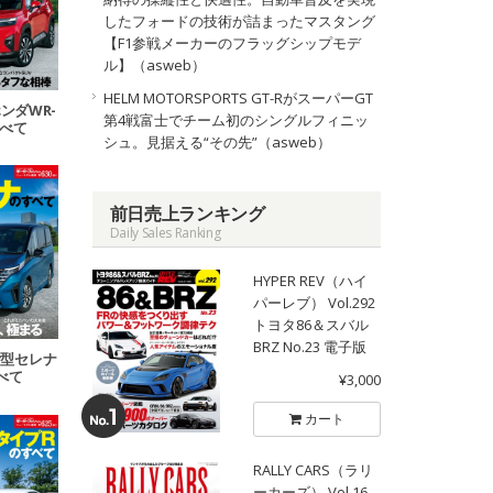
したフォードの技術が詰まったマスタング
【F1参戦メーカーのフラッグシップモデ
ル】（asweb）
HELM MOTORSPORTS GT-RがスーパーGT
ホンダWR-
第4戦富士でチーム初のシングルフィニッ
すべて
シュ。見据える“その先”（asweb）
前日売上ランキング
Daily Sales Ranking
HYPER REV（ハイ
パーレブ） Vol.292
トヨタ86＆スバル
BRZ No.23 電子版
 新型セレナ
べて
¥3,000
カート
RALLY CARS（ラリ
ーカーズ） Vol.16