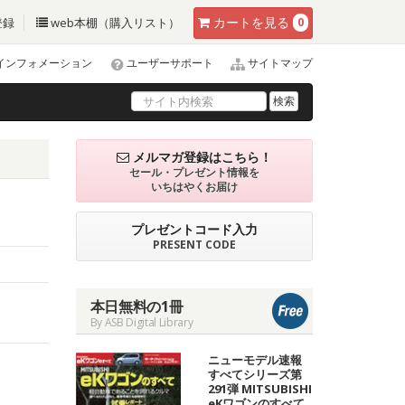
カート
を見る
登録
web本棚（購入リスト）
0
インフォメーション
ユーザーサポート
サイトマップ
検索
メルマガ登録はこちら！
セール・プレゼント情報を
いちはやくお届け
プレゼントコード入力
PRESENT CODE
本日無料の1冊
By ASB Digital Library
ニューモデル速報
すべてシリーズ第
291弾 MITSUBISHI
eKワゴンのすべて