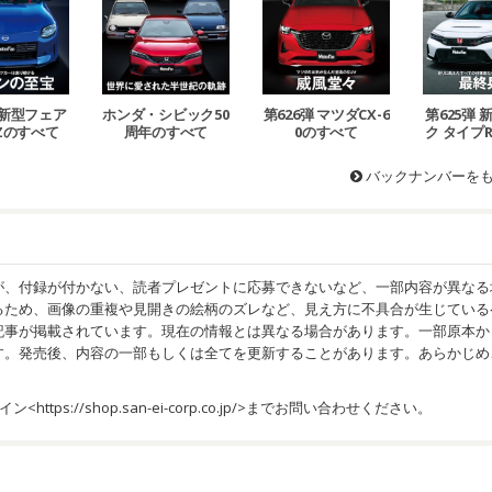
 新型フェア
ホンダ・シビック50
第626弾 マツダCX-6
第625弾
Zのすべて
周年のすべて
0のすべて
ク タイプ
バックナンバーを
が、付録が付かない、読者プレゼントに応募できないなど、一部内容が異なる
るため、画像の重複や見開きの絵柄のズレなど、見え方に不具合が生じている
記事が掲載されています。現在の情報とは異なる場合があります。一部原本か
す。発売後、内容の一部もしくは全てを更新することがあります。あらかじめ
イン<
https://shop.san-ei-corp.co.jp/
>までお問い合わせください。