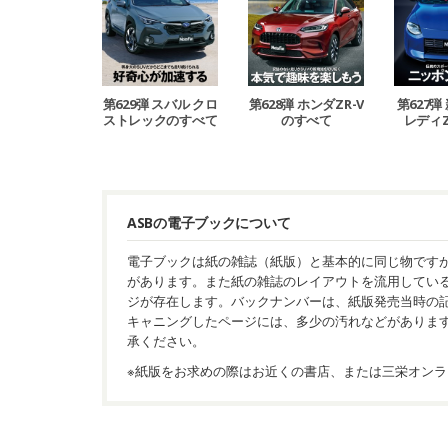
第629弾 スバル クロ
第628弾 ホンダZR-V
第627弾
ストレックのすべて
のすべて
レディ
ASBの電子ブックについて
電子ブックは紙の雑誌（紙版）と基本的に同じ物です
があります。また紙の雑誌のレイアウトを流用してい
ジが存在します。バックナンバーは、紙版発売当時の
キャニングしたページには、多少の汚れなどがありま
承ください。
※紙版をお求めの際はお近くの書店、または三栄オンラ