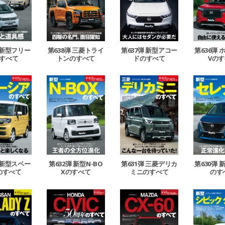
 新型フリー
第638弾 三菱トライ
第637弾 新型アコー
第636弾 
すべて
トンのすべて
ドのすべて
Vの
 新型スペー
第632弾 新型N-BO
第631弾 三菱デリカ
第630弾
のすべて
Xのすべて
ミニのすべて
のす