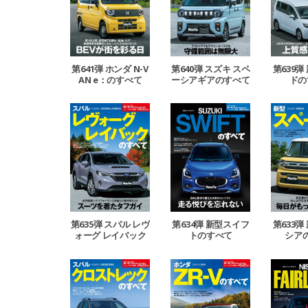
第641弾 ホンダ N-V
第640弾 スズキ スペ
第639弾
AN e：のすべて
ーシアギアのすべて
ドの
第635弾 スバル レヴ
第634弾 新型スイフ
第633弾
ォーグ レイバック
トのすべて
シア
のすべて