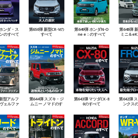
 ホンダ・ス
第650弾 新型CR-Vの
第649弾 ホンダN-O
第648弾
ンのすべて
すべて
ne e：のすべて
ミニ＆e
のす
 新型アルフ
第644弾 スズキ・ジ
第643弾 マツダCX-8
第642弾 
ヴェルファ
ムニー ノマドのす
0のすべて
ンクス
のすべて
べて