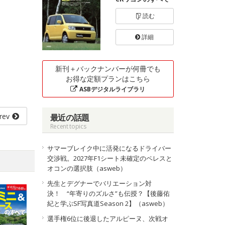
読む
詳細
新刊＋バックナンバーが何冊でも
お得な定額プランはこちら
ASBデジタルライブラリ
rev
最近の話題
Recent topics
サマーブレイク中に活発になるドライバー
交渉戦。2027年F1シート未確定のペレスと
オコンの選択肢（asweb）
先生とデグナーでバリエーション対
決！ “年寄りのズルさ”も伝授？【後藤佑
紀と学ぶSF写真道Season 2】（asweb）
選手権6位に後退したアルピーヌ、次戦オ