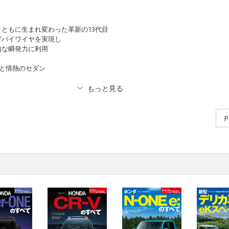
ともに生まれ変わった革新の13代目
グバイワイヤを実現し
的な瞬発力に利用
Y 美と情熱のセダン
P