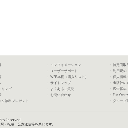
誌
インフォメーション
特定商取
ユーザーサポート
利用規約
覧
WEB本棚（購入リスト）
個人情報
ル
サイトマップ
出版社の
ンキング
よくあるご質問
広告募集
索
お問い合わせ
For Over
ック無料プレゼント
グループ
hts Reserved.
複写・転載・公衆送信等を禁じます。