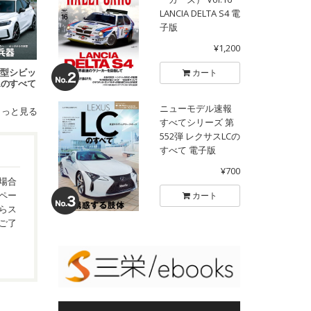
LANCIA DELTA S4 電
子版
¥1,200
 新型シビッ
カート
Rのすべて
ニューモデル速報
もっと見る
すべてシリーズ 第
552弾 レクサスLCの
すべて 電子版
¥700
場合
ペー
カート
らス
ご了