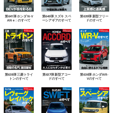
第641弾 ホンダ N-V
第640弾 スズキ スペ
第639弾 新型フリー
AN e：のすべて
ーシアギアのすべて
ドのすべて
第638弾 三菱トライ
第637弾 新型アコー
第636弾 ホンダWR-
トンのすべて
ドのすべて
Vのすべて