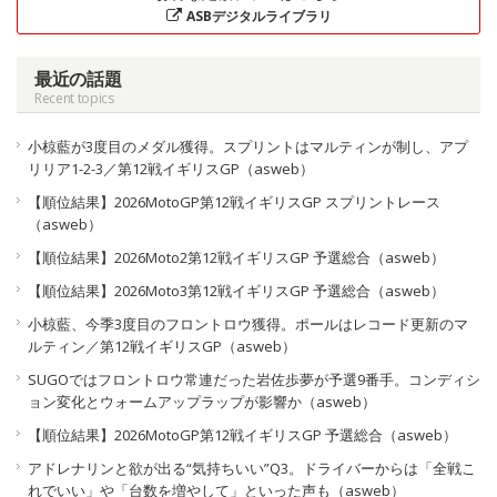
ASBデジタルライブラリ
最近の話題
Recent topics
小椋藍が3度目のメダル獲得。スプリントはマルティンが制し、アプ
リリア1-2-3／第12戦イギリスGP（asweb）
【順位結果】2026MotoGP第12戦イギリスGP スプリントレース
（asweb）
【順位結果】2026Moto2第12戦イギリスGP 予選総合（asweb）
【順位結果】2026Moto3第12戦イギリスGP 予選総合（asweb）
小椋藍、今季3度目のフロントロウ獲得。ポールはレコード更新のマ
ルティン／第12戦イギリスGP（asweb）
SUGOではフロントロウ常連だった岩佐歩夢が予選9番手。コンディシ
ョン変化とウォームアップラップが影響か（asweb）
【順位結果】2026MotoGP第12戦イギリスGP 予選総合（asweb）
アドレナリンと欲が出る“気持ちいい”Q3。ドライバーからは「全戦こ
れでいい」や「台数を増やして」といった声も（asweb）