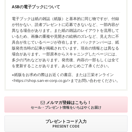
ASBの電子ブックについて
電子ブックは紙の雑誌（紙版）と基本的に同じ物ですが、付録
が付かない、読者プレゼントに応募できないなど、一部内容が
異なる場合があります。また紙の雑誌のレイアウトを流用して
いるため、画像の重複や見開きの絵柄のズレなど、見え方に不
具合が生じているページが存在します。バックナンバーは、紙
版発売当時の記事が掲載されています。現在の情報とは異なる
場合があります。一部原本からスキャニングしたページには、
多少の汚れなどがあります。発売後、内容の一部もしくは全て
を更新することがあります。あらかじめご了承ください。
※紙版をお求めの際はお近くの書店、または三栄オンライン
<
https://shop.san-ei-corp.co.jp/
>までお問い合わせください。
メルマガ登録はこちら！
セール・プレゼント情報を
いちはやくお届け
プレゼントコード入力
PRESENT CODE