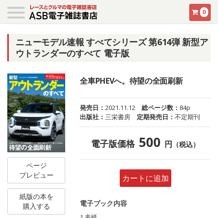
0
ニューモデル速報 すべてシリーズ 第614弾 新型ア
ウトランダーのすべて 電子版
全車PHEVへ。待望の全面刷新
発売日：
2021.11.12
総ページ数：
84p
出版社：
三栄書房
定期発売日：
不定期刊
500
電子版価格
円
（税込）
ページ
プレビュー
カートに追加
紙版の本を
電子ブック内容
購入する
1 表紙