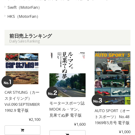
Swift（MotorFan）
HKS（MotorFan）
前日売上ランキング
Daily Sales Ranking
CAR STYLING（カー
スタイリング）
モータースポーツ誌
Vol.090 SEPTEMBER
MOOK ル・マン。
1992.9 電子版
AUTO SPORT（オー
見果てぬ夢 電子版
トスポーツ） No.48
¥2,100
1969年5月号 電子版
¥1,600
¥1,000