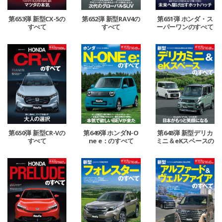
第653弾 新型CX-5の
第652弾 新型RAV4の
第651弾 ホンダ・ス
すべて
すべて
ーパーワンのすべて
第650弾 新型CR-Vの
第649弾 ホンダN-O
第648弾 新型デリカ
すべて
ne e：のすべて
ミニ＆eKスペースの
すべて