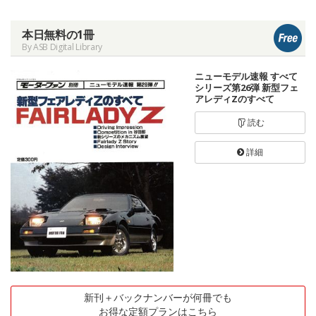
本日無料の1冊
By ASB Digital Library
ニューモデル速報 すべて
シリーズ第26弾 新型フェ
アレディZのすべて
読む
詳細
新刊＋バックナンバーが何冊でも
お得な定額プランはこちら