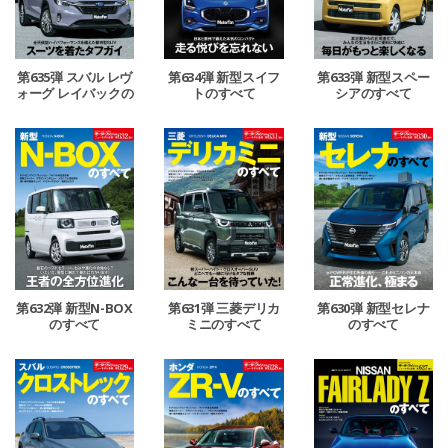
第635弾 スバル レヴ
第634弾 新型スイフ
第633弾 新型スペー
ォーグ レイバックの
トのすべて
シアのすべて
すべて
第632弾 新型N-BOX
第631弾 三菱デリカ
第630弾 新型セレナ
のすべて
ミニのすべて
のすべて