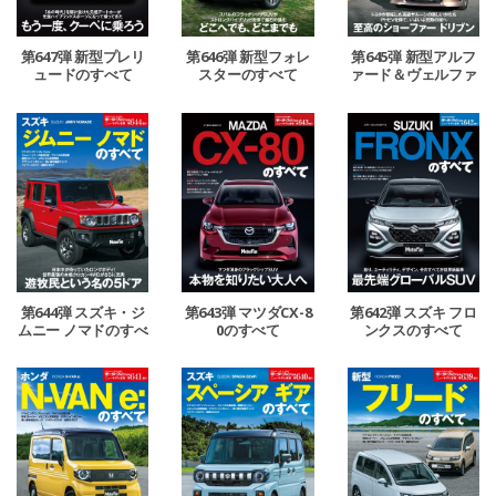
第647弾 新型プレリ
第646弾 新型フォレ
第645弾 新型アルフ
ュードのすべて
スターのすべて
ァード＆ヴェルファ
イアのすべて
第644弾 スズキ・ジ
第643弾 マツダCX-8
第642弾 スズキ フロ
ムニー ノマドのすべ
0のすべて
ンクスのすべて
て