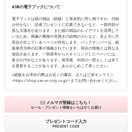
ASBの電子ブックについて
電子ブックは紙の雑誌（紙版）と基本的に同じ物ですが、付録
が付かない、読者プレゼントに応募できないなど、一部内容が
異なる場合があります。また紙の雑誌のレイアウトを流用して
いるため、画像の重複や見開きの絵柄のズレなど、見え方に不
具合が生じているページが存在します。バックナンバーは、紙
版発売当時の記事が掲載されています。現在の情報とは異なる
場合があります。一部原本からスキャニングしたページには、
多少の汚れなどがあります。発売後、内容の一部もしくは全て
を更新することがあります。あらかじめご了承ください。
※紙版をお求めの際はお近くの書店、または三栄オンライン
<
https://shop.san-ei-corp.co.jp/
>までお問い合わせください。
メルマガ登録はこちら！
セール・プレゼント情報を
いちはやくお届け
プレゼントコード入力
PRESENT CODE