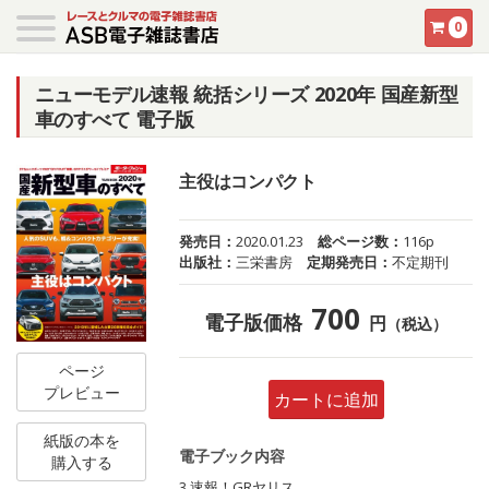
0
ニューモデル速報 統括シリーズ 2020年 国産新型
車のすべて 電子版
主役はコンパクト
発売日：
2020.01.23
総ページ数：
116p
出版社：
三栄書房
定期発売日：
不定期刊
700
電子版価格
円
（税込）
ページ
プレビュー
カートに追加
紙版の本を
電子ブック内容
購入する
3 速報！GRヤリス