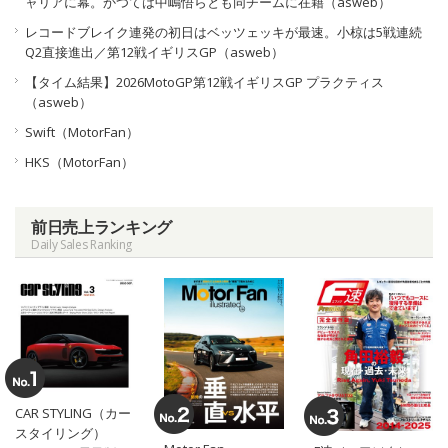
ャリアに幕。かつては中嶋悟らとも同チームに在籍（asweb）
レコードブレイク連発の初日はベッツェッキが最速。小椋は5戦連続
Q2直接進出／第12戦イギリスGP（asweb）
【タイム結果】2026MotoGP第12戦イギリスGP プラクティス
（asweb）
Swift（MotorFan）
HKS（MotorFan）
前日売上ランキング
Daily Sales Ranking
CAR STYLING（カー
スタイリング）