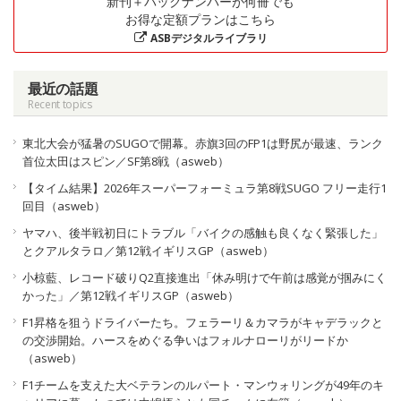
新刊＋バックナンバーが何冊でも
お得な定額プランはこちら
ASBデジタルライブラリ
最近の話題
Recent topics
東北大会が猛暑のSUGOで開幕。赤旗3回のFP1は野尻が最速、ランク
首位太田はスピン／SF第8戦（asweb）
【タイム結果】2026年スーパーフォーミュラ第8戦SUGO フリー走行1
回目（asweb）
ヤマハ、後半戦初日にトラブル「バイクの感触も良くなく緊張した」
とクアルタラロ／第12戦イギリスGP（asweb）
小椋藍、レコード破りQ2直接進出「休み明けで午前は感覚が掴みにく
かった」／第12戦イギリスGP（asweb）
F1昇格を狙うドライバーたち。フェラーリ＆カマラがキャデラックと
の交渉開始。ハースをめぐる争いはフォルナローリがリードか
（asweb）
F1チームを支えた大ベテランのルパート・マンウォリングが49年のキ