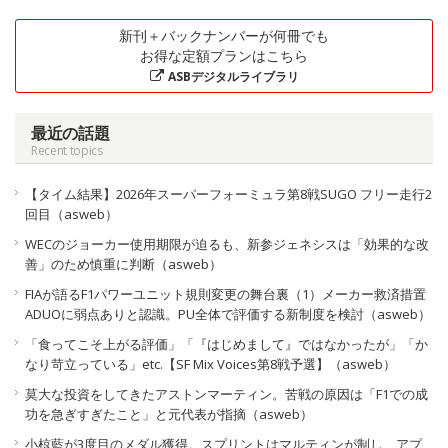
新刊＋バックナンバーが何冊でも
お得な定額プランはこちら
ASBデジタルライブラリ
最近の話題
Recent topics
【タイム結果】2026年スーパーフォーミュラ第8戦SUGO フリー走行2
回目（asweb）
WECのジョーカー使用期限が迫るも、新参ジェネシスは「効果的な改
善」のため慎重に判断（asweb）
FIAが語るF1パワーユニット規則変更の舞台裏（1）メーカー救済措置
ADUOに弱点ありと認識。PU全体で評価する新制度を検討（asweb）
「食ってこそ上がる評価」「『はじめまして』ではなかったが」「か
なり苛立っている」etc.【SF Mix Voices第8戦予選】（asweb）
莫大な投資をしてきたアストンマーティン。苦戦の原因は「F1での成
功を急ぎすぎたこと」と元代表が指摘（asweb）
小椋藍が3度目のメダル獲得。スプリントはマルティンが制し、アプ