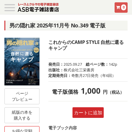
0
男の隠れ家 2025年11月号 No.349 電子版
これからのCAMP STYLE 自然に還る
キャンプ
発売日：
2025.09.27
総ページ数：
142p
出版社：
株式会社三栄書房
定期発売日：
奇数月27日発売（年6回）
1,000
電子版価格
円
（税込）
ページ
プレビュー
紙版の本を
カートに追加
購入する
電子ブック内容
お得な定額