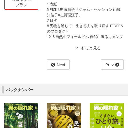
1 表紙
プラン
5 PICK UP 展覧会「ジャム・セッション 山城
知佳子×志賀理江子」
7 目次
8 刃物を通じて、生きる力を取り戻す FEDECA
のプロダクト
12 大自然のフィールドへ 自然に還るキャンプ
Next
Prev
バックナンバー