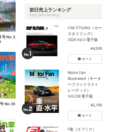
前日売上ランキング
Daily Sales Ranking
CAR STYLING（カー
スタイリング）
月号 No.3
2026 Vol.3 電子版
9
¥4,500
カート
Motor Fan
illustrated（モータ
ーファンイラスト
レーテッド）
Vol.238 電子版
号 No.33
¥2,100
カート
F速（エフソク）