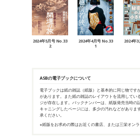
2024年5月号 No.33
2024年4月号 No.33
2024年3
2
1
ASBの電子ブックについて
電子ブックは紙の雑誌（紙版）と基本的に同じ物です
があります。また紙の雑誌のレイアウトを流用してい
ジが存在します。バックナンバーは、紙版発売当時の
キャニングしたページには、多少の汚れなどがありま
承ください。
※紙版をお求めの際はお近くの書店、または三栄オンラ