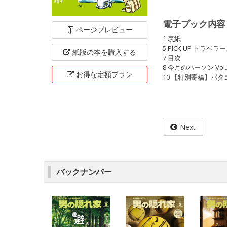
電子ブック内容
ページ
プレビュー
1 表紙
5 PICK UP トラ
紙版の本を
購入する
7 目次
8 今月のパーソン Vo
お得な定額
プラン
10 【特別寄稿】パ
Next
バックナンバー