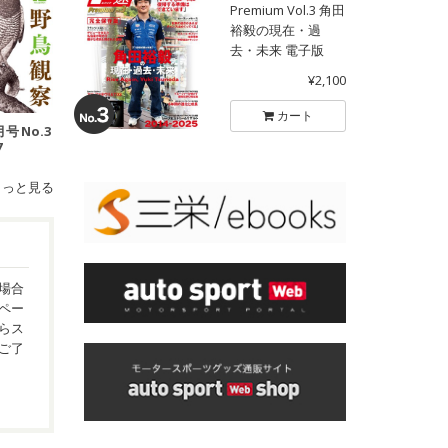
Premium Vol.3 角田
裕毅の現在・過
去・未来 電子版
¥2,100
カート
月号 No.3
7
もっと見る
場合
ペー
らス
ご了