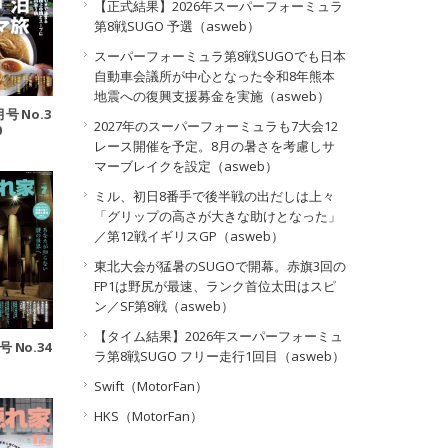
【正式結果】2026年スーパーフォーミュラ
第8戦SUGO 予選（asweb）
スーパーフォーミュラ第8戦SUGOでも日本
自動車会議所が中心となった令和8年熊本
地震への復興支援募金を実施（asweb）
月号 No.3
2027年のスーパーフォーミュラも7大会12
0
レース開催を予定。8月の暑さを考慮しサ
マーブレイクを設定（asweb）
ミル、初日8番手で後半戦の出だしは上々
「グリップの高さが大きな助けとなった」
／第12戦イギリスGP（asweb）
東北大会が猛暑のSUGOで開幕。赤旗3回の
FP1は野尻が最速、ランク首位太田はスピ
ン／SF第8戦（asweb）
【タイム結果】2026年スーパーフォーミュ
号 No.34
ラ第8戦SUGO フリー走行1回目（asweb）
Swift（MotorFan）
HKS（MotorFan）