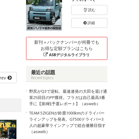
読む
詳細
新刊＋バックナンバーが何冊でも
お得な定額プランはこちら
ASBデジタルライブラリ
最近の話題
rev
Recent topics
野尻がQ3で逆転、最速連発の大田を退け通
算25回目のPP獲得。フラガは自己最高3番
手に【第8戦予選レポート】（asweb）
TEAM 5ZIGENが鈴鹿1000kmのドライバー
ラインアップを発表。GT500ドライバー3
人の超豪華ラインアップで総合優勝目指す
（asweb）