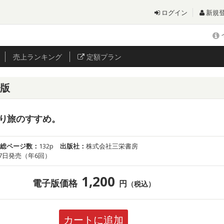
ログイン
新規
売上
ランキング
定額プラン
子版
り旅のすすめ。
総ページ数：
132p
出版社：
株式会社三栄書房
7日発売（年6回）
1,200
電子版価格
円
（税込）
カートに追加