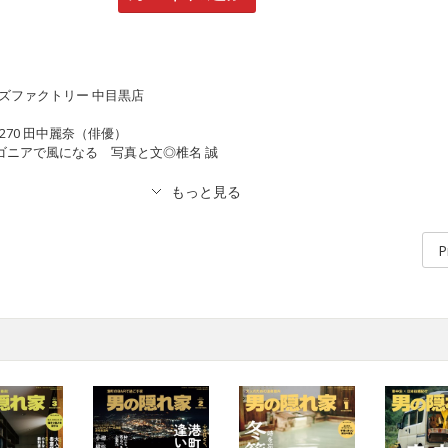
ベラーズファクトリー 中目黒店
l.270 田中麗奈（俳優）
タゴニアで風になる 写真と文◎椎名 誠
P