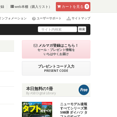
カート
を見る
登録
web本棚（購入リスト）
0
インフォメーション
ユーザーサポート
サイトマップ
検索
メルマガ登録はこちら！
セール・プレゼント情報を
いちはやくお届け
プレゼントコード入力
PRESENT CODE
本日無料の1冊
By ASB Digital Library
ニューモデル速報
すべてシリーズ第
598弾 ダイハツ タ
フトのすべて