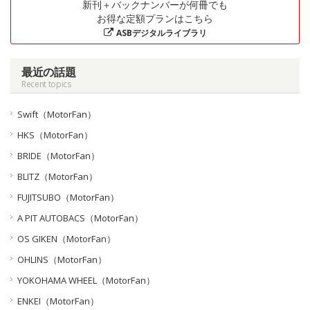
新刊＋バックナンバーが何冊でも
お得な定額プランはこちら
ASBデジタルライブラリ
最近の話題
Recent topics
Swift（MotorFan）
HKS（MotorFan）
BRIDE（MotorFan）
BLITZ（MotorFan）
FUJITSUBO（MotorFan）
A PIT AUTOBACS（MotorFan）
OS GIKEN（MotorFan）
OHLINS（MotorFan）
YOKOHAMA WHEEL（MotorFan）
ENKEI（MotorFan）