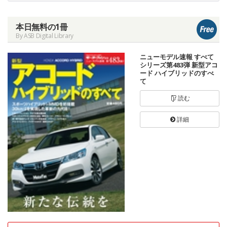
本日無料の1冊
By ASB Digital Library
ニューモデル速報 すべて
シリーズ第483弾 新型アコ
ード ハイブリッドのすべ
て
読む
詳細