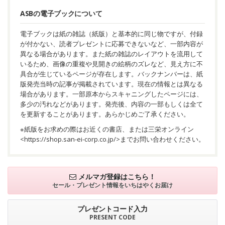
ASBの電子ブックについて
電子ブックは紙の雑誌（紙版）と基本的に同じ物ですが、付録
が付かない、読者プレゼントに応募できないなど、一部内容が
異なる場合があります。また紙の雑誌のレイアウトを流用して
いるため、画像の重複や見開きの絵柄のズレなど、見え方に不
具合が生じているページが存在します。バックナンバーは、紙
版発売当時の記事が掲載されています。現在の情報とは異なる
場合があります。一部原本からスキャニングしたページには、
多少の汚れなどがあります。発売後、内容の一部もしくは全て
を更新することがあります。あらかじめご了承ください。
※紙版をお求めの際はお近くの書店、または三栄オンライン
<
https://shop.san-ei-corp.co.jp/
>までお問い合わせください。
メルマガ登録はこちら！
セール・プレゼント情報を
いちはやくお届け
プレゼントコード入力
PRESENT CODE