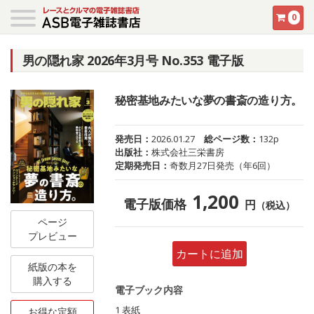
0
男の隠れ家 2026年3月号 No.353 電子版
秘密基地みたいな夢の書斎の造り方。
発売日：
2026.01.27
総ページ数：
132p
出版社：
株式会社三栄書房
定期発売日：
奇数月27日発売（年6回）
1,200
電子版価格
円
（税込）
ページ
プレビュー
カートに追加
紙版の本を
購入する
電子ブック内容
1 表紙
お得な定額