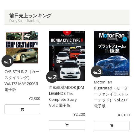
前日売上ランキング
Daily Sales Ranking
CAR STYLING（カー
スタイリング）
Motor Fan
Vol.172 MAY 2006.5
自動車誌MOOK JDM
illustrated（モータ
電子版
LEGENDS The
ーファンイラストレ
¥2,300
Complete Story
ーテッド） Vol.237
Vol.2 電子版
電子版
¥2,200
¥2,100