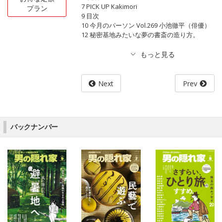
7 PICK UP Kakimori
プラン
9 目次
10 今月のパーソン Vol.269 小池徹平（俳優）
12 秘密基地みたいな夢の書斎の造り方。
Next
Prev
バックナンバー