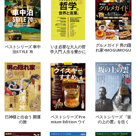
グルメガイド 男の隠
ベストシリーズ 車中
いま必要な大人の哲
れ家×MOGUMOGU
泊STYLE 70
学入門 人生を豊かに
（おいしいエンタ
する哲学の世界と言
メ）チャンネル
葉。
巳神様と出会う 開運
ベストシリーズ Pre
ベストシリーズ 「坂
の旅
mium Edition ウイ
の上の雲」を往く
スキーのすすめ。20
25