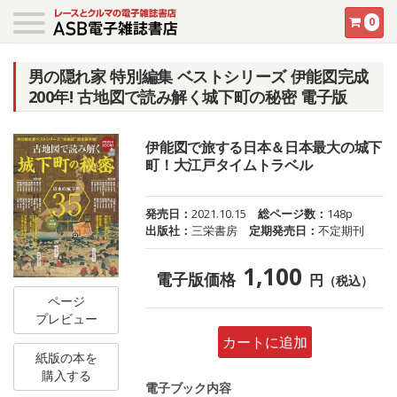
0
男の隠れ家 特別編集 ベストシリーズ 伊能図完成
200年! 古地図で読み解く城下町の秘密 電子版
伊能図で旅する日本＆日本最大の城下
町！大江戸タイムトラベル
発売日：
2021.10.15
総ページ数：
148p
出版社：
三栄書房
定期発売日：
不定期刊
1,100
電子版価格
円
（税込）
ページ
プレビュー
カートに追加
紙版の本を
購入する
電子ブック内容