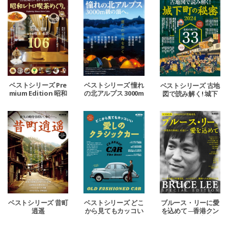
ベストシリーズ Pre
ベストシリーズ 憧れ
ベストシリーズ 古地
mium Edition 昭和
の北アルプス 3000m
図で読み解く! 城下
レトロ喫茶めぐり。
級の頂へ。
町の秘密 2024
ベストシリーズ 昔町
ベストシリーズ どこ
ブルース・リーに愛
逍遥
から見てもカッコい
を込めて ─香港クン
い 愛しのクラシック
フー映画よ、永遠に
カー
─