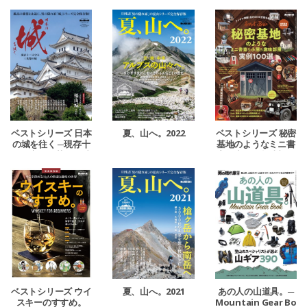
ベストシリーズ 日本
夏、山へ。2022
ベストシリーズ 秘密
の城を往く ─現存十
基地のようなミニ書
二天守と三英傑の城
斎＆小屋＆趣味部屋
─
夏、山へ。2021
あの人の山道具。─
ベストシリーズ ウイ
Mountain Gear Bo
スキーのすすめ。