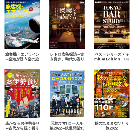
旅客機・エアライン
レトロ喫茶探訪 ─古
ベストシリーズ Pre
─空港が誘う空の旅
き良き、時代の香り
mium Edition TOK
2023─
とともに─
YO BAR STORY ─愛
される理由とその物
語─
遙かなるお伊勢参り
元気です! ローカル
秋の気ままなひとり
─古代から続く祈り
線2022 ─鉄道開業15
旅2022
─
0年の先へ─