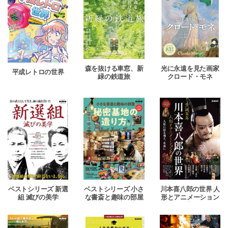
森を抜ける車窓、新
光に永遠を見た画家
平成レトロの世界
緑の鉄道旅
クロード・モネ
ベストシリーズ 新選
ベストシリーズ 小さ
川本喜八郎の世界 人
組 滅びの美学
な書斎と趣味の部屋
形とアニメーション
秘密基地の造り方。
の美学