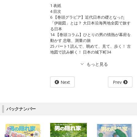
1 表紙
4 目次
6 【巻頭グラビア】近代日本の礎となった
「伊能図」とは？ 大日本沿海輿地全図で旅す
る日本
14 【巻頭コラム】ひとりの男の情熱が幕府を
動かす 忠敬、測量の旅
25 パート1 読んで、眺めて、見て、歩く！ 古
地図で読み解く！ 日本の城下町34
Next
Prev
バックナンバー