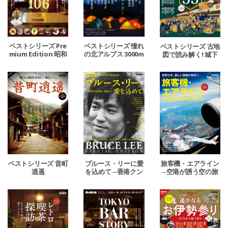
ベストシリーズ Pre
ベストシリーズ 憧れ
ベストシリーズ 古地
mium Edition 昭和
の北アルプス 3000m
図で読み解く! 城下
レトロ喫茶めぐり。
級の頂へ。
町の秘密 2024
ベストシリーズ 昔町
ブルース・リーに愛
旅客機・エアライン
逍遥
を込めて ─香港クン
─空港が誘う空の旅
フー映画よ、永遠に
2023─
─