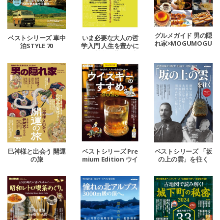
グルメガイド 男の隠
ベストシリーズ 車中
いま必要な大人の哲
れ家×MOGUMOGU
泊STYLE 70
学入門 人生を豊かに
（おいしいエンタ
する哲学の世界と言
メ）チャンネル
葉。
巳神様と出会う 開運
ベストシリーズ Pre
ベストシリーズ 「坂
の旅
mium Edition ウイ
の上の雲」を往く
スキーのすすめ。20
25