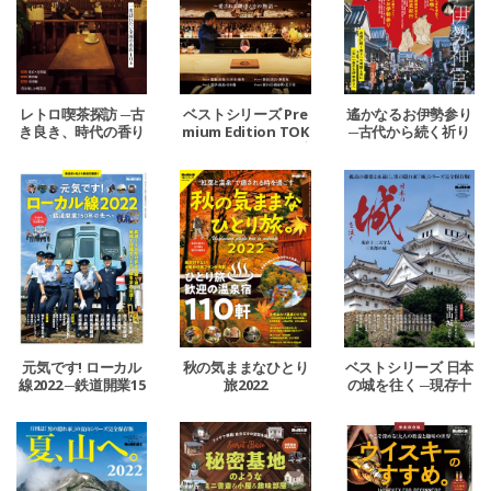
レトロ喫茶探訪 ─古
ベストシリーズ Pre
遙かなるお伊勢参り
き良き、時代の香り
mium Edition TOK
─古代から続く祈り
とともに─
YO BAR STORY ─愛
─
される理由とその物
語─
元気です! ローカル
秋の気ままなひとり
ベストシリーズ 日本
線2022 ─鉄道開業15
旅2022
の城を往く ─現存十
0年の先へ─
二天守と三英傑の城
─