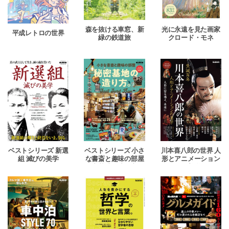
森を抜ける車窓、新
光に永遠を見た画家
平成レトロの世界
緑の鉄道旅
クロード・モネ
ベストシリーズ 新選
ベストシリーズ 小さ
川本喜八郎の世界 人
組 滅びの美学
な書斎と趣味の部屋
形とアニメーション
秘密基地の造り方。
の美学