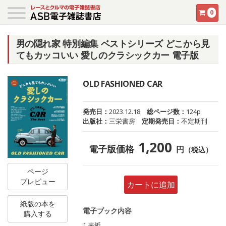
0
男の隠れ家 特別編集 ベストシリーズ どこから見
てもカッコいい 愛しのクラシックカー 電子版
OLD FASHIONED CAR
発売日：
2023.12.18
総ページ数：
124p
出版社：
三栄書房
定期発売日：
不定期刊
1,200
電子版価格
円
（税込）
ページ
プレビュー
カートに追加
紙版の本を
電子ブック内容
購入する
1 表紙