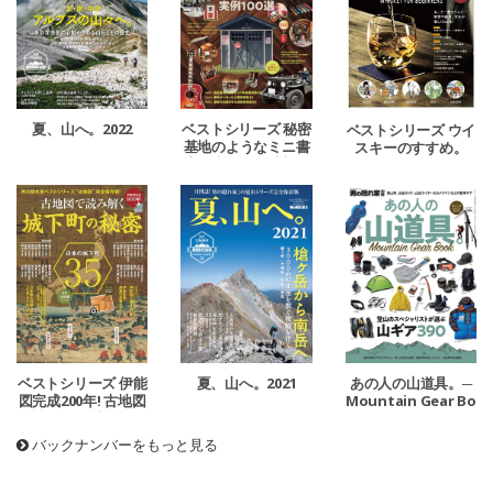
夏、山へ。2022
ベストシリーズ 秘密
ベストシリーズ ウイ
基地のようなミニ書
スキーのすすめ。
斎＆小屋＆趣味部屋
ベストシリーズ 伊能
夏、山へ。2021
あの人の山道具。─
図完成200年! 古地図
Mountain Gear Bo
で読み解く城下町の
ok─
秘密
バックナンバーをもっと見る