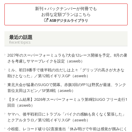
新刊＋バックナンバーが何冊でも
お得な定額プランはこちら
ASBデジタルライブラリ
最近の話題
Recent topics
2027年のスーパーフォーミュラも7大会12レース開催を予定。8月の暑
さを考慮しサマーブレイクを設定（asweb）
ミル、初日8番手で後半戦の出だしは上々「グリップの高さが大きな
助けとなった」／第12戦イギリスGP（asweb）
東北大会が猛暑のSUGOで開幕。赤旗3回のFP1は野尻が最速、ランク
首位太田はスピン／SF第8戦（asweb）
【タイム結果】2026年スーパーフォーミュラ第8戦SUGO フリー走行1
回目（asweb）
ヤマハ、後半戦初日にトラブル「バイクの感触も良くなく緊張した」
とクアルタラロ／第12戦イギリスGP（asweb）
小椋藍、レコード破りQ2直接進出「休み明けで午前は感覚が掴みにく