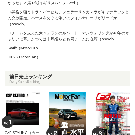
かった」／第12戦イギリスGP（asweb）
F1昇格を狙うドライバーたち。フェラーリ＆カマラがキャデラックと
の交渉開始。ハースをめぐる争いはフォルナローリがリードか
（asweb）
F1チームを支えた大ベテランのルパート・マンウォリングが49年のキ
ャリアに幕。かつては中嶋悟らとも同チームに在籍（asweb）
Swift（MotorFan）
HKS（MotorFan）
前日売上ランキング
Daily Sales Ranking
CAR STYLING（カー