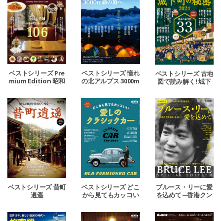
ベストシリーズ Pre
ベストシリーズ 憧れ
ベストシリーズ 古地
mium Edition 昭和
の北アルプス 3000m
図で読み解く! 城下
レトロ喫茶めぐり。
級の頂へ。
町の秘密 2024
ベストシリーズ 昔町
ベストシリーズ どこ
ブルース・リーに愛
逍遥
から見てもカッコい
を込めて ─香港クン
い 愛しのクラシック
フー映画よ、永遠に
カー
─