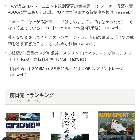
FIAが語るF1パワーユニット規則変更の舞台裏（1）メーカー救済措置
ADUOに弱点ありと認識。PU全体で評価する新制度を検討（asweb）
「食ってこそ上がる評価」「『はじめまして』ではなかったが」「か
なり苛立っている」etc.【SF Mix Voices第8戦予選】（asweb）
莫大な投資をしてきたアストンマーティン。苦戦の原因は「F1での成
功を急ぎすぎたこと」と元代表が指摘（asweb）
小椋藍が3度目のメダル獲得。スプリントはマルティンが制し、アプ
リリア1-2-3／第12戦イギリスGP（asweb）
【順位結果】2026MotoGP第12戦イギリスGP スプリントレース
（asweb）
前日売上ランキング
Daily Sales Ranking