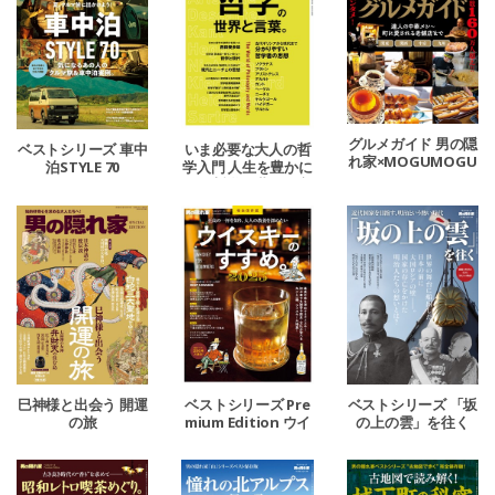
グルメガイド 男の隠
ベストシリーズ 車中
いま必要な大人の哲
れ家×MOGUMOGU
泊STYLE 70
学入門 人生を豊かに
（おいしいエンタ
する哲学の世界と言
メ）チャンネル
葉。
巳神様と出会う 開運
ベストシリーズ Pre
ベストシリーズ 「坂
の旅
mium Edition ウイ
の上の雲」を往く
スキーのすすめ。20
25