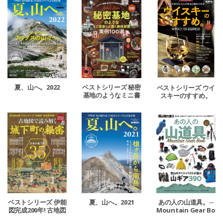
夏、山へ。2022
ベストシリーズ 秘密
ベストシリーズ ウイ
基地のようなミニ書
スキーのすすめ。
斎＆小屋＆趣味部屋
ベストシリーズ 伊能
夏、山へ。2021
あの人の山道具。─
図完成200年! 古地図
Mountain Gear Bo
で読み解く城下町の
ok─