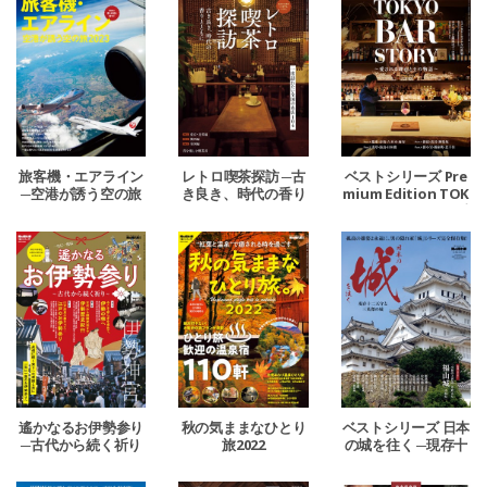
旅客機・エアライン
レトロ喫茶探訪 ─古
ベストシリーズ Pre
─空港が誘う空の旅
き良き、時代の香り
mium Edition TOK
2023─
とともに─
YO BAR STORY ─愛
される理由とその物
語─
遙かなるお伊勢参り
秋の気ままなひとり
ベストシリーズ 日本
─古代から続く祈り
旅2022
の城を往く ─現存十
─
二天守と三英傑の城
─