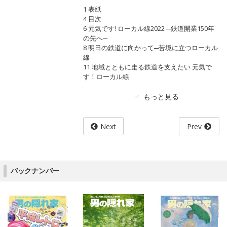
1 表紙
4 目次
6 元気です! ローカル線2022 ─鉄道開業150年
の先へ─
8 明日の鉄道に向かって─苦境に立つローカル
線─
11 地域とともに走る鉄道を支えたい 元気で
す！ローカル線
Next
Prev
バックナンバー