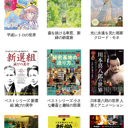
森を抜ける車窓、新
光に永遠を見た画家
平成レトロの世界
緑の鉄道旅
クロード・モネ
ベストシリーズ 新選
ベストシリーズ 小さ
川本喜八郎の世界 人
組 滅びの美学
な書斎と趣味の部屋
形とアニメーション
秘密基地の造り方。
の美学