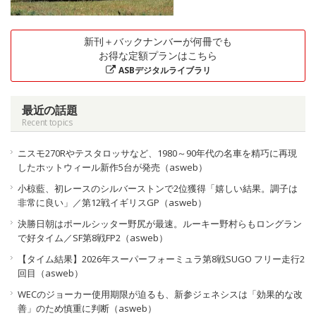
新刊＋バックナンバーが何冊でも
お得な定額プランはこちら
ASBデジタルライブラリ
最近の話題
Recent topics
ニスモ270Rやテスタロッサなど、1980～90年代の名車を精巧に再現
したホットウィール新作5台が発売（asweb）
小椋藍、初レースのシルバーストンで2位獲得「嬉しい結果。調子は
非常に良い」／第12戦イギリスGP（asweb）
決勝日朝はポールシッター野尻が最速。ルーキー野村らもロングラン
で好タイム／SF第8戦FP2（asweb）
【タイム結果】2026年スーパーフォーミュラ第8戦SUGO フリー走行2
回目（asweb）
WECのジョーカー使用期限が迫るも、新参ジェネシスは「効果的な改
善」のため慎重に判断（asweb）