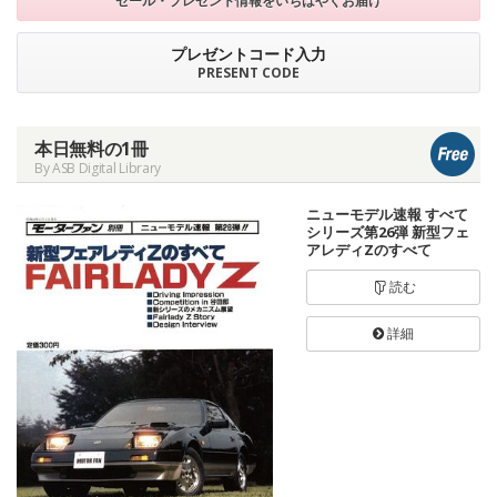
セール・プレゼント情報を
いちはやくお届け
プレゼントコード入力
PRESENT CODE
本日無料の1冊
By ASB Digital Library
ニューモデル速報 すべて
シリーズ第26弾 新型フェ
アレディZのすべて
読む
詳細