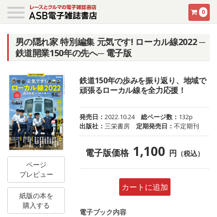
0
男の隠れ家 特別編集 元気です! ローカル線2022 ─
鉄道開業150年の先へ─ 電子版
鉄道150年の歩みを振り返り、地域で
頑張るローカル線を全力応援！
発売日：
2022.10.24
総ページ数：
132p
出版社：
三栄書房
定期発売日：
不定期刊
1,100
電子版価格
円
（税込）
ページ
プレビュー
カートに追加
紙版の本を
購入する
電子ブック内容