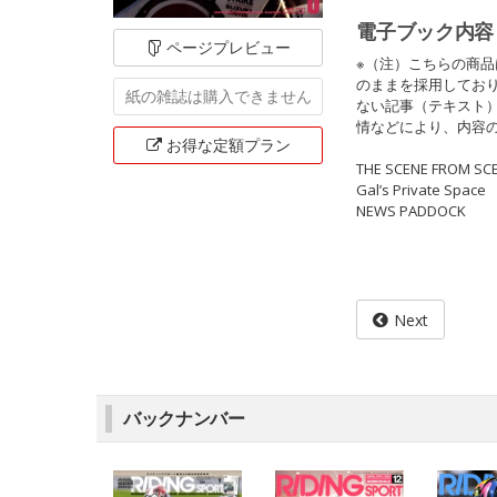
電子ブック内容
ページ
プレビュー
※（注）こちらの商
のままを採用してお
紙の雑誌は
購入できません
ない記事（テキスト
情などにより、内容
お得な定額
プラン
THE SCENE FROM SC
Gal’s Private Space
NEWS PADDOCK
Next
バックナンバー