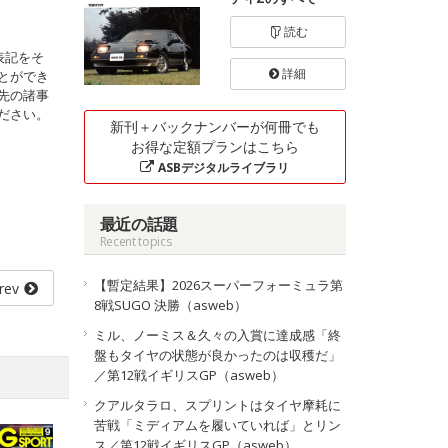
読む
表記をそ
詳細
とができ
先の諸事
ださい。
新刊＋バックナンバーが何冊でも
お得な定額プランはこちら
ASBデジタルライブラリ
最近の話題
Recent topics
【暫定結果】2026スーパーフォーミュラ第
rev
8戦SUGO 決勝（asweb）
ミル、ノーミス＆久々の入賞に達成感「終
盤もタイヤの状態が良かったのは収穫だ」
／第12戦イギリスGP（asweb）
クアルタラロ、スプリントはタイヤ摩耗に
苦戦「ミディアムを履いていれば」とリン
ス／第12戦イギリスGP（asweb）