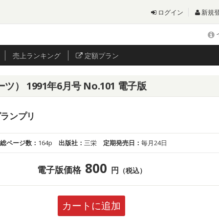
ログイン
新規
売上
ランキング
定額プラン
） 1991年6月号 No.101 電子版
グランプリ
総ページ数：
164p
出版社：
三栄
定期発売日：
毎月24日
800
電子版価格
円
（税込）
カートに追加