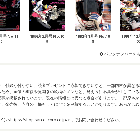
月号 No.11
1992年2月号 No.10
1992年1月号 No.10
1991年12
0
9
8
0
バックナンバーを
が、付録が付かない、読者プレゼントに応募できないなど、一部内容が異なる
るため、画像の重複や見開きの絵柄のズレなど、見え方に不具合が生じている
記事が掲載されています。現在の情報とは異なる場合があります。一部原本か
す。発売後、内容の一部もしくは全てを更新することがあります。あらかじめ
イン<
https://shop.san-ei-corp.co.jp/
>までお問い合わせください。