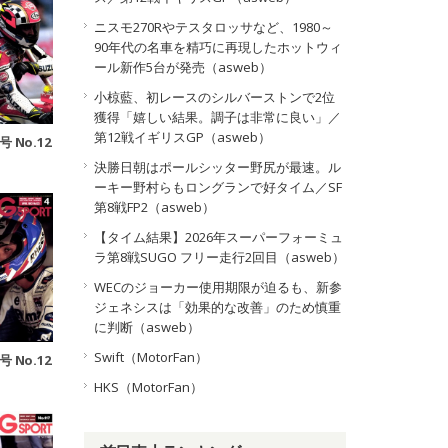
ニスモ270Rやテスタロッサなど、1980～
90年代の名車を精巧に再現したホットウィ
ール新作5台が発売（asweb）
小椋藍、初レースのシルバーストンで2位
獲得「嬉しい結果。調子は非常に良い」／
第12戦イギリスGP（asweb）
号 No.12
決勝日朝はポールシッター野尻が最速。ル
ーキー野村らもロングランで好タイム／SF
第8戦FP2（asweb）
【タイム結果】2026年スーパーフォーミュ
ラ第8戦SUGO フリー走行2回目（asweb）
WECのジョーカー使用期限が迫るも、新参
ジェネシスは「効果的な改善」のため慎重
に判断（asweb）
Swift（MotorFan）
号 No.12
HKS（MotorFan）