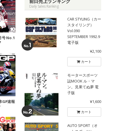
前日売上ランキング
Daily Sales Ranking
CAR STYLING（カー
スタイリング）
Vol.090
SEPTEMBER 1992.9
月号 No.1
電子版
7
¥2,100
カート
モータースポーツ
誌MOOK ル・マ
ン。見果てぬ夢 電
子版
日本GP速報
¥1,600
号
カート
AUTO SPORT（オ