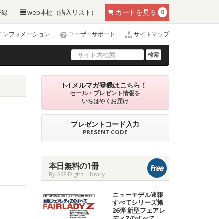
カート
を見る
登録
web本棚（購入リスト）
0
インフォメーション
ユーザーサポート
サイトマップ
検索
メルマガ登録はこちら！
セール・プレゼント情報を
いちはやくお届け
プレゼントコード入力
PRESENT CODE
本日無料の1冊
By ASB Digital Library
ニューモデル速報
すべてシリーズ第
26弾 新型フェアレ
ディZのすべて