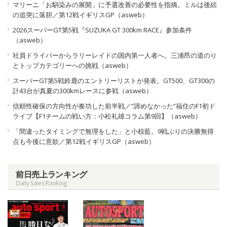
マリーニ「お馴染みの展開」に予選改善の必要性を指摘。ミルは後続
の追突に落胆／第12戦イギリスGP（asweb）
2026スーパーGT第5戦『SUZUKA GT 300km RACE』参加条件
（asweb）
社員ドライバーからラリーレイドの国内第一人者へ。三浦昂の道のり
とトップカテゴリーへの挑戦（asweb）
スーパーGT第5戦鈴鹿のエントリーリストが発表。GT500、GT300の
計43台が真夏の300kmレースに参戦（asweb）
信頼性確保の方向性が奏功した前半戦／“諦めなかった”福住のF1初ド
ライブ【F1チームの戦い方：小松礼雄コラム第9回】（asweb）
「間違ったタイミングで無理をした」と小椋藍。9戦ぶりの決勝無得
点も今後に意欲／第12戦イギリスGP（asweb）
前日売上ランキング
Daily Sales Ranking