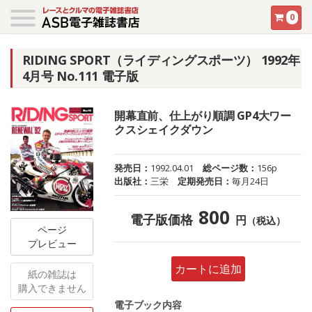
0
RIDING SPORT（ライディングスポーツ） 1992年
4月号 No.111 電子版
開幕直前、仕上がり順調 GP4大ワー
クスシェイクダウン
発売日：
1992.04.01
総ページ数：
156p
出版社：
三栄
定期発売日：
毎月24日
800
電子版価格
円
（税込）
ページ
プレビュー
カートに追加
紙の雑誌は
購入できません
電子ブック内容