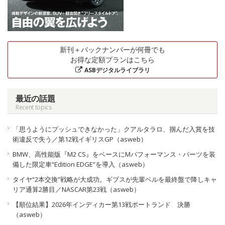
新刊＋バックナンバーが何冊でも
お得な定額プランはこちら
ASBデジタルライブラリ
最近の話題
Recent topics
「思うようにプッシュできなかった」クアルタラロ、掴んだ入賞を技
術違反で失う／第12戦イギリスGP（asweb）
BMW、高性能版『M2 CS』をベースにMパフォーマンス・パーツを装
備した限定車“Edition EDGE”を導入（asweb）
タイヤ“2本交換”戦略が大成功。ギブスが先輩ベルを最終盤で降しキャ
リア通算2勝目／NASCAR第23戦（asweb）
【順位結果】2026年インディカー第13戦ポートランド 決勝
（asweb）