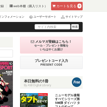
カート
を見る
登録
web本棚（購入リスト）
0
インフォメーション
ユーザーサポート
サイトマップ
検索
メルマガ登録はこちら！
セール・プレゼント情報を
いちはやくお届け
プレゼントコード入力
PRESENT CODE
本日無料の1冊
By ASB Digital Library
ニューモデル速報
すべてシリーズ第
598弾 ダイハツ タ
フトのすべて