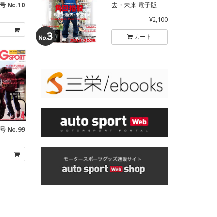
号 No.10
去・未来 電子版
¥2,100
カート
号 No.99