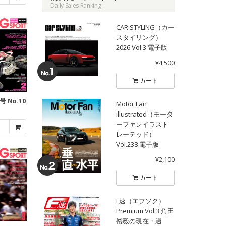
Daily Sales Ranking
CAR STYLING（カー
スタイリング）
2026 Vol.3 電子版
¥4,500
カート
号 No.10
Motor Fan
illustrated（モータ
ーファンイラスト
レーテッド）
Vol.238 電子版
¥2,100
カート
F速（エフソク）
Premium Vol.3 角田
裕毅の現在・過