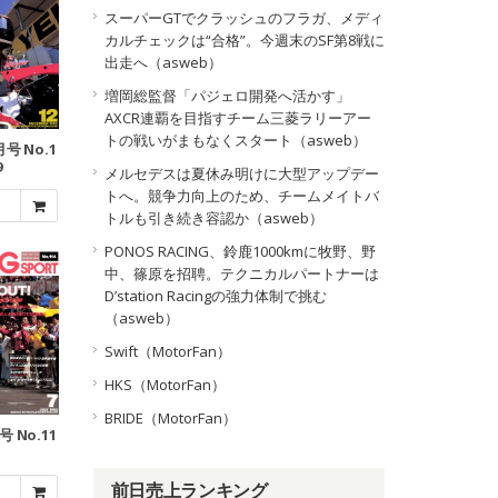
スーパーGTでクラッシュのフラガ、メディ
カルチェックは“合格”。今週末のSF第8戦に
出走へ（asweb）
増岡総監督「パジェロ開発へ活かす」
AXCR連覇を目指すチーム三菱ラリーアー
トの戦いがまもなくスタート（asweb）
月号 No.1
9
メルセデスは夏休み明けに大型アップデー
トへ。競争力向上のため、チームメイトバ
トルも引き続き容認か（asweb）
PONOS RACING、鈴鹿1000kmに牧野、野
中、篠原を招聘。テクニカルパートナーは
D’station Racingの強力体制で挑む
（asweb）
Swift（MotorFan）
HKS（MotorFan）
BRIDE（MotorFan）
号 No.11
前日売上ランキング