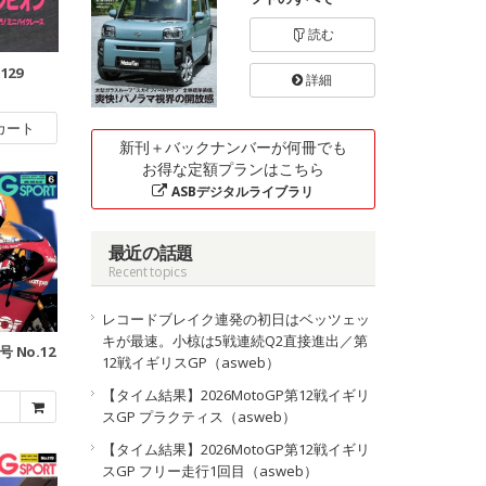
読む
129
詳細
カート
新刊＋バックナンバーが何冊でも
お得な定額プランはこちら
ASBデジタルライブラリ
最近の話題
Recent topics
レコードブレイク連発の初日はベッツェッ
キが最速。小椋は5戦連続Q2直接進出／第
号 No.12
12戦イギリスGP（asweb）
【タイム結果】2026MotoGP第12戦イギリ
スGP プラクティス（asweb）
【タイム結果】2026MotoGP第12戦イギリ
スGP フリー走行1回目（asweb）