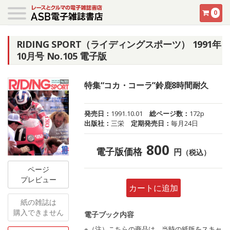
0
RIDING SPORT（ライディングスポーツ） 1991年
10月号 No.105 電子版
特集“コカ・コーラ”鈴鹿8時間耐久
発売日：
1991.10.01
総ページ数：
172p
出版社：
三栄
定期発売日：
毎月24日
800
電子版価格
円
（税込）
ページ
プレビュー
カートに追加
紙の雑誌は
購入できません
電子ブック内容
※（注）こちらの商品は、当時の紙版をスキャ