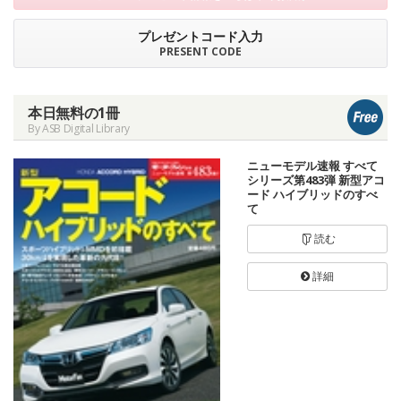
プレゼントコード入力
PRESENT CODE
本日無料の1冊
By ASB Digital Library
ニューモデル速報 すべて
シリーズ第483弾 新型アコ
ード ハイブリッドのすべ
て
読む
詳細