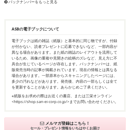
バックナンバーをもっと見る
ASBの電子ブックについて
電子ブックは紙の雑誌（紙版）と基本的に同じ物ですが、付録
が付かない、読者プレゼントに応募できないなど、一部内容が
異なる場合があります。また紙の雑誌のレイアウトを流用して
いるため、画像の重複や見開きの絵柄のズレなど、見え方に不
具合が生じているページが存在します。バックナンバーは、紙
版発売当時の記事が掲載されています。現在の情報とは異なる
場合があります。一部原本からスキャニングしたページには、
多少の汚れなどがあります。発売後、内容の一部もしくは全て
を更新することがあります。あらかじめご了承ください。
※紙版をお求めの際はお近くの書店、または三栄オンライン
<
https://shop.san-ei-corp.co.jp/
>までお問い合わせください。
メルマガ登録はこちら！
セール・プレゼント情報を
いちはやくお届け