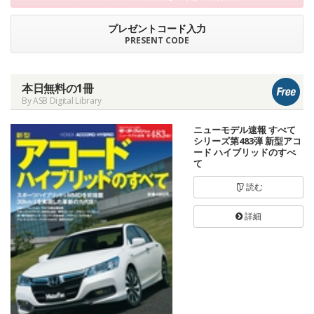
プレゼントコード入力
PRESENT CODE
本日無料の1冊
By ASB Digital Library
ニューモデル速報 すべて
シリーズ第483弾 新型アコ
ード ハイブリッドのすべ
て
読む
詳細