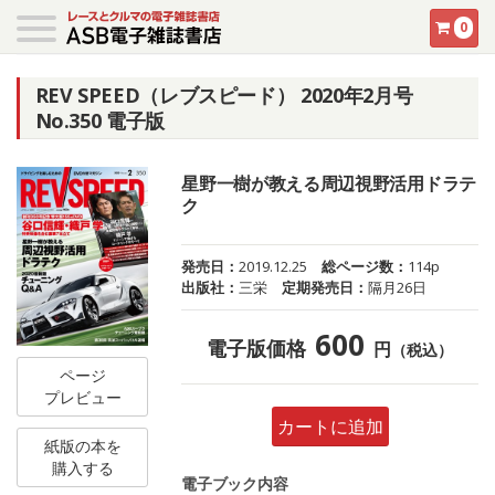
0
REV SPEED（レブスピード） 2020年2月号
No.350 電子版
星野一樹が教える周辺視野活用ドラテ
ク
発売日：
2019.12.25
総ページ数：
114p
出版社：
三栄
定期発売日：
隔月26日
600
電子版価格
円
（税込）
ページ
プレビュー
カートに追加
紙版の本を
購入する
電子ブック内容