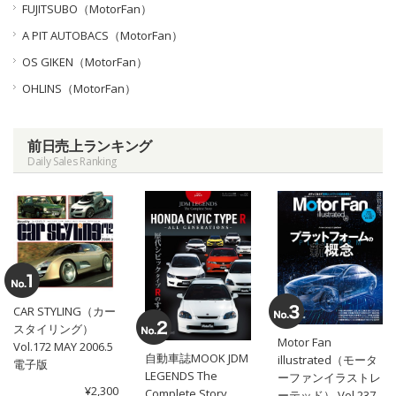
FUJITSUBO（MotorFan）
A PIT AUTOBACS（MotorFan）
OS GIKEN（MotorFan）
OHLINS（MotorFan）
前日売上ランキング
Daily Sales Ranking
CAR STYLING（カー
スタイリング）
Motor Fan
Vol.172 MAY 2006.5
自動車誌MOOK JDM
illustrated（モータ
電子版
LEGENDS The
ーファンイラストレ
¥2,300
Complete Story
ーテッド） Vol.237