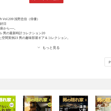
month Vol.209 浅野忠信（俳優）
是好日
高座から──。
モデル 男の最新時計コレクション20
った空間実例23 男の趣味部屋ギア＆コレクション。
P