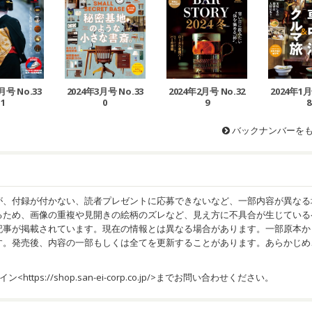
月号 No.33
2024年3月号 No.33
2024年1月
2024年2月号 No.32
1
0
8
9
バックナンバーを
が、付録が付かない、読者プレゼントに応募できないなど、一部内容が異なる
るため、画像の重複や見開きの絵柄のズレなど、見え方に不具合が生じている
記事が掲載されています。現在の情報とは異なる場合があります。一部原本か
す。発売後、内容の一部もしくは全てを更新することがあります。あらかじめ
イン<
https://shop.san-ei-corp.co.jp/
>までお問い合わせください。