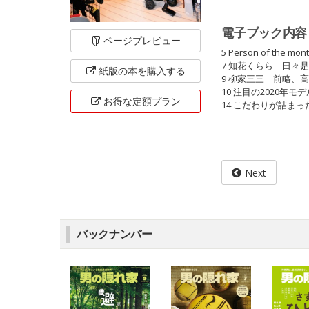
電子ブック内容
ページ
プレビュー
5 Person of the 
7 知花くらら 日々
紙版の本を
購入する
9 柳家三三 前略、
10 注目の2020年
お得な定額
プラン
14 こだわりが詰ま
Next
バックナンバー