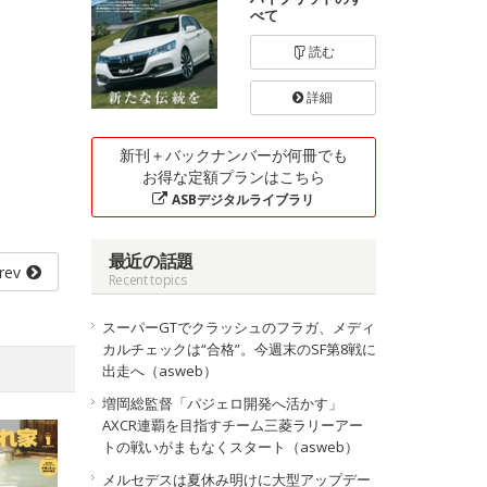
べて
読む
詳細
新刊＋バックナンバーが何冊でも
お得な定額プランはこちら
ASBデジタルライブラリ
最近の話題
rev
Recent topics
スーパーGTでクラッシュのフラガ、メディ
カルチェックは“合格”。今週末のSF第8戦に
出走へ（asweb）
増岡総監督「パジェロ開発へ活かす」
AXCR連覇を目指すチーム三菱ラリーアー
トの戦いがまもなくスタート（asweb）
メルセデスは夏休み明けに大型アップデー