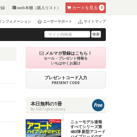
カート
を見る
登録
web本棚（購入リスト）
0
インフォメーション
ユーザーサポート
サイトマップ
検索
メルマガ登録はこちら！
セール・プレゼント情報を
いちはやくお届け
プレゼントコード入力
PRESENT CODE
本日無料の1冊
By ASB Digital Library
ニューモデル速報
すべてシリーズ第
483弾 新型アコード
ハイブリッドのす