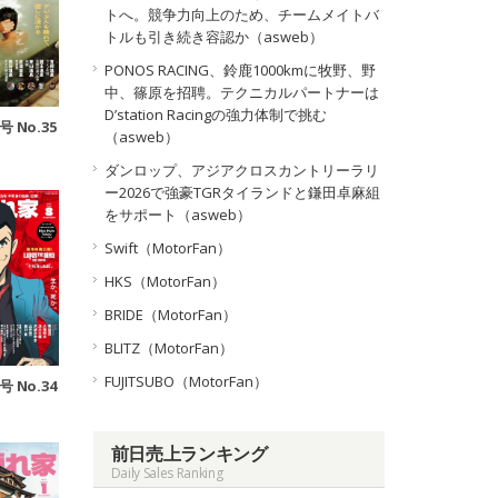
トへ。競争力向上のため、チームメイトバ
トルも引き続き容認か（asweb）
PONOS RACING、鈴鹿1000kmに牧野、野
中、篠原を招聘。テクニカルパートナーは
D’station Racingの強力体制で挑む
号 No.35
（asweb）
ダンロップ、アジアクロスカントリーラリ
ー2026で強豪TGRタイランドと鎌田卓麻組
をサポート（asweb）
Swift（MotorFan）
HKS（MotorFan）
BRIDE（MotorFan）
BLITZ（MotorFan）
FUJITSUBO（MotorFan）
号 No.34
前日売上ランキング
Daily Sales Ranking