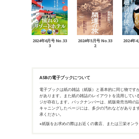
2024年6月号 No.33
2024年5月号 No.33
2024年4
3
2
ASBの電子ブックについて
電子ブックは紙の雑誌（紙版）と基本的に同じ物です
があります。また紙の雑誌のレイアウトを流用してい
ジが存在します。バックナンバーは、紙版発売当時の
キャニングしたページには、多少の汚れなどがありま
承ください。
※紙版をお求めの際はお近くの書店、または三栄オンラ