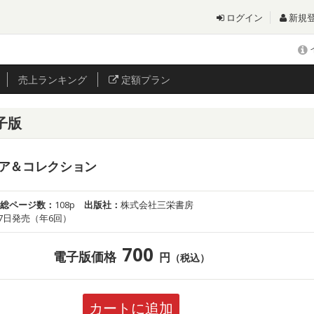
ログイン
新規
売上
ランキング
定額プラン
電子版
ア＆コレクション
総ページ数：
108p
出版社：
株式会社三栄書房
7日発売（年6回）
700
電子版価格
円
（税込）
カートに追加