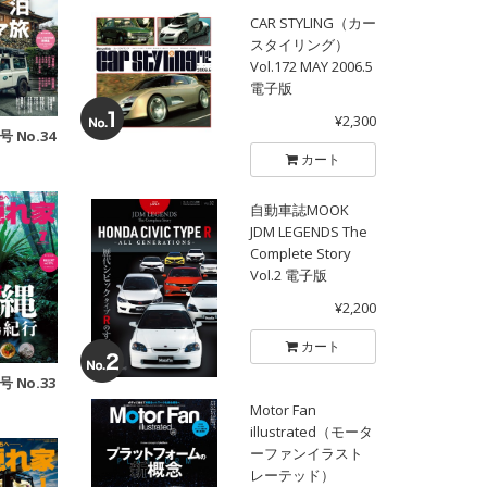
CAR STYLING（カー
スタイリング）
Vol.172 MAY 2006.5
電子版
¥2,300
号 No.34
カート
自動車誌MOOK
JDM LEGENDS The
Complete Story
Vol.2 電子版
¥2,200
カート
号 No.33
Motor Fan
illustrated（モータ
ーファンイラスト
レーテッド）