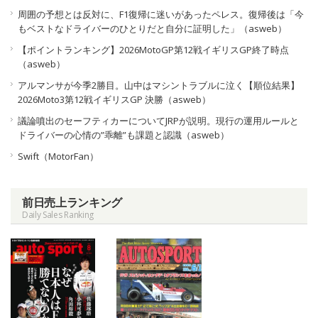
周囲の予想とは反対に、F1復帰に迷いがあったペレス。復帰後は「今
もベストなドライバーのひとりだと自分に証明した」（asweb）
【ポイントランキング】2026MotoGP第12戦イギリスGP終了時点
（asweb）
アルマンサが今季2勝目。山中はマシントラブルに泣く【順位結果】
2026Moto3第12戦イギリスGP 決勝（asweb）
議論噴出のセーフティカーについてJRPが説明。現行の運用ルールと
ドライバーの心情の”乖離”も課題と認識（asweb）
Swift（MotorFan）
前日売上ランキング
Daily Sales Ranking