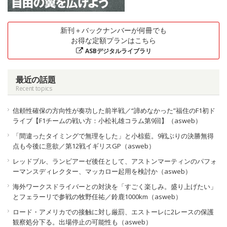
新刊＋バックナンバーが何冊でも
お得な定額プランはこちら
ASBデジタルライブラリ
最近の話題
Recent topics
信頼性確保の方向性が奏功した前半戦／“諦めなかった”福住のF1初ド
ライブ【F1チームの戦い方：小松礼雄コラム第9回】（asweb）
「間違ったタイミングで無理をした」と小椋藍。9戦ぶりの決勝無得
点も今後に意欲／第12戦イギリスGP（asweb）
レッドブル、ランビアーゼ後任として、アストンマーティンのパフォ
ーマンスディレクター、マッカロー起用を検討か（asweb）
海外ワークスドライバーとの対決を「すごく楽しみ。盛り上げたい」
とフェラーリで参戦の牧野任祐／鈴鹿1000km（asweb）
ロード・アメリカでの接触に対し厳罰、エストーレに2レースの保護
観察処分下る。出場停止の可能性も（asweb）