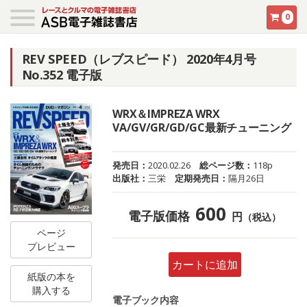
0
REV SPEED（レブスピード） 2020年4月号
No.352 電子版
WRX＆IMPREZA WRX
VA/GV/GR/GD/GC最新チューニング
発売日：
2020.02.26
総ページ数：
118p
出版社：
三栄
定期発売日：
隔月26日
600
電子版価格
円
（税込）
ページ
プレビュー
カートに追加
紙版の本を
購入する
電子ブック内容