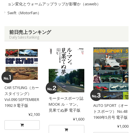
ョン変化とウォームアップラップが影響か（asweb）
Swift（MotorFan）
前日売上ランキング
Daily Sales Ranking
CAR STYLING（カー
スタイリング）
モータースポーツ誌
Vol.090 SEPTEMBER
MOOK ル・マン。
1992.9 電子版
AUTO SPORT（オー
見果てぬ夢 電子版
トスポーツ） No.48
¥2,100
1969年5月号 電子版
¥1,600
¥1,000