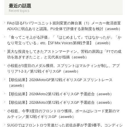
最近の話題
Recent topics
FIAが語るF1パワーユニット規則変更の舞台裏（1）メーカー救済措置
ADUOに弱点ありと認識。PU全体で評価する新制度を検討（asweb）
「食ってこそ上がる評価」「『はじめまして』ではなかったが」「か
なり苛立っている」etc.【SF Mix Voices第8戦予選】（asweb）
莫大な投資をしてきたアストンマーティン。苦戦の原因は「F1での成
功を急ぎすぎたこと」と元代表が指摘（asweb）
小椋藍が3度目のメダル獲得。スプリントはマルティンが制し、アプ
リリア1-2-3／第12戦イギリスGP（asweb）
【順位結果】2026MotoGP第12戦イギリスGP スプリントレース
（asweb）
【順位結果】2026Moto2第12戦イギリスGP 予選総合（asweb）
【順位結果】2026Moto3第12戦イギリスGP 予選総合（asweb）
小椋藍、今季3度目のフロントロウ獲得。ポールはレコード更新のマ
ルティン／第12戦イギリスGP（asweb）
SUGOではフロントロウ常連だった岩佐歩夢が予選9番手。コンディシ