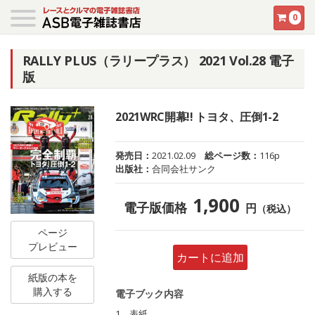
0
RALLY PLUS（ラリープラス） 2021 Vol.28 電子
版
2021WRC開幕!! トヨタ、圧倒1-2
発売日：
2021.02.09
総ページ数：
116p
出版社：
合同会社サンク
1,900
電子版価格
円
（税込）
ページ
プレビュー
カートに追加
紙版の本を
購入する
電子ブック内容
1 表紙