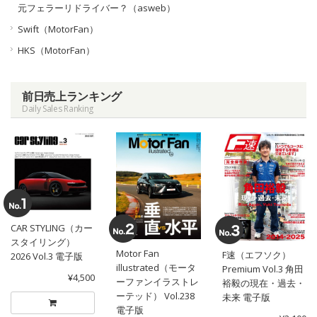
元フェラーリドライバー？（asweb）
Swift（MotorFan）
HKS（MotorFan）
前日売上ランキング
Daily Sales Ranking
CAR STYLING（カー
スタイリング）
Motor Fan
F速（エフソク）
2026 Vol.3 電子版
illustrated（モータ
Premium Vol.3 角田
¥4,500
ーファンイラストレ
裕毅の現在・過去・
ーテッド） Vol.238
未来 電子版
電子版