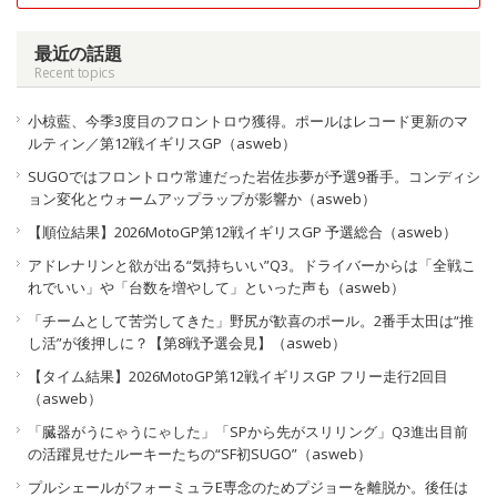
最近の話題
Recent topics
小椋藍、今季3度目のフロントロウ獲得。ポールはレコード更新のマ
ルティン／第12戦イギリスGP（asweb）
SUGOではフロントロウ常連だった岩佐歩夢が予選9番手。コンディシ
ョン変化とウォームアップラップが影響か（asweb）
【順位結果】2026MotoGP第12戦イギリスGP 予選総合（asweb）
アドレナリンと欲が出る“気持ちいい”Q3。ドライバーからは「全戦こ
れでいい」や「台数を増やして」といった声も（asweb）
「チームとして苦労してきた」野尻が歓喜のポール。2番手太田は“推
し活”が後押しに？【第8戦予選会見】（asweb）
【タイム結果】2026MotoGP第12戦イギリスGP フリー走行2回目
（asweb）
「臓器がうにゃうにゃした」「SPから先がスリリング」Q3進出目前
の活躍見せたルーキーたちの“SF初SUGO”（asweb）
プルシェールがフォーミュラE専念のためプジョーを離脱か。後任は