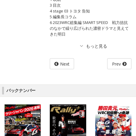
3 目次
4 stage 03 トヨタ 告知
5 編集長コラム
6 2023WRC総集編 SMART SPEED 戦力拮抗
のなかで繰り広げられた濃密ドラマと見えて
きた明日
Next
Prev
バックナンバー