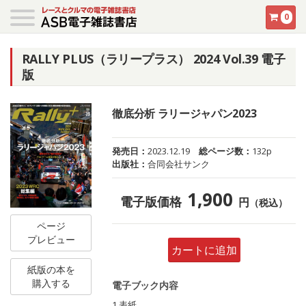
0
RALLY PLUS（ラリープラス） 2024 Vol.39 電子
版
徹底分析 ラリージャパン2023
発売日：
2023.12.19
総ページ数：
132p
出版社：
合同会社サンク
1,900
電子版価格
円
（税込）
ページ
プレビュー
カートに追加
紙版の本を
購入する
電子ブック内容
1 表紙