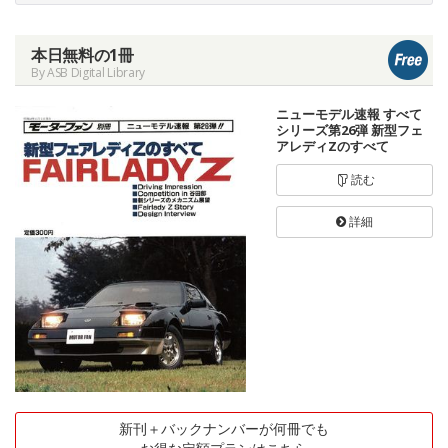
本日無料の1冊
By ASB Digital Library
ニューモデル速報 すべて
シリーズ第26弾 新型フェ
アレディZのすべて
読む
詳細
新刊＋バックナンバーが何冊でも