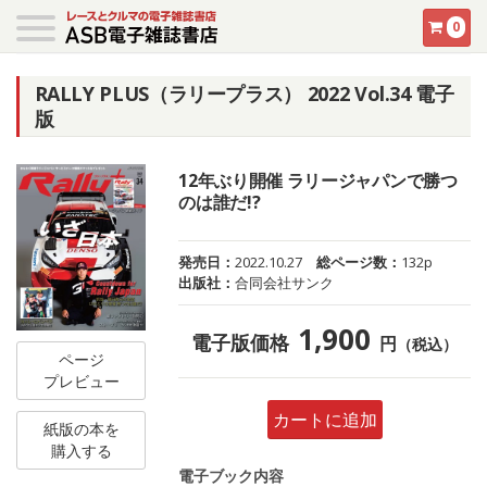
0
RALLY PLUS（ラリープラス） 2022 Vol.34 電子
版
12年ぶり開催 ラリージャパンで勝つ
のは誰だ!?
発売日：
2022.10.27
総ページ数：
132p
出版社：
合同会社サンク
1,900
電子版価格
円
（税込）
ページ
プレビュー
カートに追加
紙版の本を
購入する
電子ブック内容