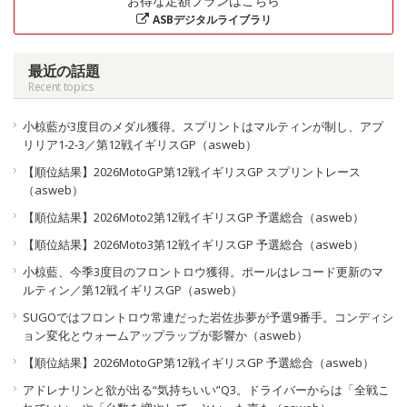
お得な定額プランはこちら
ASBデジタルライブラリ
最近の話題
Recent topics
小椋藍が3度目のメダル獲得。スプリントはマルティンが制し、アプ
リリア1-2-3／第12戦イギリスGP（asweb）
【順位結果】2026MotoGP第12戦イギリスGP スプリントレース
（asweb）
【順位結果】2026Moto2第12戦イギリスGP 予選総合（asweb）
【順位結果】2026Moto3第12戦イギリスGP 予選総合（asweb）
小椋藍、今季3度目のフロントロウ獲得。ポールはレコード更新のマ
ルティン／第12戦イギリスGP（asweb）
SUGOではフロントロウ常連だった岩佐歩夢が予選9番手。コンディシ
ョン変化とウォームアップラップが影響か（asweb）
【順位結果】2026MotoGP第12戦イギリスGP 予選総合（asweb）
アドレナリンと欲が出る“気持ちいい”Q3。ドライバーからは「全戦こ