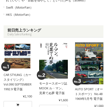
れでいい」や「台数を増やして」といった声も（asweb）
Swift（MotorFan）
HKS（MotorFan）
前日売上ランキング
Daily Sales Ranking
CAR STYLING（カー
スタイリング）
モータースポーツ誌
Vol.090 SEPTEMBER
MOOK ル・マン。
1992.9 電子版
AUTO SPORT（オー
見果てぬ夢 電子版
トスポーツ） No.48
¥2,100
1969年5月号 電子版
¥1,600
¥1,000