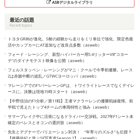
ASBデジタルライブラリ
最近の話題
Recent topics
トヨタGR86が進化。S耐の経験から走りをミリ単位で強化、限定色復
活やカップカーにAT追加など改良点多数（asweb）
フォード・レーシング、新型ハイパーカー用5.4リッターV8“コヨー
テ”のダイナモテスト映像を公開（asweb）
フェルスタッペン・レーシングがマニ・クールで今季初優勝。レース
2は赤旗中断の波乱／GTWCヨーロッパ（asweb）
マレーシアでのF1バーレーンGPは、トワイライトレースでなくデイレ
ースに。決勝は現地15時スタート（asweb）
【中野信治のF1分析／第11戦】王者マクラーレンの優勝戦線復帰。前
半戦で見えたトップ4チームの車両特性と強み（asweb）
サマーブレイク中に活発になるドライバー交渉戦。2027年F1シート未
確定のペレスとオコンの選択肢（asweb）
先生とデグナーでバリエーション対決！ “年寄りのズルさ”も伝授？
【後藤佑紀と学ぶSF写真道Season 2】（asweb）