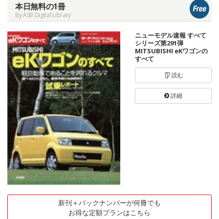
本日無料の1冊
By ASB Digital Library
ニューモデル速報 すべて
シリーズ第291弾
MITSUBISHI eKワゴンの
すべて
読む
詳細
新刊＋バックナンバーが何冊でも
お得な定額プランはこちら