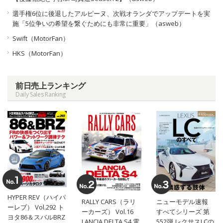
選手権6位に後退したアルピーヌ、次戦オランダでアップデートを実
施「5位争いの希望を繋ぐためにも非常に重要」（asweb）
Swift（MotorFan）
HKS（MotorFan）
前日売上ランキング
Daily Sales Ranking
HYPER REV（ハイパ
RALLY CARS（ラリ
ニューモデル速報
ーレブ） Vol.292 ト
ーカーズ） Vol.16
すべてシリーズ 第
ヨタ86＆スバルBRZ
LANCIA DELTA S4 電
552弾 レクサスLCの