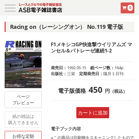
0
Racing on（レーシングオン） No.119 電子版
F1メキシコGP快進撃ウイリアムズ マ
ンセル＆パトレーゼ連続1-2
発売日：
1992.05.15
総ページ数：
164p
出版社：
三栄
定期発売日：
隔月１日刊
450
電子版価格
円
（税込）
ページ
プレビュー
カートに追加
紙の雑誌は
購入できません
電子ブック内容
お得な定額
※この商品は印刷物をスキャニングしたもので