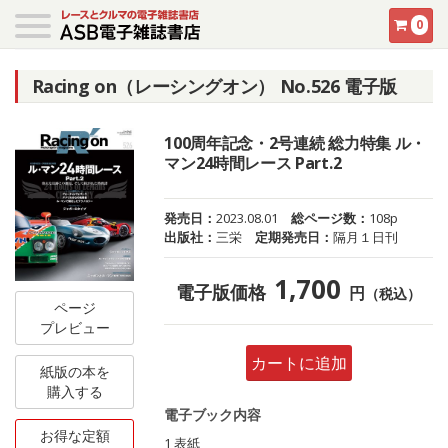
0
Racing on（レーシングオン） No.526 電子版
100周年記念・2号連続 総力特集 ル・
マン24時間レース Part.2
発売日：
2023.08.01
総ページ数：
108p
出版社：
三栄
定期発売日：
隔月１日刊
1,700
電子版価格
円
（税込）
ページ
プレビュー
カートに追加
紙版の本を
購入する
電子ブック内容
お得な定額
1 表紙