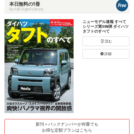
本日無料の1冊
By ASB Digital Library
ニューモデル速報 すべて
シリーズ第598弾 ダイハツ
タフトのすべて
読む
詳細
新刊＋バックナンバーが何冊でも
お得な定額プランはこちら