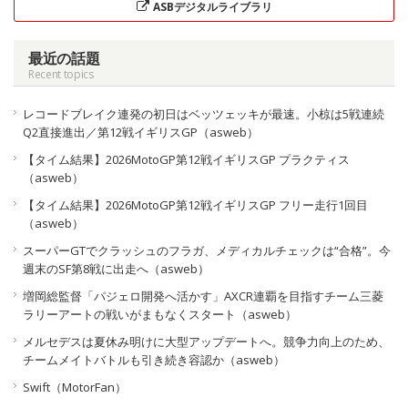
ASBデジタルライブラリ
最近の話題
Recent topics
レコードブレイク連発の初日はベッツェッキが最速。小椋は5戦連続
Q2直接進出／第12戦イギリスGP（asweb）
【タイム結果】2026MotoGP第12戦イギリスGP プラクティス
（asweb）
【タイム結果】2026MotoGP第12戦イギリスGP フリー走行1回目
（asweb）
スーパーGTでクラッシュのフラガ、メディカルチェックは“合格”。今
週末のSF第8戦に出走へ（asweb）
増岡総監督「パジェロ開発へ活かす」AXCR連覇を目指すチーム三菱
ラリーアートの戦いがまもなくスタート（asweb）
メルセデスは夏休み明けに大型アップデートへ。競争力向上のため、
チームメイトバトルも引き続き容認か（asweb）
Swift（MotorFan）