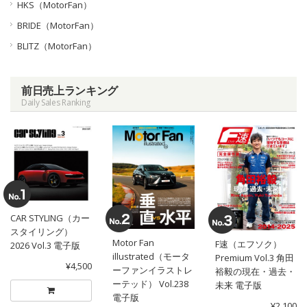
HKS（MotorFan）
BRIDE（MotorFan）
BLITZ（MotorFan）
前日売上ランキング
Daily Sales Ranking
CAR STYLING（カー
スタイリング）
Motor Fan
F速（エフソク）
2026 Vol.3 電子版
illustrated（モータ
Premium Vol.3 角田
¥4,500
ーファンイラストレ
裕毅の現在・過去・
ーテッド） Vol.238
未来 電子版
電子版
¥2,100