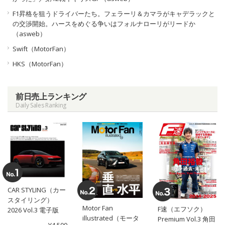
F1昇格を狙うドライバーたち。フェラーリ＆カマラがキャデラックと
の交渉開始。ハースをめぐる争いはフォルナローリがリードか
（asweb）
Swift（MotorFan）
HKS（MotorFan）
前日売上ランキング
Daily Sales Ranking
CAR STYLING（カー
スタイリング）
Motor Fan
F速（エフソク）
2026 Vol.3 電子版
illustrated（モータ
Premium Vol.3 角田
¥4,500