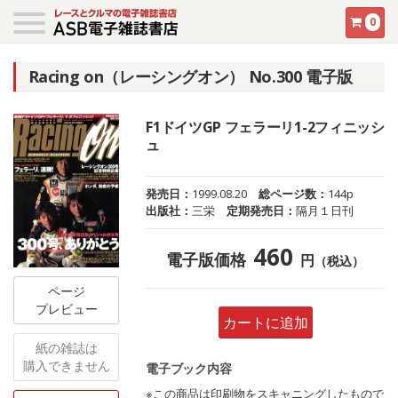
0
Racing on（レーシングオン） No.300 電子版
F1ドイツGP フェラーリ1-2フィニッシ
ュ
発売日：
1999.08.20
総ページ数：
144p
出版社：
三栄
定期発売日：
隔月１日刊
460
電子版価格
円
（税込）
ページ
プレビュー
カートに追加
紙の雑誌は
購入できません
電子ブック内容
※この商品は印刷物をスキャニングしたもので