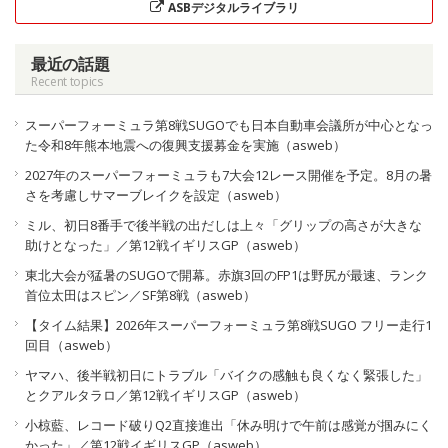
ASBデジタルライブラリ
最近の話題
Recent topics
スーパーフォーミュラ第8戦SUGOでも日本自動車会議所が中心となっ
た令和8年熊本地震への復興支援募金を実施（asweb）
2027年のスーパーフォーミュラも7大会12レース開催を予定。8月の暑
さを考慮しサマーブレイクを設定（asweb）
ミル、初日8番手で後半戦の出だしは上々「グリップの高さが大きな
助けとなった」／第12戦イギリスGP（asweb）
東北大会が猛暑のSUGOで開幕。赤旗3回のFP1は野尻が最速、ランク
首位太田はスピン／SF第8戦（asweb）
【タイム結果】2026年スーパーフォーミュラ第8戦SUGO フリー走行1
回目（asweb）
ヤマハ、後半戦初日にトラブル「バイクの感触も良くなく緊張した」
とクアルタラロ／第12戦イギリスGP（asweb）
小椋藍、レコード破りQ2直接進出「休み明けで午前は感覚が掴みにく
かった」／第12戦イギリスGP（asweb）