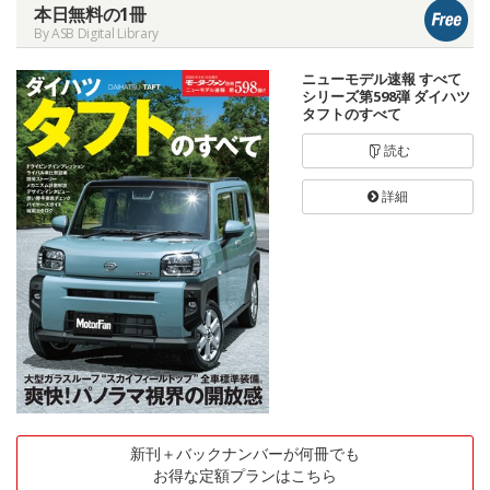
本日無料の1冊
By ASB Digital Library
ニューモデル速報 すべて
シリーズ第598弾 ダイハツ
タフトのすべて
読む
詳細
新刊＋バックナンバーが何冊でも
お得な定額プランはこちら