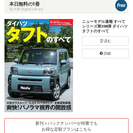
本日無料の1冊
By ASB Digital Library
ニューモデル速報 すべて
シリーズ第598弾 ダイハツ
タフトのすべて
読む
詳細
新刊＋バックナンバーが何冊でも
お得な定額プランはこちら