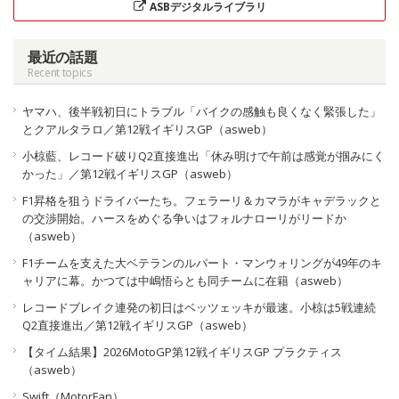
ASBデジタルライブラリ
最近の話題
Recent topics
ヤマハ、後半戦初日にトラブル「バイクの感触も良くなく緊張した」
とクアルタラロ／第12戦イギリスGP（asweb）
小椋藍、レコード破りQ2直接進出「休み明けで午前は感覚が掴みにく
かった」／第12戦イギリスGP（asweb）
F1昇格を狙うドライバーたち。フェラーリ＆カマラがキャデラックと
の交渉開始。ハースをめぐる争いはフォルナローリがリードか
（asweb）
F1チームを支えた大ベテランのルパート・マンウォリングが49年のキ
ャリアに幕。かつては中嶋悟らとも同チームに在籍（asweb）
レコードブレイク連発の初日はベッツェッキが最速。小椋は5戦連続
Q2直接進出／第12戦イギリスGP（asweb）
【タイム結果】2026MotoGP第12戦イギリスGP プラクティス
（asweb）
Swift（MotorFan）