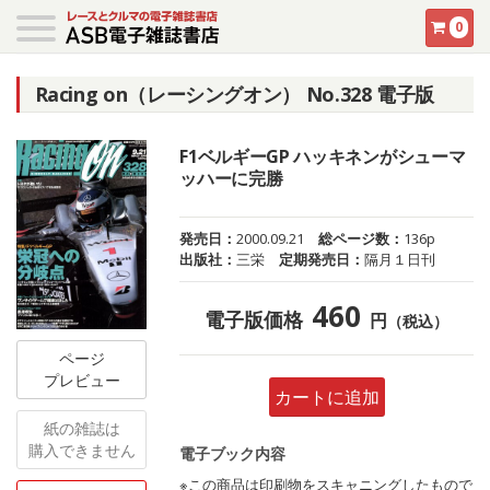
0
Racing on（レーシングオン） No.328 電子版
F1ベルギーGP ハッキネンがシューマ
ッハーに完勝
発売日：
2000.09.21
総ページ数：
136p
出版社：
三栄
定期発売日：
隔月１日刊
460
電子版価格
円
（税込）
ページ
プレビュー
カートに追加
紙の雑誌は
購入できません
電子ブック内容
※この商品は印刷物をスキャニングしたもので