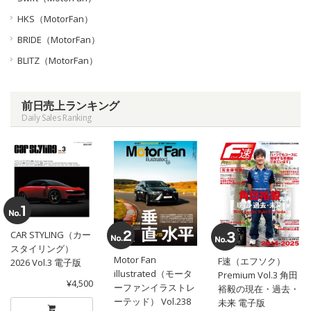
HKS（MotorFan）
BRIDE（MotorFan）
BLITZ（MotorFan）
前日売上ランキング
Daily Sales Ranking
CAR STYLING（カー
スタイリング）
Motor Fan
F速（エフソク）
2026 Vol.3 電子版
illustrated（モータ
Premium Vol.3 角田
¥4,500
ーファンイラストレ
裕毅の現在・過去・
ーテッド） Vol.238
未来 電子版