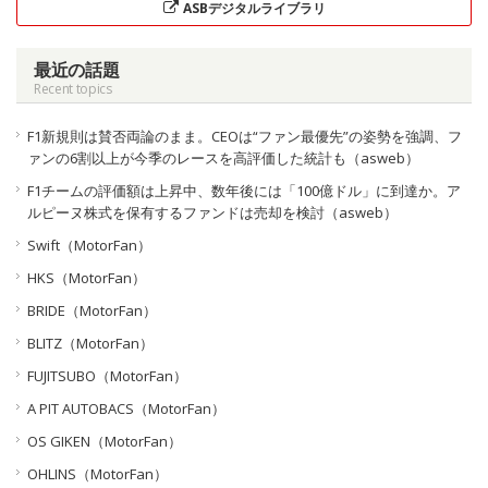
ASBデジタルライブラリ
最近の話題
Recent topics
F1新規則は賛否両論のまま。CEOは“ファン最優先”の姿勢を強調、フ
ァンの6割以上が今季のレースを高評価した統計も（asweb）
F1チームの評価額は上昇中、数年後には「100億ドル」に到達か。ア
ルピーヌ株式を保有するファンドは売却を検討（asweb）
Swift（MotorFan）
HKS（MotorFan）
BRIDE（MotorFan）
BLITZ（MotorFan）
FUJITSUBO（MotorFan）
A PIT AUTOBACS（MotorFan）
OS GIKEN（MotorFan）
OHLINS（MotorFan）