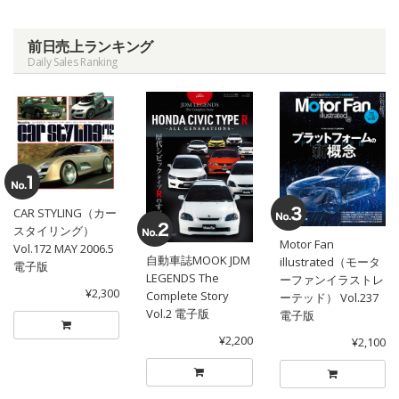
前日売上ランキング
Daily Sales Ranking
CAR STYLING（カー
スタイリング）
Motor Fan
Vol.172 MAY 2006.5
自動車誌MOOK JDM
illustrated（モータ
電子版
LEGENDS The
ーファンイラストレ
¥2,300
Complete Story
ーテッド） Vol.237
Vol.2 電子版
電子版
¥2,200
¥2,100