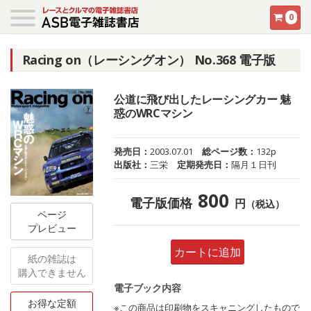
0
Racing on（レーシングオン） No.368 電子版
公道に飛び出したレーシングカー 魅
惑のWRCマシン
発売日：
2003.07.01
総ページ数：
132p
出版社：
三栄
定期発売日：
隔月１日刊
800
電子版価格
円
（税込）
ページ
プレビュー
カートに追加
紙の雑誌は
購入できません
電子ブック内容
お得な定額
※この商品は印刷物をスキャニングしたもので