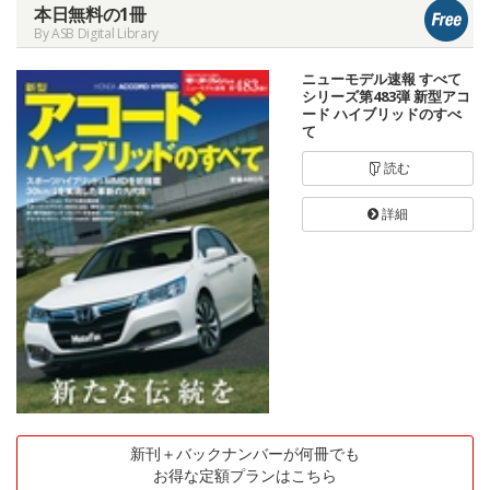
本日無料の1冊
By ASB Digital Library
ニューモデル速報 すべて
シリーズ第483弾 新型アコ
ード ハイブリッドのすべ
て
読む
詳細
新刊＋バックナンバーが何冊でも
お得な定額プランはこちら