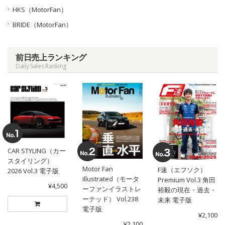
HKS（MotorFan）
BRIDE（MotorFan）
前日売上ランキング
Daily Sales Ranking
CAR STYLING（カー
スタイリング）
Motor Fan
F速（エフソク）
2026 Vol.3 電子版
illustrated（モータ
Premium Vol.3 角田
¥4,500
ーファンイラストレ
裕毅の現在・過去・
ーテッド） Vol.238
未来 電子版
電子版
¥2,100
¥2,100