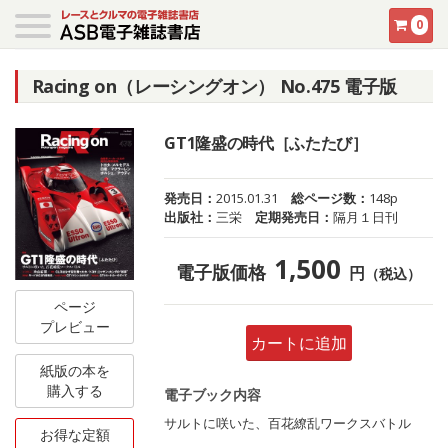
0
Racing on（レーシングオン） No.475 電子版
GT1隆盛の時代［ふたたび］
発売日：
2015.01.31
総ページ数：
148p
出版社：
三栄
定期発売日：
隔月１日刊
1,500
電子版価格
円
（税込）
ページ
プレビュー
カートに追加
紙版の本を
購入する
電子ブック内容
サルトに咲いた、百花繚乱ワークスバトル
お得な定額