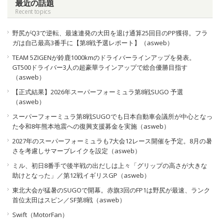
最近の話題
Recent topics
野尻がQ3で逆転、最速連発の大田を退け通算25回目のPP獲得。フラ
ガは自己最高3番手に【第8戦予選レポート】（asweb）
TEAM 5ZIGENが鈴鹿1000kmのドライバーラインアップを発表。
GT500ドライバー3人の超豪華ラインアップで総合優勝目指す
（asweb）
【正式結果】2026年スーパーフォーミュラ第8戦SUGO 予選
（asweb）
スーパーフォーミュラ第8戦SUGOでも日本自動車会議所が中心となっ
た令和8年熊本地震への復興支援募金を実施（asweb）
2027年のスーパーフォーミュラも7大会12レース開催を予定。8月の暑
さを考慮しサマーブレイクを設定（asweb）
ミル、初日8番手で後半戦の出だしは上々「グリップの高さが大きな
助けとなった」／第12戦イギリスGP（asweb）
東北大会が猛暑のSUGOで開幕。赤旗3回のFP1は野尻が最速、ランク
首位太田はスピン／SF第8戦（asweb）
Swift（MotorFan）