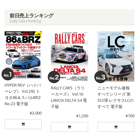
前日売上ランキング
Daily Sales Ranking
HYPER REV（ハイパ
RALLY CARS（ラリ
ニューモデル速報
ーレブ） Vol.292 ト
ーカーズ） Vol.16
すべてシリーズ 第
ヨタ86＆スバルBRZ
LANCIA DELTA S4 電
552弾 レクサスLCの
No.23 電子版
子版
すべて 電子版
¥3,000
¥1,200
¥700