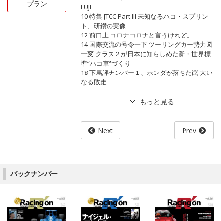
プラン
FUJI
10 特集 JTCC Part III 未知なるハコ・スプリン
ト、研鑽の実像
12 前口上 コロナコロナと言うけれど。
14 国際交流の号令一下 ツーリングカー勢力図
一変 クラス２が日本に知らしめた新・世界標
準“ハコ車”づくり
18 下馬評ナンバー１、ホンダが落ちた罠 大い
なる敗走
Next
Prev
バックナンバー