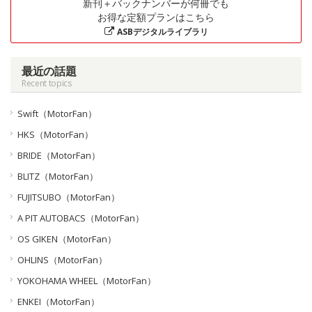
新刊＋バックナンバーが何冊でも
お得な定額プランはこちら
ASBデジタルライブラリ
最近の話題
Recent topics
Swift（MotorFan）
HKS（MotorFan）
BRIDE（MotorFan）
BLITZ（MotorFan）
FUJITSUBO（MotorFan）
A PIT AUTOBACS（MotorFan）
OS GIKEN（MotorFan）
OHLINS（MotorFan）
YOKOHAMA WHEEL（MotorFan）
ENKEI（MotorFan）