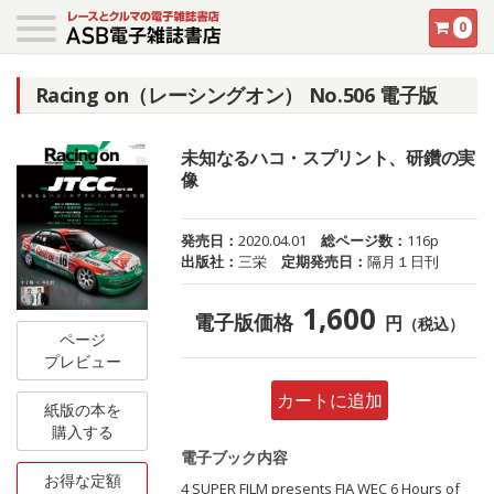
0
Racing on（レーシングオン） No.506 電子版
未知なるハコ・スプリント、研鑽の実
像
発売日：
2020.04.01
総ページ数：
116p
出版社：
三栄
定期発売日：
隔月１日刊
1,600
電子版価格
円
（税込）
ページ
プレビュー
カートに追加
紙版の本を
購入する
電子ブック内容
お得な定額
4 SUPER FILM presents FIA WEC 6 Hours of