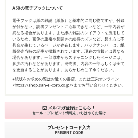
ASBの電子ブックについて
電子ブックは紙の雑誌（紙版）と基本的に同じ物ですが、付録
が付かない、読者プレゼントに応募できないなど、一部内容が
異なる場合があります。また紙の雑誌のレイアウトを流用して
いるため、画像の重複や見開きの絵柄のズレなど、見え方に不
具合が生じているページが存在します。バックナンバーは、紙
版発売当時の記事が掲載されています。現在の情報とは異なる
場合があります。一部原本からスキャニングしたページには、
多少の汚れなどがあります。発売後、内容の一部もしくは全て
を更新することがあります。あらかじめご了承ください。
※紙版をお求めの際はお近くの書店、または三栄オンライン
<
https://shop.san-ei-corp.co.jp/
>までお問い合わせください。
メルマガ登録はこちら！
セール・プレゼント情報を
いちはやくお届け
プレゼントコード入力
PRESENT CODE