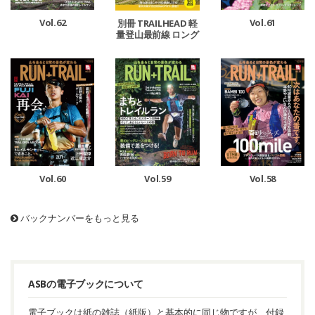
Vol.62
Vol.61
別冊 TRAILHEAD 軽
量登山最前線 ロング
トレイル Vol.1
Vol.60
Vol.59
Vol.58
バックナンバーをもっと見る
ASBの電子ブックについて
電子ブックは紙の雑誌（紙版）と基本的に同じ物ですが、付録