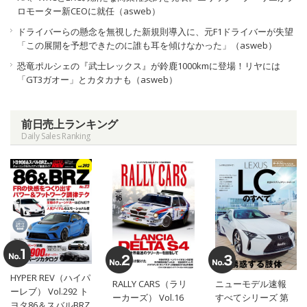
ロモーター新CEOに就任（asweb）
ドライバーらの懸念を無視した新規則導入に、元F1ドライバーが失望
「この展開を予想できたのに誰も耳を傾けなかった」（asweb）
恐竜ポルシェの『武士レックス』が鈴鹿1000kmに登場！リヤには
「GT3ガオー」とカタカナも（asweb）
前日売上ランキング
Daily Sales Ranking
HYPER REV（ハイパ
RALLY CARS（ラリ
ニューモデル速報
ーレブ） Vol.292 ト
ーカーズ） Vol.16
すべてシリーズ 第
ヨタ86＆スバルBRZ