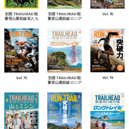
別冊 TRAILHEAD 軽
別冊 TRAILHEAD 軽
Vol.76
量登山最前線 私たち
量登山最前線 ロング
が恐れているクマに
トレイル Vol.8
ついて。
Vol.74
Vol.75
別冊 TRAILHEAD 軽
量登山最前線 ロング
トレイル Vol.7