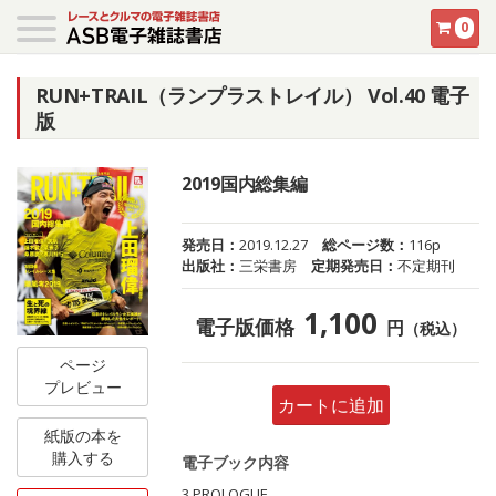
0
RUN+TRAIL（ランプラストレイル） Vol.40 電子
版
2019国内総集編
発売日：
2019.12.27
総ページ数：
116p
出版社：
三栄書房
定期発売日：
不定期刊
1,100
電子版価格
円
（税込）
ページ
プレビュー
カートに追加
紙版の本を
購入する
電子ブック内容
3 PROLOGUE