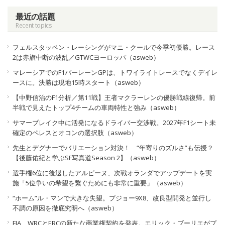
最近の話題
Recent topics
フェルスタッペン・レーシングがマニ・クールで今季初優勝。レース
2は赤旗中断の波乱／GTWCヨーロッパ（asweb）
マレーシアでのF1バーレーンGPは、トワイライトレースでなくデイレ
ースに。決勝は現地15時スタート（asweb）
【中野信治のF1分析／第11戦】王者マクラーレンの優勝戦線復帰。前
半戦で見えたトップ4チームの車両特性と強み（asweb）
サマーブレイク中に活発になるドライバー交渉戦。2027年F1シート未
確定のペレスとオコンの選択肢（asweb）
先生とデグナーでバリエーション対決！ “年寄りのズルさ”も伝授？
【後藤佑紀と学ぶSF写真道Season 2】（asweb）
選手権6位に後退したアルピーヌ、次戦オランダでアップデートを実
施「5位争いの希望を繋ぐためにも非常に重要」（asweb）
“ホーム”ル・マンで大きな失望。プジョー9X8、改良型開発と並行し
不調の原因を徹底究明へ（asweb）
FIA、WRCとERCの新たな商業権契約を発表。エリック・ブーリエがプ