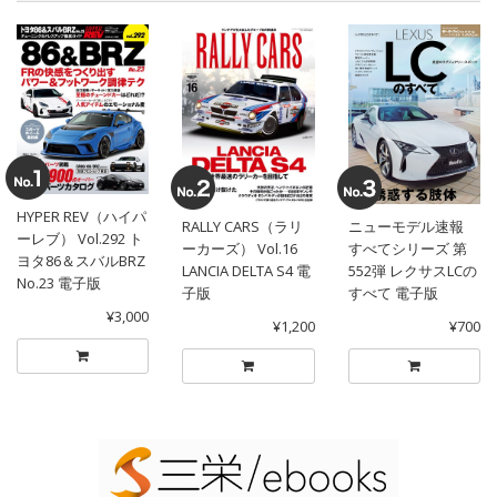
HYPER REV（ハイパ
RALLY CARS（ラリ
ニューモデル速報
ーレブ） Vol.292 ト
ーカーズ） Vol.16
すべてシリーズ 第
ヨタ86＆スバルBRZ
LANCIA DELTA S4 電
552弾 レクサスLCの
No.23 電子版
子版
すべて 電子版
¥3,000
¥1,200
¥700