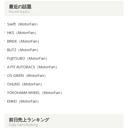
最近の話題
Recent topics
Swift（MotorFan）
HKS（MotorFan）
BRIDE（MotorFan）
BLITZ（MotorFan）
FUJITSUBO（MotorFan）
A PIT AUTOBACS（MotorFan）
OS GIKEN（MotorFan）
OHLINS（MotorFan）
YOKOHAMA WHEEL（MotorFan）
ENKEI（MotorFan）
前日売上ランキング
Daily Sales Ranking