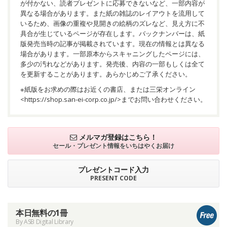
が付かない、読者プレゼントに応募できないなど、一部内容が
異なる場合があります。また紙の雑誌のレイアウトを流用して
いるため、画像の重複や見開きの絵柄のズレなど、見え方に不
具合が生じているページが存在します。バックナンバーは、紙
版発売当時の記事が掲載されています。現在の情報とは異なる
場合があります。一部原本からスキャニングしたページには、
多少の汚れなどがあります。発売後、内容の一部もしくは全て
を更新することがあります。あらかじめご了承ください。
※紙版をお求めの際はお近くの書店、または三栄オンライン
<
https://shop.san-ei-corp.co.jp/
>までお問い合わせください。
メルマガ登録はこちら！
セール・プレゼント情報を
いちはやくお届け
プレゼントコード入力
PRESENT CODE
本日無料の1冊
By ASB Digital Library