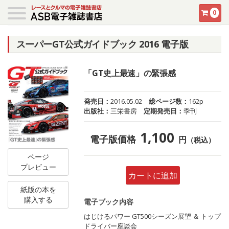
0
スーパーGT公式ガイドブック 2016 電子版
「GT史上最速」の緊張感
発売日：
2016.05.02
総ページ数：
162p
出版社：
三栄書房
定期発売日：
季刊
1,100
電子版価格
円
（税込）
ページ
プレビュー
カートに追加
紙版の本を
購入する
電子ブック内容
はじけるパワー GT500シーズン展望 ＆ トップ
ドライバー座談会