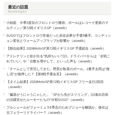
最近の話題
Recent topics
小椋藍、今季3度目のフロントロウ獲得。ポールはレコード更新のマ
ルティン／第12戦イギリスGP（asweb）
SUGOではフロントロウ常連だった岩佐歩夢が予選9番手。コンディシ
ョン変化とウォームアップラップが影響か（asweb）
【順位結果】2026MotoGP第12戦イギリスGP 予選総合（asweb）
アドレナリンと欲が出る“気持ちいい”Q3。ドライバーからは「全戦こ
れでいい」や「台数を増やして」といった声も（asweb）
「チームとして苦労してきた」野尻が歓喜のポール。2番手太田は“推
し活”が後押しに？【第8戦予選会見】（asweb）
【タイム結果】2026MotoGP第12戦イギリスGP フリー走行2回目
（asweb）
「臓器がうにゃうにゃした」「SPから先がスリリング」Q3進出目前
の活躍見せたルーキーたちの“SF初SUGO”（asweb）
プルシェールがフォーミュラE専念のためプジョーを離脱か。後任は
元フェラーリドライバー？（asweb）