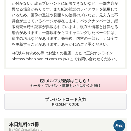
が付かない、読者プレゼントに応募できないなど、一部内容が
異なる場合があります。また紙の雑誌のレイアウトを流用して
いるため、画像の重複や見開きの絵柄のズレなど、見え方に不
具合が生じているページが存在します。バックナンバーは、紙
版発売当時の記事が掲載されています。現在の情報とは異なる
場合があります。一部原本からスキャニングしたページには、
多少の汚れなどがあります。発売後、内容の一部もしくは全て
を更新することがあります。あらかじめご了承ください。
※紙版をお求めの際はお近くの書店、または三栄オンライン
<
https://shop.san-ei-corp.co.jp/
>までお問い合わせください。
メルマガ登録はこちら！
セール・プレゼント情報を
いちはやくお届け
プレゼントコード入力
PRESENT CODE
本日無料の1冊
By ASB Digital Library