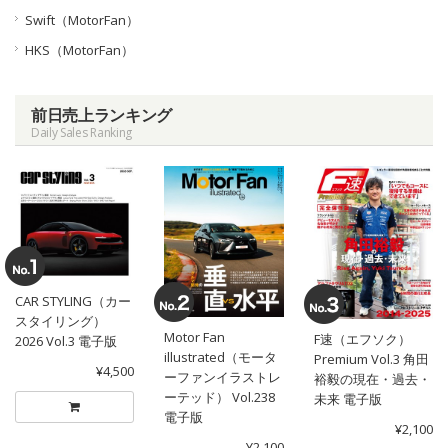
Swift（MotorFan）
HKS（MotorFan）
前日売上ランキング
Daily Sales Ranking
CAR STYLING（カー
スタイリング）
Motor Fan
F速（エフソク）
2026 Vol.3 電子版
illustrated（モータ
Premium Vol.3 角田
¥4,500
ーファンイラストレ
裕毅の現在・過去・
ーテッド） Vol.238
未来 電子版
電子版
¥2,100
¥2,100