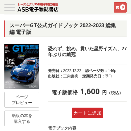
0
スーパーGT公式ガイドブック 2022-2023 総集
編 電子版
恐れず、挑め。貫いた星野イズム、27
年ぶりの戴冠
発売日：
2022.12.22
総ページ数：
146p
出版社：
三栄書房
定期発売日：
季刊
1,600
電子版価格
円
（税込）
ページ
プレビュー
カートに追加
紙版の本を
購入する
電子ブック内容