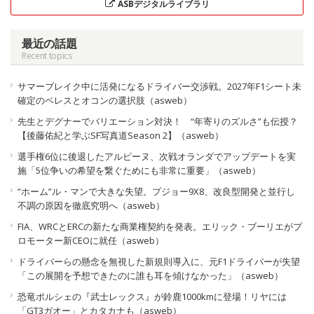
ASBデジタルライブラリ
最近の話題
Recent topics
サマーブレイク中に活発になるドライバー交渉戦。2027年F1シート未
確定のペレスとオコンの選択肢（asweb）
先生とデグナーでバリエーション対決！ “年寄りのズルさ”も伝授？
【後藤佑紀と学ぶSF写真道Season 2】（asweb）
選手権6位に後退したアルピーヌ、次戦オランダでアップデートを実
施「5位争いの希望を繋ぐためにも非常に重要」（asweb）
“ホーム”ル・マンで大きな失望。プジョー9X8、改良型開発と並行し
不調の原因を徹底究明へ（asweb）
FIA、WRCとERCの新たな商業権契約を発表。エリック・ブーリエがプ
ロモーター新CEOに就任（asweb）
ドライバーらの懸念を無視した新規則導入に、元F1ドライバーが失望
「この展開を予想できたのに誰も耳を傾けなかった」（asweb）
恐竜ポルシェの『武士レックス』が鈴鹿1000kmに登場！リヤには
「GT3ガオー」とカタカナも（asweb）