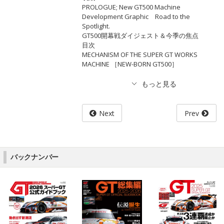
PROLOGUE; New GT500 Machine
Development Graphic Road to the
Spotlight.
GT500開幕戦ダイジェスト＆今季の焦点
目次
MECHANISM OF THE SUPER GT WORKS
MACHINE ［NEW-BORN GT500］
Next
Prev
バックナンバー