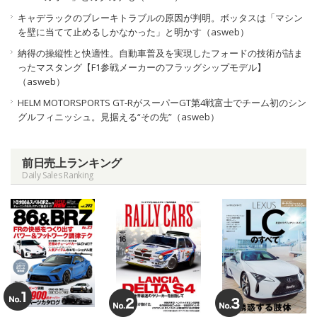
キャデラックのブレーキトラブルの原因が判明。ボッタスは「マシン
を壁に当てて止めるしかなかった」と明かす（asweb）
納得の操縦性と快適性。自動車普及を実現したフォードの技術が詰ま
ったマスタング【F1参戦メーカーのフラッグシップモデル】
（asweb）
HELM MOTORSPORTS GT-RがスーパーGT第4戦富士でチーム初のシン
グルフィニッシュ。見据える“その先”（asweb）
前日売上ランキング
Daily Sales Ranking