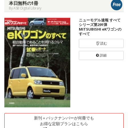
本日無料の1冊
By ASB Digital Library
ニューモデル速報 すべて
シリーズ第291弾
MITSUBISHI eKワゴンの
すべて
読む
詳細
新刊＋バックナンバーが何冊でも
お得な定額プランはこちら