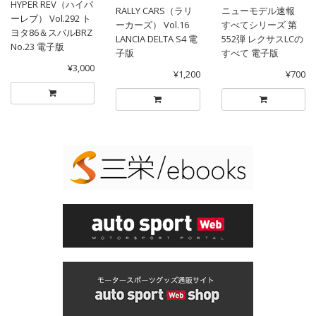
HYPER REV（ハイパ
RALLY CARS（ラリ
ニューモデル速報
ーレブ） Vol.292 ト
ーカーズ） Vol.16
すべてシリーズ 第
ヨタ86＆スバルBRZ
LANCIA DELTA S4 電
552弾 レクサスLCの
No.23 電子版
子版
すべて 電子版
¥3,000
¥1,200
¥700