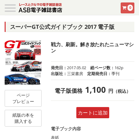
0
スーパーGT公式ガイドブック 2017 電子版
戦力、刷新。解き放たれたニューマシ
ン
発売日：
2017.05.02
総ページ数：
162p
出版社：
三栄書房
定期発売日：
季刊
1,100
電子版価格
円
（税込）
ページ
プレビュー
カートに追加
紙版の本を
購入する
電子ブック内容
表紙